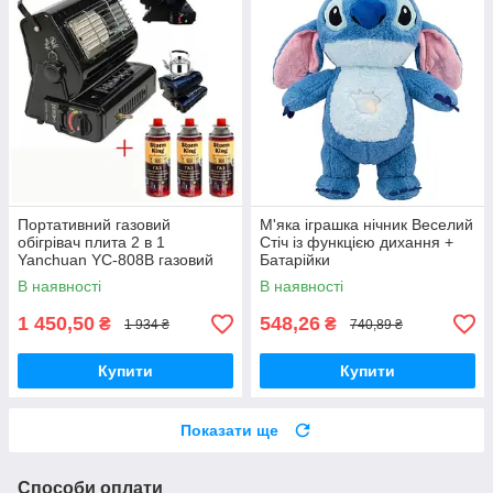
Портативний газовий
М'яка іграшка нічник Веселий
обігрівач плита 2 в 1
Стіч із функцією дихання +
Yanchuan YC-808B газовий
Батарійки
пальник + подарунок 3шт
В наявності
В наявності
балона
1 450,50
548,26
₴
₴
1 934 ₴
740,89 ₴
Купити
Купити
Показати ще
Способи оплати