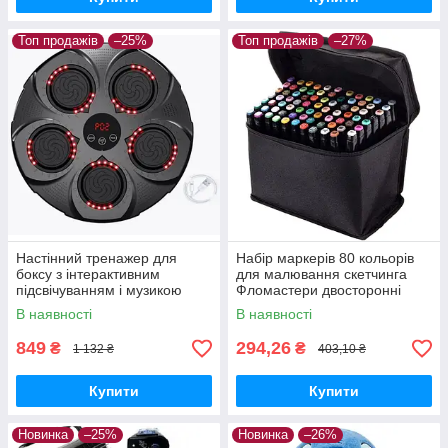
Топ продажів
–25%
Топ продажів
–27%
Настінний тренажер для
Набір маркерів 80 кольорів
боксу з інтерактивним
для малювання скетчинга
підсвічуванням і музикою
Фломастери двосторонні
В наявності
В наявності
849
294,26
₴
₴
1 132 ₴
403,10 ₴
Купити
Купити
Новинка
–25%
Новинка
–26%