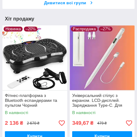
Дивитися всі групи
Хіт продажу
Новинка
–20%
Распродажа
–27%
Фітнес-платформа з
Універсальний стілус з
Bluetooth еспандерами та
екраном. LCD-дисплей.
пультом Чорний
Заряджання Type-C. Для
Windows, Android та IOS.
В наявності
В наявності
Білий
2 136
349,67
₴
₴
2 670 ₴
479 ₴
Купити
Купити