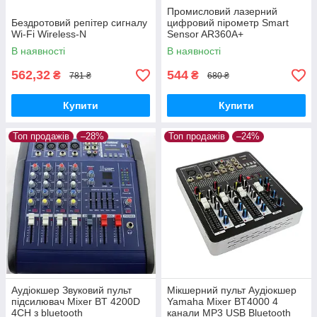
Промисловий лазерний
Бездротовий репітер сигналу
цифровий пірометр Smart
Wi-Fi Wireless-N
Sensor AR360A+
В наявності
В наявності
562,32
544
₴
₴
781 ₴
680 ₴
Купити
Купити
Топ продажів
–28%
Топ продажів
–24%
Аудіокшер Звуковий пульт
Мікшерний пульт Аудіокшер
підсилювач Mixer BT 4200D
Yamaha Mixer BT4000 4
4CH з bluetooth
канали MP3 USB Bluetooth