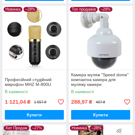
Новинка
–28%
Топ продажів
–29%
Камера муляж "Speed dome"
Професійний студійний
компактна камера для
мікрофон MHZ M-800U
муляжу камери
В наявності
В наявності
1 121,04
288,97
₴
₴
1 557 ₴
407 ₴
Купити
Купити
Хит Продаж
–27%
Новинка
–28%