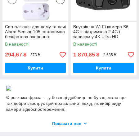
Сигналізація для дому та дачі
Внутрішня Wi-Fi камера S6
Alarm Sensor 105, автономна
4G з підтримкою 2.4G і
бездротова охоронна
записом у 4K Ultra HD
система з датчиком руху та
В наявності
В наявності
сиреною, 2 брелоки
294,67
1 870,85
₴
₴
373 ₴
2 635 ₴
Купити
Купити
Є розхожа фраза — у безпеці дрібниць не буває, мало що
так добре ілюструє цей правильний підхід, як вибір виду
камери відеоспостереження.
За 15 років роботи з відеоспостереженням ми припустилися
всіх помилок, які тільки можна уявити, виправили їх, і тепер
Показати все
поспішаємо поділитися з вами, чим варто керуватися при
виборі виду (форм-фактора) камери відеоспостереження.