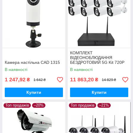
КОМПЛЕКТ
ВІДЕОНОБЛЮДАННЯ
Камера настільна CAD 1315
БЕЗДРОТОВИЙ 5G Kit 720P
WIFI НА 8 КАМЕР
В наявності
В наявності
1 247,92
11 863,20
₴
₴
1 642 ₴
14 829 ₴
Купити
Купити
Топ продажів
–20%
Топ продажів
–21%