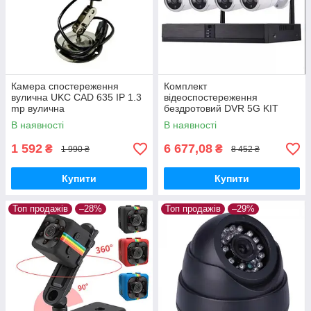
Камера спостереження
Комплект
вулична UKC CAD 635 IP 1.3
відеоспостереження
mp вулична
бездротовий DVR 5G KIT
CAD Full HD Wi-Fi на 4
В наявності
В наявності
камери з реєстратором
1 592
6 677,08
₴
₴
1 990 ₴
8 452 ₴
Купити
Купити
Топ продажів
–28%
Топ продажів
–29%