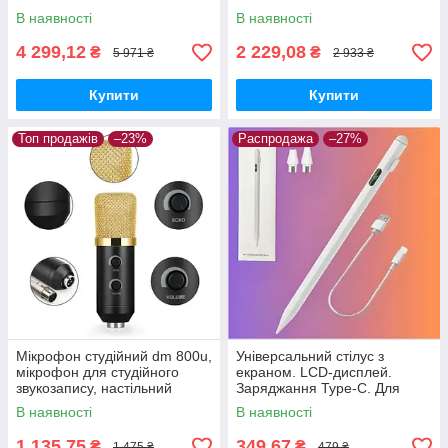
В наявності
В наявності
4 299,12
2 229,08
₴
₴
5 971 ₴
2 933 ₴
Купити
Купити
Топ продажів
–23%
Распродажа
–27%
Мікрофон студійний dm 800u,
Універсальний стілус з
мікрофон для студійного
екраном. LCD-дисплей.
звукозапису, настільний
Заряджання Type-C. Для
Windows, Android та IOS.
В наявності
В наявності
Білий
1 135,75
349,67
₴
₴
1 475 ₴
479 ₴