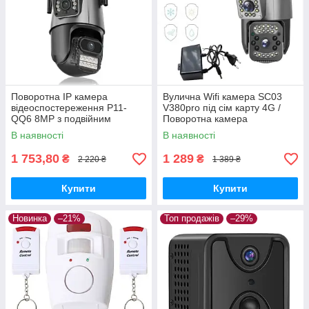
Поворотна IP камера
Вулична Wifi камера SC03
відеоспостереження P11-
V380pro під сім карту 4G /
QQ6 8MP з подвійним
Поворотна камера
об’єктивом і WiFi
відеоспостереження
В наявності
В наявності
1 753,80
1 289
₴
₴
2 220 ₴
1 389 ₴
Купити
Купити
Новинка
–21%
Топ продажів
–29%