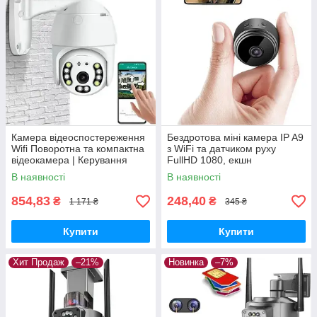
Камера відеоспостереження
Бездротова міні камера IP A9
Wifi Поворотна та компактна
з WiFi та датчиком руху
відеокамера | Керування
FullHD 1080, екшн
телефоном
мініатюрна відеокамера USB
В наявності
В наявності
854,83
248,40
₴
₴
1 171 ₴
345 ₴
Купити
Купити
Хит Продаж
–21%
Новинка
–7%