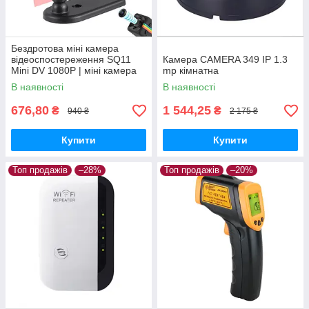
Бездротова міні камера
відеоспостереження SQ11
Камера CAMERA 349 IP 1.3
Mini DV 1080P | міні камера
mp кімнатна
жучок
В наявності
В наявності
676,80
1 544,25
₴
₴
940 ₴
2 175 ₴
Купити
Купити
Топ продажів
–28%
Топ продажів
–20%