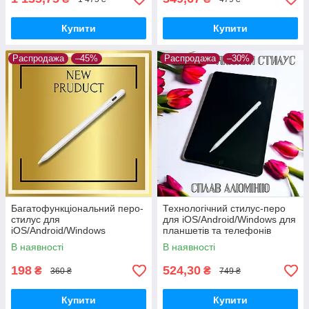
Купити
Купити
Распродажа
–45%
Распродажа
–30%
Багатофункціональний перо-
Технологічний стилус-перо
стилус для
для iOS/Android/Windows для
iOS/Android/Windows
планшетів та телефонів
алюмінієвий сплав Білий
Білий
В наявності
В наявності
198
524,30
₴
₴
360 ₴
749 ₴
Купити
Купити