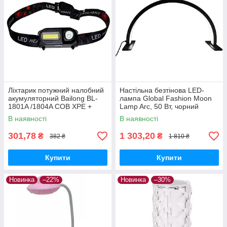
Ліхтарик потужний налобний
Настільна безтінова LED-
акумуляторний Bailong BL-
лампа Global Fashion Moon
1801A /1804A COB XPE +
Lamp Arc, 50 Вт, чорний
сенсор руху
В наявності
В наявності
301,78
1 303,20
₴
₴
382 ₴
1 810 ₴
Купити
Купити
Новинка
–22%
Новинка
–30%