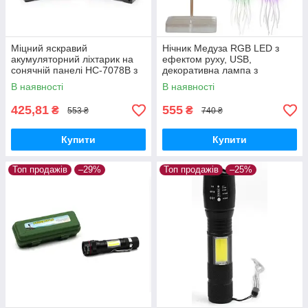
Міцний яскравий
Нічник Медуза RGB LED з
акумуляторний ліхтарик на
ефектом руху, USB,
сонячній панелі HC-7078B з
декоративна лампа з
повербанком
плавною зміною кольорів
В наявності
В наявності
425,81
555
₴
₴
553 ₴
740 ₴
Купити
Купити
Топ продажів
–29%
Топ продажів
–25%