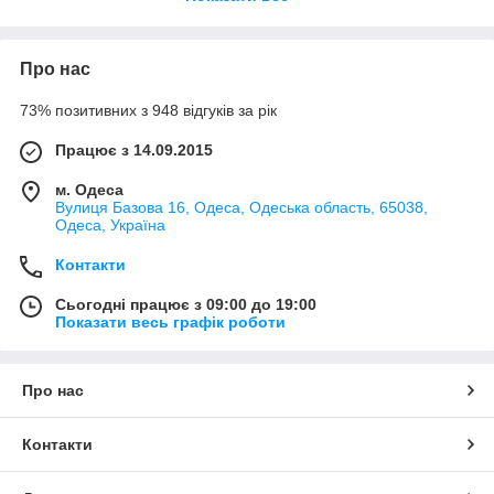
виробників з'явилася можливість встановлювати не
тільки
світлодіоди для ліхтариків
білого світіння, а й з'явилися
різновиди з ультрафіолетовим, білим теплим, червоним
Про нас
свіченням та іншими.
73% позитивних з 948 відгуків за рік
Вибір світлодіодного ліхтарика, як правило, стає
випробуванням для покупця, оскільки різноманітність
Працює з 14.09.2015
портативних освітлювальних пристроїв має великий
м. Одеса
асортимент.
Вулиця Базова 16, Одеса, Одеська область, 65038,
Одеса, Україна
Основний різновид світлодіодних ліхтариків – за способом
Контакти
застосування. Ліхтарики led можна розділити на наступні
категорії:
Сьогодні працює з 09:00 до 19:00
Показати весь графік роботи
ручні (над'яскраві) ліхтарі;
налобні ліхтарі;
Про нас
тактичні ліхтарі;
туристичні ліхтарі;
Контакти
кемпінгові ліхтарі;