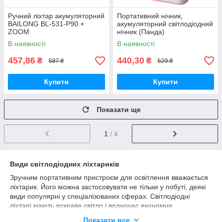
Ручний ліхтар акумуляторний
Портативний нічник,
BAILONG BL-531-P90 +
акумуляторний світлодіодний
ZOOM
нічник (Панда)
В наявності
В наявності
457,86
440,30
₴
₴
587 ₴
629 ₴
Купити
Купити
Показати ще
1
/ 4
Види світлодіодних ліхтариків
Зручним портативним пристроєм для освітлення вважається
ліхтарик. Його можна застосовувати не тільки у побуті, деякі
види популярні у спеціалізованих сферах. Світлодіодні
ліхтарі мають яскраве світло і водночас економне
енергоспоживання. За рахунок застосування світлодіодів у
Показати все