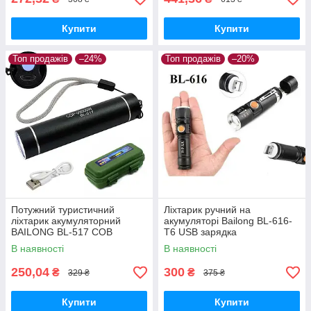
Купити
Купити
Топ продажів
–24%
Топ продажів
–20%
Потужний туристичний
Ліхтарик ручний на
ліхтарик акумуляторний
акумуляторі Bailong BL-616-
BAILONG BL-517 COB
T6 USB зарядка
В наявності
В наявності
250,04
300
₴
₴
329 ₴
375 ₴
Купити
Купити