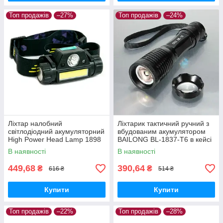
Топ продажів
–27%
Топ продажів
–24%
Ліхтар налобний
Ліхтарик тактичний ручний з
світлодіодний акумуляторний
вбудованим акумулятором
High Power Head Lamp 1898
BAILONG BL-1837-T6 в кейсі
з магнітом та сенсором
В наявності
В наявності
449,68
390,64
₴
₴
616 ₴
514 ₴
Купити
Купити
Топ продажів
–22%
Топ продажів
–28%