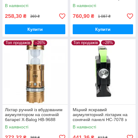
12 Power bank 2 лампочки з
В наявності
В наявності
повербанком
258,30
760,90
₴
₴
369 ₴
1 087 ₴
Купити
Купити
Топ продажів
–26%
Топ продажів
–28%
Ліхтар ручний із вбудованим
Міцний яскравий
акумулятором на сонячній
акумуляторний ліхтарик на
батареї X-Balog HB-9688
сонячній панелі HC-7078 з
повербанком
В наявності
В наявності
272,32
441,36
₴
₴
368 ₴
613 ₴