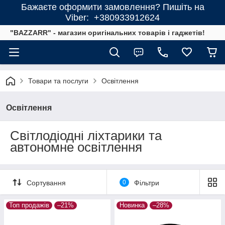
Бажаєте оформити замовлення? Пишіть на
Viber: +380933912624
"BAZZARR" - магазин оригінальних товарів і гаджетів!
Товари та послуги
Освітлення
Освітлення
Світлодіодні ліхтарики та
автономне освітлення
Сортування
0
Фільтри
Топ продажів
–21%
Новинка
–28%