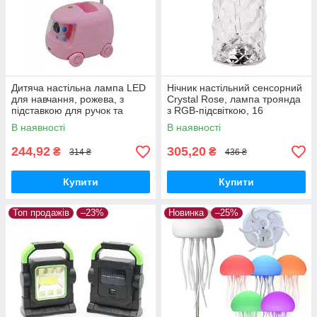
Дитяча настільна лампа LED
Нічник настільний сенсорний
для навчання, рожева, з
Crystal Rose, лампа троянда
підставкою для ручок та
з RGB-підсвіткою, 16
олівців, світильник на стіл у
кольорів, акумуляторна з
В наявності
В наявності
формі автобуса Bus Tabl
пультом ДК
244,92
305,20
₴
₴
314 ₴
436 ₴
Купити
Купити
Топ продажів
–23%
Новинка
–25%