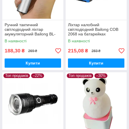
Ручний тактичний
Ліхтар налобний
світлодіодний ліхтар
світлодіодний Bailong COB
акумуляторний Bailong BL-
2068 на батарейках
K31 USB CHARGE+ ZOOM
В наявності
В наявності
188,30
215,08
₴
₴
269 ₴
283 ₴
Купити
Купити
Топ продажів
–22%
Топ продажів
–30%