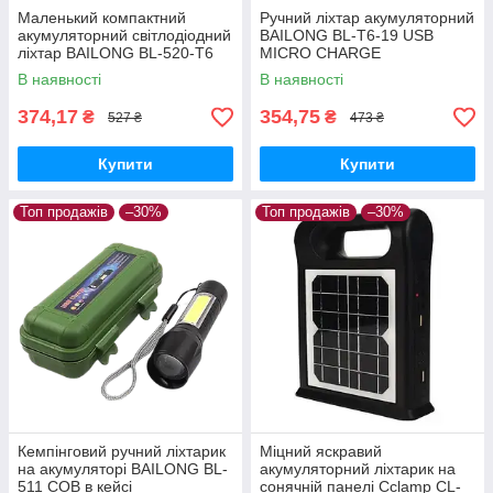
Маленький компактний
Ручний ліхтар акумуляторний
акумуляторний світлодіодний
BAILONG BL-T6-19 USB
ліхтар BAILONG BL-520-T6
MICRO CHARGE
COB з кейсом
В наявності
В наявності
374,17
354,75
₴
₴
527 ₴
473 ₴
Купити
Купити
Топ продажів
–30%
Топ продажів
–30%
Кемпінговий ручний ліхтарик
Міцний яскравий
на акумуляторі BAILONG BL-
акумуляторний ліхтарик на
511 COB в кейсі
сонячній панелі Cclamp CL-