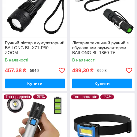
Ручний ліхтар акумуляторний
Ліхтарик тактичний ручний з
BAILONG BL-X71-P50 +
вбудованим акумулятором
ZOOM
BAILONG BL-1860-T6
В наявності
В наявності
457,38
489,30
₴
₴
594 ₴
699 ₴
Купити
Купити
Топ продажів
–30%
Топ продажів
–24%