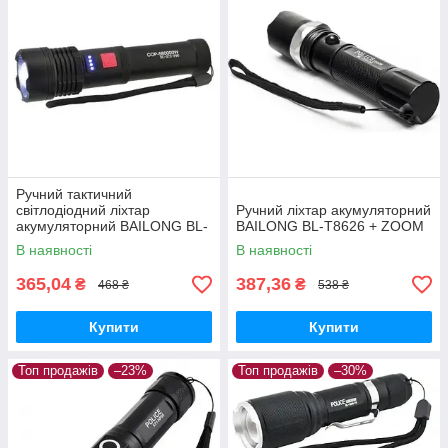
Ручний тактичний
світлодіодний ліхтар
Ручний ліхтар акумуляторний
акумуляторний BAILONG BL-
BAILONG BL-T8626 + ZOOM
X72-P90 + ZOOM
В наявності
В наявності
365,04
387,36
₴
₴
468 ₴
538 ₴
Купити
Купити
Топ продажів
–23%
Топ продажів
–30%