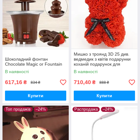
Мишко з троянд 3D 25 див.
Шоколадний фонтан
ведмедик з квітів подарунки
Chocolate Magic or Fountain
коханій подарунок для
дівчини ведмедик з квітів
В наявності
В наявності
617,16
710,40
₴
₴
834 ₴
888 ₴
Купити
Купити
Топ продажів
–24%
Распродажа
–24%