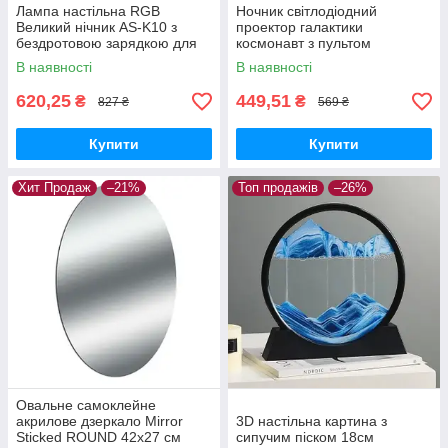
Лампа настільна RGB
Ночник світлодіодний
Великий нічник AS-K10 з
проектор галактики
бездротовою зарядкою для
космонавт з пультом
телефону Bluetooth колонкою
дистанційного керування і
В наявності
В наявності
таймером
620,25
449,51
₴
₴
827 ₴
569 ₴
Купити
Купити
Хит Продаж
–21%
Топ продажів
–26%
Овальне самоклейне
акрилове дзеркало Mirror
3D настільна картина з
Sticked ROUND 42х27 см
сипучим піском 18см