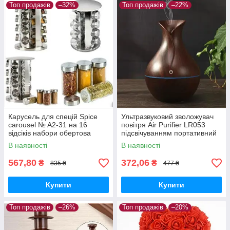
Топ продажів
–32%
Топ продажів
–22%
Карусель для спецій Spice
Ультразвуковий зволожувач
carousel № A2-31 на 16
повітря Air Purifier LR053
відсіків набори обертова
підсвічуванням портативний
підставка
USB з пультом!
В наявності
В наявності
567,80
372,06
₴
₴
835 ₴
477 ₴
Купити
Купити
Топ продажів
–26%
Топ продажів
–20%