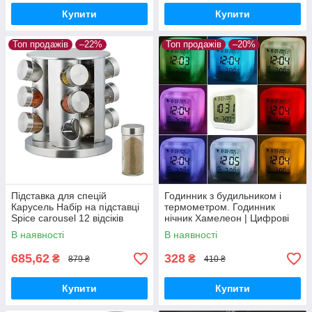
Купити
Купити
Топ продажів
–22%
Топ продажів
–20%
Підставка для спецій
Годинник з будильником і
Карусель Набір на підставці
термометром. Годинник
Spice carousel 12 відсіків
нічник Хамелеон | Цифрові
світлодіодні годинник Куб
В наявності
В наявності
685,62
328
₴
₴
879 ₴
410 ₴
Купити
Купити