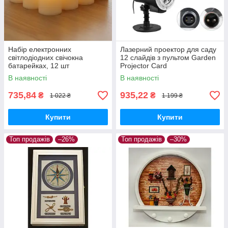
Набір електронних
Лазерний проектор для саду
світлодіодних свічокна
12 слайдів з пультом Garden
батарейках, 12 шт
Projector Card
В наявності
В наявності
735,84
935,22
₴
₴
1 022 ₴
1 199 ₴
Купити
Купити
Топ продажів
–26%
Топ продажів
–30%