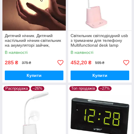
Дитячий нічник. Дитячий
Світильник світлодіодний usb
настільний нічник-світильник
з тримачем для телефону
на акумуляторі зайчик,
Multifunctional desk lamp
силіконовий світильник
1200mah Рожева
В наявності
В наявності
зайчик,
285
452,20
₴
₴
375 ₴
595 ₴
Купити
Купити
Распродажа
–26%
Топ продажів
–27%