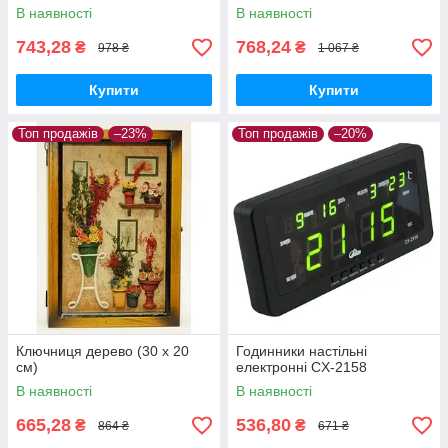
В наявності
В наявності
743,28
768,24
₴
₴
978 ₴
1 067 ₴
Купити
Купити
Топ продажів
–23%
Топ продажів
–20%
Ключниця дерево (30 х 20
Годинники настільні
см)
електронні CX-2158
В наявності
В наявності
665,28
536,80
₴
₴
864 ₴
671 ₴