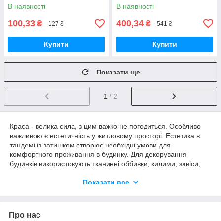
В наявності
В наявності
100,33
400,34
₴
₴
127 ₴
541 ₴
Купити
Купити
Показати ще
1
/ 2
Краса - велика сила, з цим важко не погодиться. Особливо
важливою є естетичність у житловому просторі. Естетика в
тандемі із затишком створює необхідні умови для
комфортного проживання в будинку. Для декорування
будинків використовують тканинні оббивки, килими, завіси,
чохли, штори, картини, гобелени, дзеркала, світильники,
Показати все
вази, скульптури, барельєфи, розписи, рослини та багато
іншого.
В інтер'єрі є обов'язкові елементи декору: штори, дзеркала,
килими, світильники, так і суто індивідуальні, вибір яких
Про нас
залежить в першу чергу від смаку та особистісних переваг