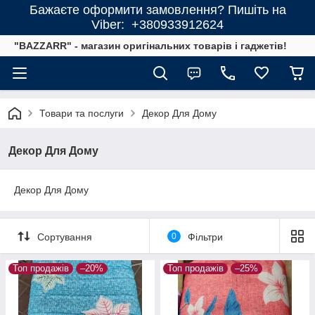
Бажаєте оформити замовлення? Пишіть на
Viber: +380933912624
"BAZZARR" - магазин оригінальних товарів і гаджетів!
Товари та послуги
Декор Для Дому
Декор Для Дому
Декор Для Дому
Сортування
0
Фільтри
Топ продажів
–20%
Топ продажів
–25%