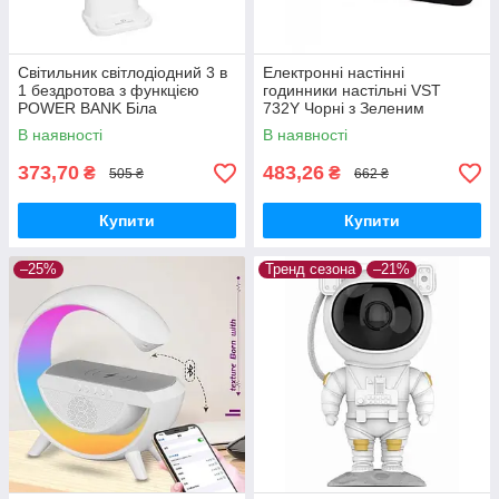
Світильник світлодіодний 3 в
Електронні настінні
1 бездротова з функцією
годинники настільні VST
POWER BANK Біла
732Y Чорні з Зеленим
підсвічуванням
В наявності
В наявності
373,70
483,26
₴
₴
505 ₴
662 ₴
Купити
Купити
–25%
Тренд сезона
–21%