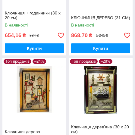
Ключниця + годинники (30 х
20 см)
КЛЮЧНИЦЯ ДЕРЕВО (31 СМ)
В наявності
В наявності
654,16
868,70
₴
₴
884 ₴
1 241 ₴
Купити
Купити
Топ продажів
–24%
Топ продажів
–28%
Ключниця дерев'яна (30 х 20
Ключниця дерево
см)