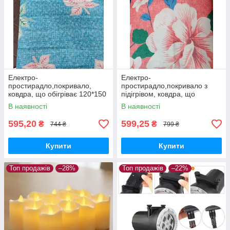
Електро-
Електро-
простирадло,покривало,
простирадло,покривало з
ковдра, що обігріває 120*150
підігрівом, ковдра, що
см
обігріває 120х150 см
В наявності
В наявності
595,20
599,25
₴
₴
744 ₴
799 ₴
Купити
Купити
Топ продажів
–28%
Топ продажів
–22%