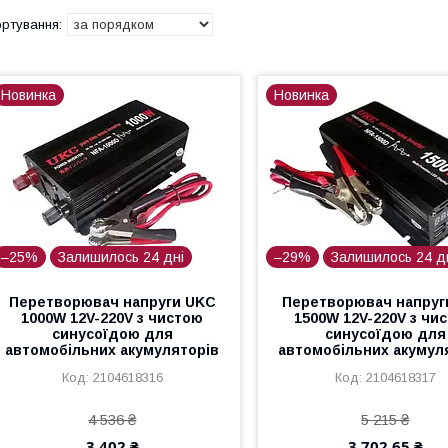
Новинка
Новинка
–25%
Залишилось 24 дні
–29%
Залишилось 24 д
Перетворювач напруги UKC
Перетворювач напруг
1000W 12V-220V з чистою
1500W 12V-220V з чи
синусоїдою для
синусоїдою для
автомобільних акумуляторів
автомобільних акумул
2104618316
2104618317
4 536 ₴
5 215 ₴
3 402 ₴
3 702,65 ₴