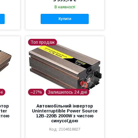
В наявності
Купити
Топ продаж
ні
–27%
Залишилось 24 дні
ртор
Автомобільний інвертор
rter
Uninterruptible Power Source
стою
12В-220В 2000W з чистою
синусоїдою
2104618827