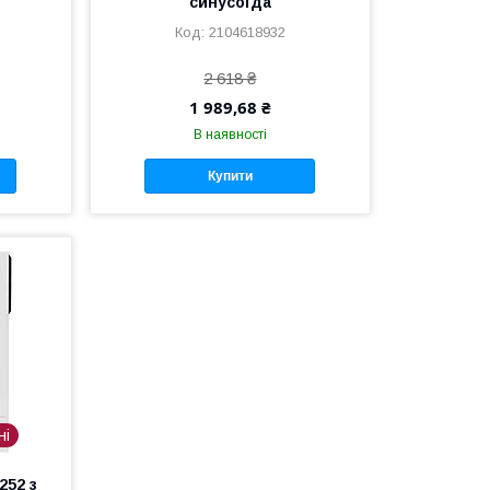
синусоїда
2104618932
2 618 ₴
1 989,68 ₴
В наявності
Купити
ні
252 з