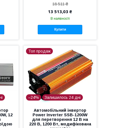
18 511 ₴
13 513,03 ₴
В наявності
Купити
Топ продаж
ні
–24%
Залишилось 24 дні
ртор
Автомобільний інвертор
0W, 12
Power Inverter SSB-1200W
з
для перетворення 12 В на
оїдою
220 В, 1200 Вт, модифікована