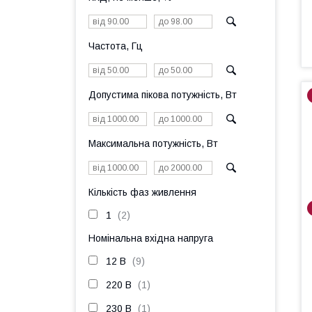
Частота, Гц
Допустима пікова потужність, Вт
Максимальна потужність, Вт
Кількість фаз живлення
1
2
Номінальна вхідна напруга
12 В
9
220 В
1
230 В
1