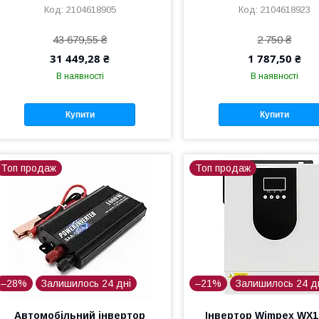
2104618905
2104618923
43 679,55 ₴
2 750 ₴
31 449,28 ₴
1 787,50 ₴
В наявності
В наявності
Купити
Купити
Топ продаж
Топ продаж
–28%
Залишилось 24 дні
–21%
Залишилось 24 д
Автомобільний інвертор
Інвертор Wimpex WX1