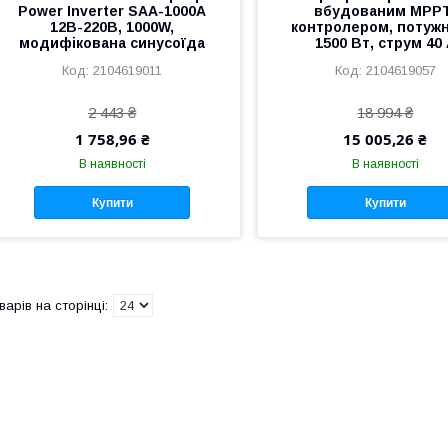
Power Inverter SAA-1000A
вбудованим MPPT
12В-220В, 1000W,
контролером, потужн
модифікована синусоїда
1500 Вт, струм 40
2104619011
2104619057
2 443 ₴
18 994 ₴
1 758,96 ₴
15 005,26 ₴
В наявності
В наявності
Купити
Купити