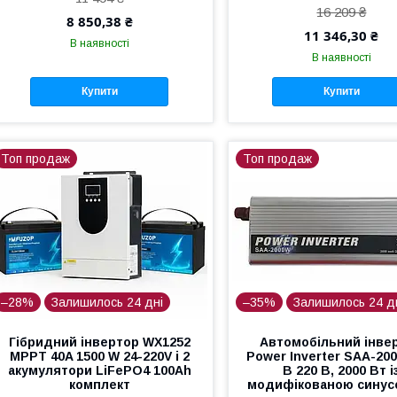
16 209 ₴
8 850,38 ₴
11 346,30 ₴
В наявності
В наявності
Купити
Купити
Топ продаж
Топ продаж
–28%
Залишилось 24 дні
–35%
Залишилось 24 д
Гібридний інвертор WX1252
Автомобільний інве
MPPT 40A 1500 W 24-220V і 2
Power Inverter SAA-200
акумулятори LiFePO4 100Ah
В 220 В, 2000 Вт і
комплект
модифікованою синус