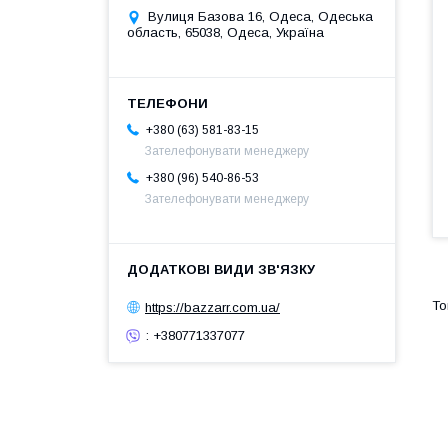
Вулиця Базова 16, Одеса, Одеська
область, 65038, Одеса, Україна
+380 (63) 581-83-15
Зателефонувати менеджеру
+380 (96) 540-86-53
Зателефонувати менеджеру
https://bazzarr.com.ua/
: +380771337077