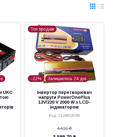
Топ продаж
ні
–22%
Залишилось 24 дні
и UKC
Інвертор перетворювач
стою
напруги PowerOnePlus
12V/220 V 2000 W з LCD-
яторів
індикатором
2104618785
4 615 ₴
3 599,70 ₴