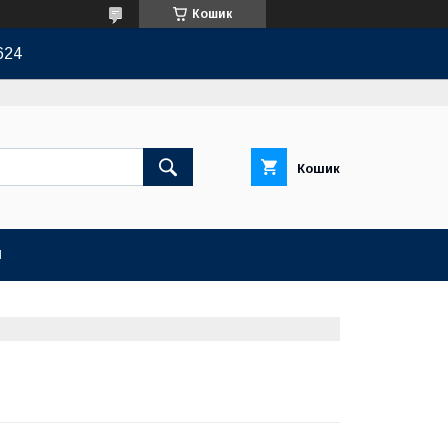
Кошик
624
Кошик
И