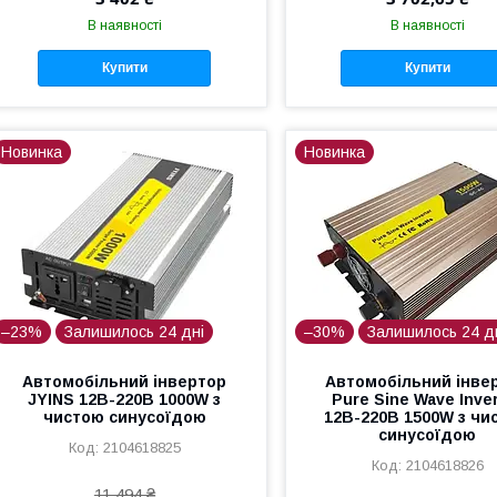
В наявності
В наявності
Купити
Купити
Новинка
Новинка
–23%
Залишилось 24 дні
–30%
Залишилось 24 д
Автомобільний інвертор
Автомобільний інве
JYINS 12В-220В 1000W з
Pure Sine Wave Inve
чистою синусоїдою
12В-220В 1500W з чи
синусоїдою
2104618825
2104618826
11 494 ₴