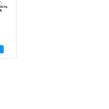
-
ість
 А