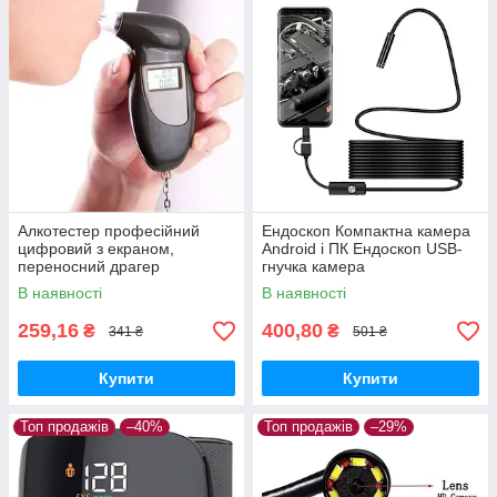
Алкотестер професійний
Ендоскоп Компактна камера
цифровий з екраном,
Android і ПК Ендоскоп USB-
переносний драгер
гнучка камера
В наявності
В наявності
259,16
400,80
₴
₴
341 ₴
501 ₴
Купити
Купити
Топ продажів
–40%
Топ продажів
–29%