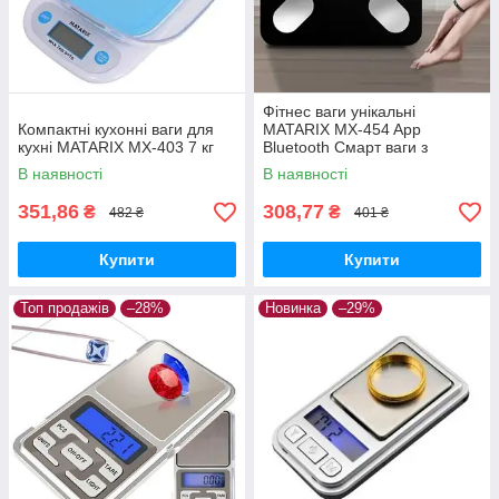
Фітнес ваги унікальні
Компактні кухонні ваги для
MATARIX MX-454 App
кухні MATARIX MX-403 7 кг
Bluetooth Смарт ваги з
додатком для зважування
В наявності
В наявності
людей
351,86
308,77
₴
₴
482 ₴
401 ₴
Купити
Купити
Топ продажів
–28%
Новинка
–29%