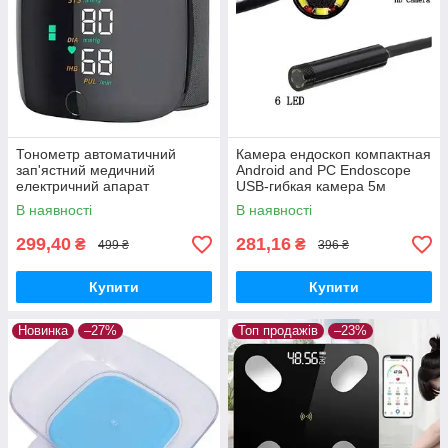
Тонометр автоматичний
Камера ендоскоп компактная
зап'ястний медичний
Android and PC Endoscope
електричний апарат
USB-гибкая камера 5м
В наявності
В наявності
299,40
281,16
₴
₴
499 ₴
396 ₴
Купити
Купити
Новинка
–27%
Топ продажів
–23%