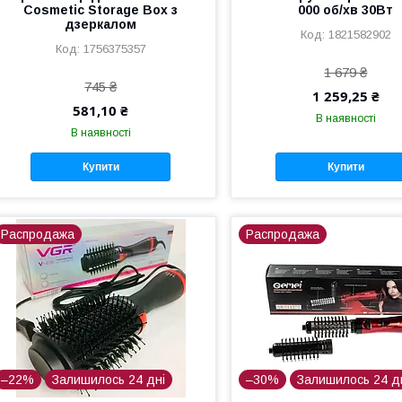
Cosmetic Storage Box з
000 об/хв 30Вт
дзеркалом
1821582902
1756375357
1 679 ₴
745 ₴
1 259,25 ₴
581,10 ₴
В наявності
В наявності
Купити
Купити
Распродажа
Распродажа
–22%
Залишилось 24 дні
–30%
Залишилось 24 д