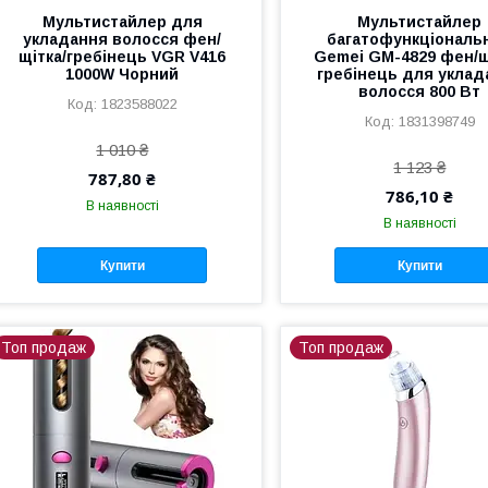
Мультистайлер для
Мультистайлер
укладання волосся фен/
багатофункціональ
щітка/гребінець VGR V416
Gemei GM-4829 фен/щ
1000W Чорний
гребінець для уклад
волосся 800 Вт
1823588022
1831398749
1 010 ₴
1 123 ₴
787,80 ₴
786,10 ₴
В наявності
В наявності
Купити
Купити
Топ продаж
Топ продаж