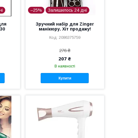
ні
–25%
Залишилось 24 дні
для
Зручний набір для Zinger
30
манікюру. Хіт продажу!
2086375759
276 ₴
207 ₴
В наявності
Купити