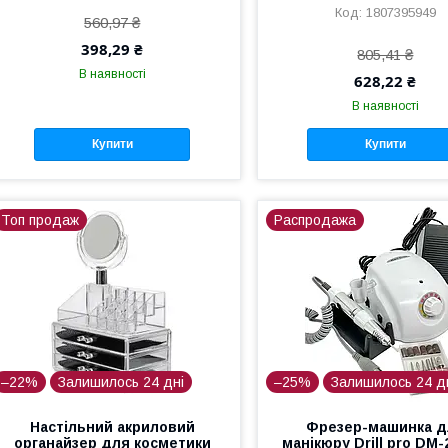
1807395949
560,97 ₴
398,29 ₴
805,41 ₴
В наявності
628,22 ₴
В наявності
Купити
Купити
Топ продаж
Распродажа
–22%
Залишилось 24 дні
–25%
Залишилось 24 д
Настільний акриловий
Фрезер-машинка д
органайзер для косметики
манікюру Drill pro DM-