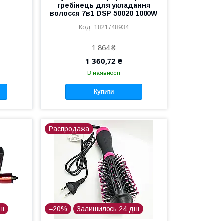
гребінець для укладання
волосся 7в1 DSP 50020 1000W
1821748934
1 864 ₴
1 360,72 ₴
В наявності
Купити
Распродажа
ні
–20%
Залишилось 24 дні