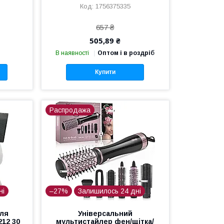
1756375335
657 ₴
505,89 ₴
В наявності
Оптом і в роздріб
Купити
Распродажа
ні
–27%
Залишилось 24 дні
ля
Універсальний
212 30
мультистайлер фен/щітка/