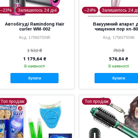
–23%
Залишилось 24 дні
–24%
Залишилось 24 д
Автобігуді Ramindong Hair
Вакуумний апарат 
curler WM-002
чищення пор xn-80
1756375395
1756375396
1 532 ₴
759 ₴
1 179,64 ₴
576,84 ₴
В наявності
В наявності
Купити
Купити
Топ продаж
Топ продаж