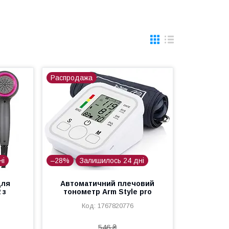
Распродажа
ні
–28%
Залишилось 24 дні
для
Автоматичний плечовий
 з
тонометр Arm Style pro
1767820776
546 ₴