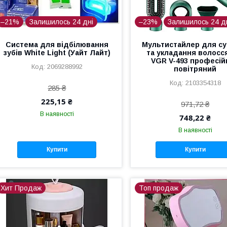
–21%
Залишилось 24 дні
–23%
Залишилось 24 д
Система для відбілювання
Мультистайлер для с
зубів White Light (Уайт Лайт)
та укладання волосс
VGR V-493 професій
2069288992
повітряний
2103354318
285 ₴
225,15 ₴
971,72 ₴
В наявності
748,22 ₴
В наявності
Купити
Купити
Хит Продаж
Топ продаж