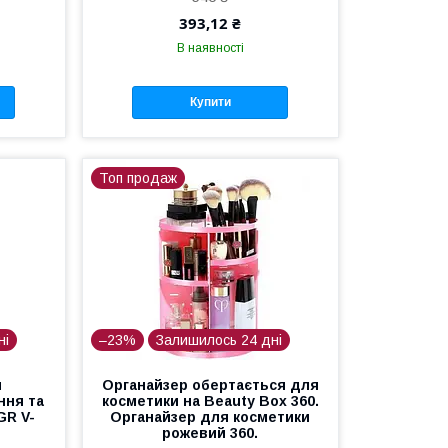
393,12 ₴
В наявності
Купити
Топ продаж
ні
–23%
Залишилось 24 дні
я
Органайзер обертається для
ння та
косметики на Beauty Box 360.
GR V-
Органайзер для косметики
рожевий 360.