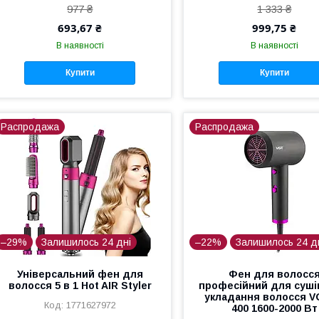
977 ₴
1 333 ₴
693,67 ₴
999,75 ₴
В наявності
В наявності
Купити
Купити
Распродажа
Распродажа
–29%
Залишилось 24 дні
–22%
Залишилось 24 д
Універсальний фен для
Фен для волосс
волосся 5 в 1 Hot AIR Styler
професійний для суші
укладання волосся V
1771627972
400 1600-2000 Вт