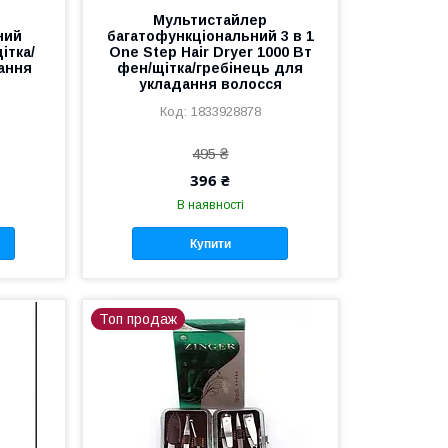
Мультистайлер
ний
багатофункціональний 3 в 1
ітка/
One Step Hair Dryer 1000 Вт
ання
фен/щітка/гребінець для
укладання волосся
1833928878
495 ₴
396 ₴
В наявності
Купити
Топ продаж