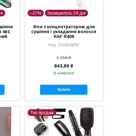
ні
–27%
Залишилось 24 дні
ушіння
Фен з концентратором для
я 4в1
сушіння і укладання волосся
ний
RAF R408
2104218252
1 156 ₴
843,88 ₴
В наявності
Купити
Топ продаж