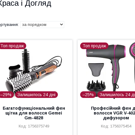
Краса і Догляд
Топ продаж
Топ продаж
–29%
Залишилось 24 дні
–25%
Залишилось 24 д
Багатофункціональний фен
Професійний фен 
щітка для волосся Gemei
волосся VGR V-402
Gm-4828
дифузором
1756375749
1756375454