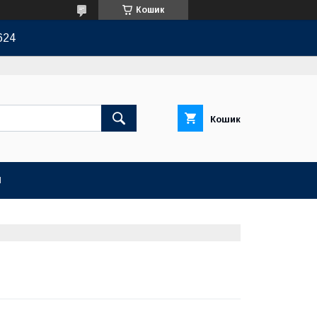
Кошик
624
Кошик
И