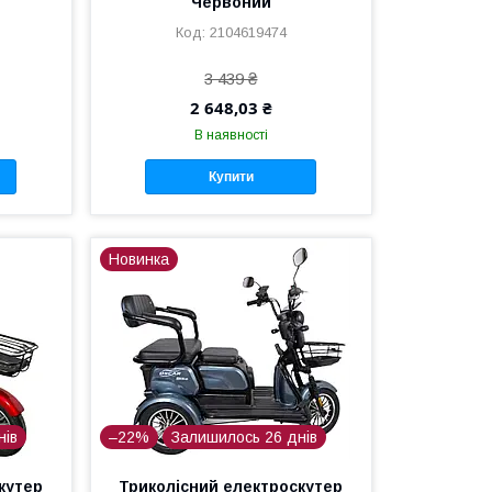
Червоний
2104619474
3 439 ₴
2 648,03 ₴
В наявності
Купити
Новинка
нів
–22%
Залишилось 26 днів
кутер
Триколісний електроскутер