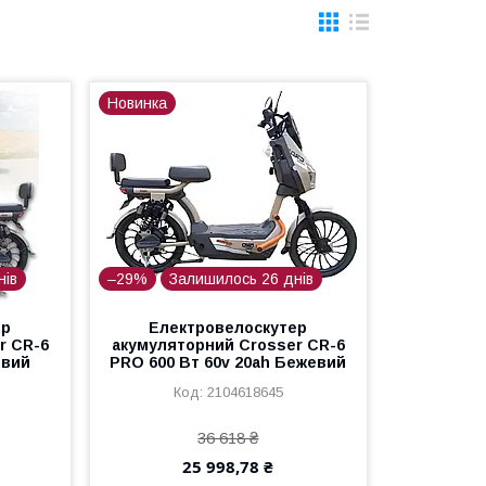
Новинка
нів
–29%
Залишилось 26 днів
ер
Електровелоскутер
r CR-6
акумуляторний Crosser CR-6
евий
PRO 600 Вт 60v 20ah Бежевий
2104618645
36 618 ₴
25 998,78 ₴