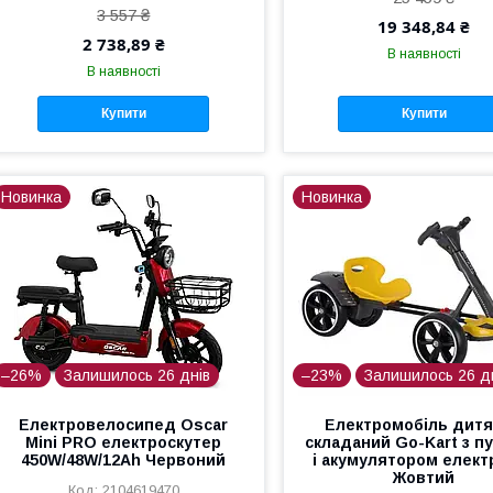
3 557 ₴
19 348,84 ₴
2 738,89 ₴
В наявності
В наявності
Купити
Купити
Новинка
Новинка
–26%
Залишилось 26 днів
–23%
Залишилось 26 д
Електровелосипед Oscar
Електромобіль дит
Mini PRO електроскутер
складаний Go-Kart з п
450W/48W/12Ah Червоний
і акумулятором елект
Жовтий
2104619470