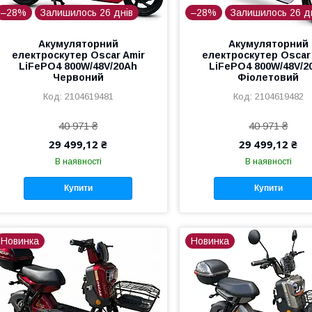
–28%
Залишилось 26 днів
–28%
Залишилось 26 д
Акумуляторний
Акумуляторний
електроскутер Oscar Amir
електроскутер Oscar
LiFePO4 800W/48V/20Ah
LiFePO4 800W/48V/2
Червоний
Фіолетовий
2104619481
2104619482
40 971 ₴
40 971 ₴
29 499,12 ₴
29 499,12 ₴
В наявності
В наявності
Купити
Купити
Новинка
Новинка