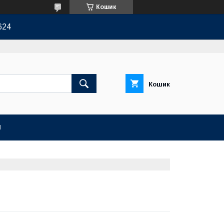
Кошик
624
Кошик
И