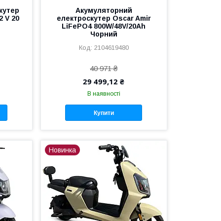
кутер
Акумуляторний
2 V 20
електроскутер Oscar Amir
LiFePO4 800W/48V/20Ah
Чорний
2104619480
40 971 ₴
29 499,12 ₴
В наявності
Купити
Новинка