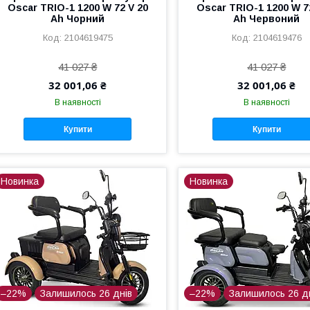
Oscar TRIO-1 1200 W 72 V 20
Oscar TRIO-1 1200 W 7
Ah Чорний
Ah Червоний
2104619475
2104619476
41 027 ₴
41 027 ₴
32 001,06 ₴
32 001,06 ₴
В наявності
В наявності
Купити
Купити
Новинка
Новинка
–22%
Залишилось 26 днів
–22%
Залишилось 26 д