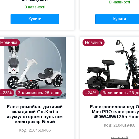
В наявності
В наявності
Купити
Купити
Новинка
Новинка
–23%
Залишилось 26 днів
–24%
Залишилось 26 д
Електромобіль дитячий
Електровелосипед O
складаний Go-Kart з
Mini PRO електроск
акумулятором і пультом
450W/48W/12Ah Чор
електрокар Білий
2104619468
2104619466
25 459 ₴