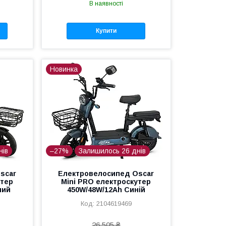
В наявності
Купити
Новинка
нів
–27%
Залишилось 26 днів
scar
Електровелосипед Oscar
утер
Mini PRO електроскутер
ний
450W/48W/12Ah Синій
2104619469
26 505 ₴