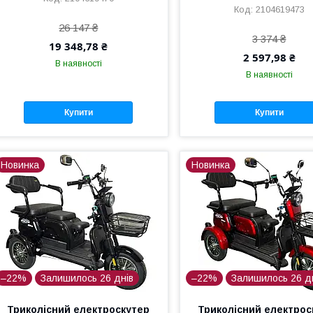
2104619473
26 147 ₴
3 374 ₴
19 348,78 ₴
2 597,98 ₴
В наявності
В наявності
Купити
Купити
Новинка
Новинка
–22%
Залишилось 26 днів
–22%
Залишилось 26 д
Триколісний електроскутер
Триколісний електрос