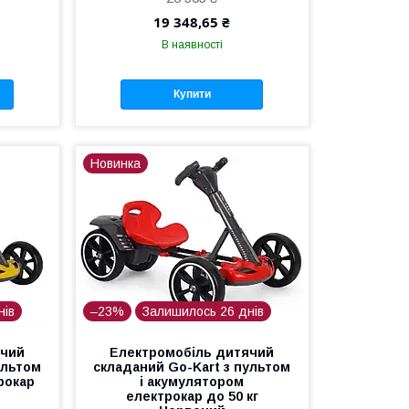
19 348,65 ₴
В наявності
Купити
Новинка
нів
–23%
Залишилось 26 днів
ячий
Електромобіль дитячий
ультом
складаний Go-Kart з пультом
рокар
і акумулятором
електрокар до 50 кг