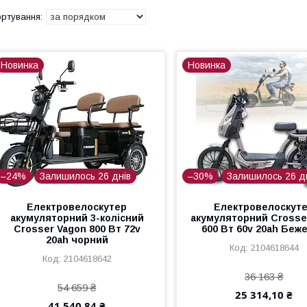
Новинка
Новинка
–24%
Залишилось 26 днів
–30%
Залишилось 26 д
Електровелоскутер
Електровелоскут
акумуляторний 3-колісний
акумуляторний Crosse
Crosser Vagon 800 Вт 72v
600 Вт 60v 20ah Беж
20ah чорний
2104618644
2104618642
36 163 ₴
54 659 ₴
25 314,10 ₴
41 540,84 ₴