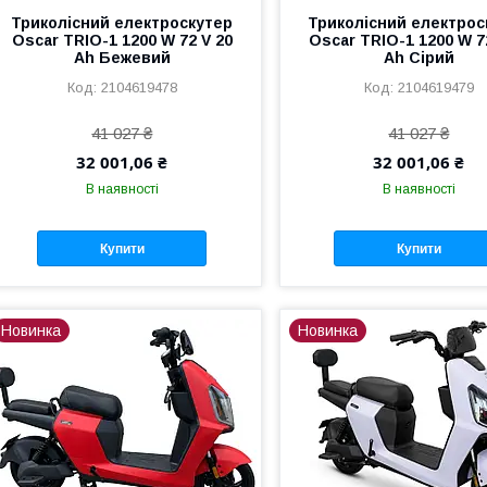
Триколісний електроскутер
Триколісний електрос
Oscar TRIO-1 1200 W 72 V 20
Oscar TRIO-1 1200 W 7
Ah Бежевий
Ah Сірий
2104619478
2104619479
41 027 ₴
41 027 ₴
32 001,06 ₴
32 001,06 ₴
В наявності
В наявності
Купити
Купити
Новинка
Новинка