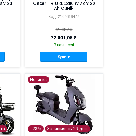
2 V 20
Oscar TRIO-1 1200 W 72 V 20
Ah Синій
2104619477
41 027 ₴
32 001,06 ₴
В наявності
Купити
Новинка
нів
–28%
Залишилось 26 днів