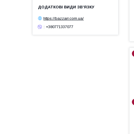
https://bazzarr.com.ua/
: +380771337077