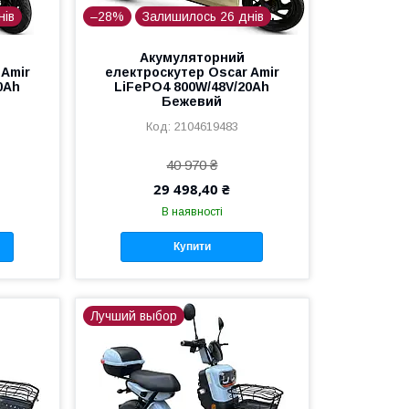
нів
–28%
Залишилось 26 днів
Акумуляторний
 Amir
електроскутер Oscar Amir
0Ah
LiFePO4 800W/48V/20Ah
Бежевий
2104619483
40 970 ₴
29 498,40 ₴
В наявності
Купити
Лучший выбор