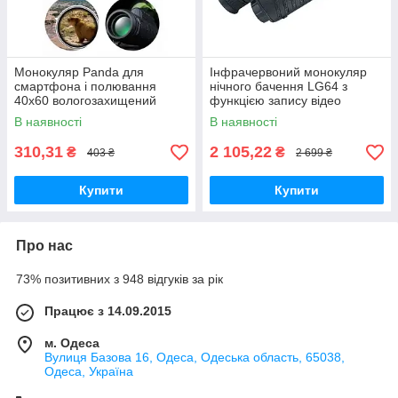
Монокуляр Panda для
Інфрачервоний монокуляр
смартфона і полювання
нічного бачення LG64 з
40x60 вологозахищений
функцією запису відео
інфрачервоний
В наявності
В наявності
310,31
2 105,22
₴
₴
403 ₴
2 699 ₴
Купити
Купити
Про нас
73% позитивних з 948 відгуків за рік
Працює з 14.09.2015
м. Одеса
Вулиця Базова 16, Одеса, Одеська область, 65038,
Одеса, Україна