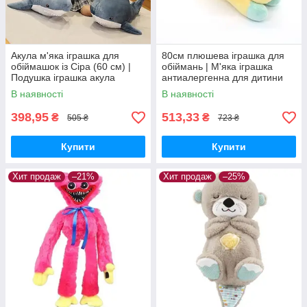
Акула м'яка іграшка для
80см плюшева іграшка для
обіймашок із Сіра (60 см) |
обіймань | М'яка іграшка
Подушка іграшка акула
антиалергенна для дитини
дитяча іграшка Сіра
В наявності
В наявності
398,95
513,33
₴
₴
505 ₴
723 ₴
Купити
Купити
Хит продаж
–21%
Хит продаж
–25%