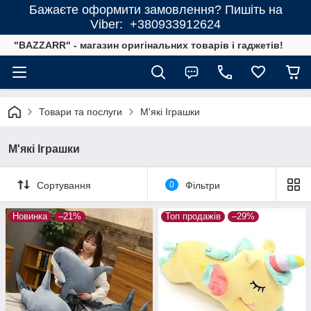
Бажаєте оформити замовлення? Пишіть на
Viber: +380933912624
"BAZZARR" - магазин оригінальних товарів і гаджетів!
Товари та послуги
М'які Іграшки
М'які Іграшки
Сортування
0
Фільтри
Новинка
–21%
Топ продажів
–29%