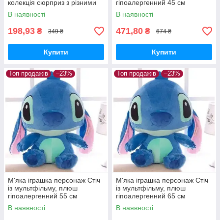
колекція сюрприз з різними
гіпоалергенний 45 см
кольорами
В наявності
В наявності
198,93
471,80
₴
₴
349 ₴
674 ₴
Купити
Купити
Топ продажів
–23%
Топ продажів
–23%
М'яка іграшка персонаж Стіч
М'яка іграшка персонаж Стіч
із мультфільму, плюш
із мультфільму, плюш
гіпоалергенний 55 см
гіпоалергенний 65 см
В наявності
В наявності