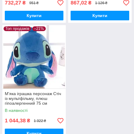
732,27
867,02
₴
₴
951 ₴
1 126 ₴
Купити
Купити
Топ продажів
–21%
М'яка іграшка персонаж Стіч
із мультфільму, плюш
гіпоалергенний 75 см
В наявності
1 044,38
₴
1 322 ₴
Купити