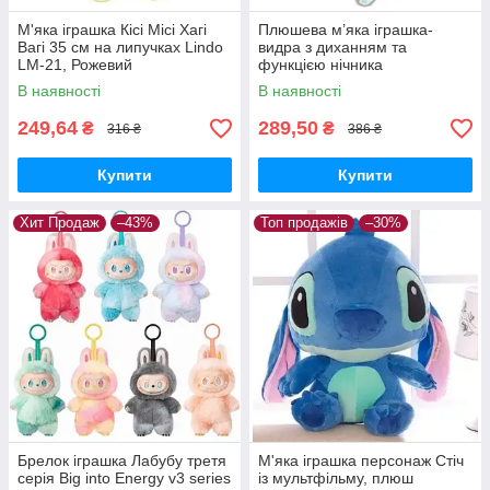
М'яка іграшка Кісі Місі Хагі
Плюшева м’яка іграшка-
Вагі 35 см на липучках Lindo
видра з диханням та
LM-21, Рожевий
функцією нічника
В наявності
В наявності
249,64
289,50
₴
₴
316 ₴
386 ₴
Купити
Купити
Хит Продаж
–43%
Топ продажів
–30%
Брелок іграшка Лабубу третя
М'яка іграшка персонаж Стіч
серія Big into Energy v3 series
із мультфільму, плюш