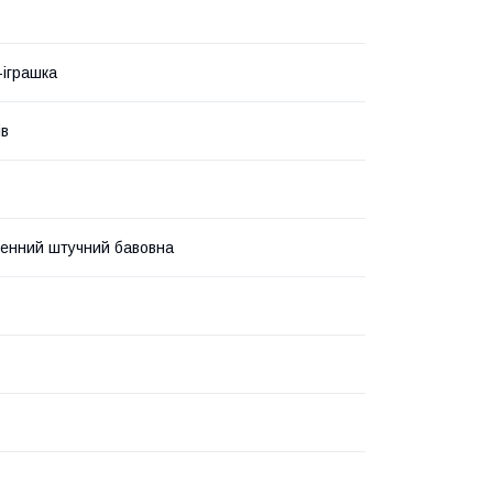
іграшка
ів
генний штучний бавовна