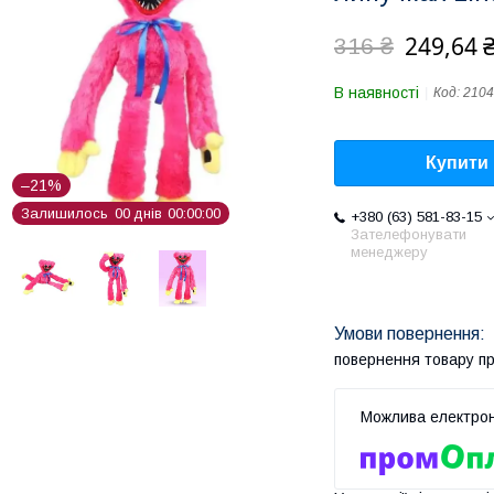
249,64 
316 ₴
В наявності
Код:
2104
Купити
–21%
Залишилось
0
0
днів
0
0
0
0
0
0
+380 (63) 581-83-15
Зателефонувати
менеджеру
повернення товару п