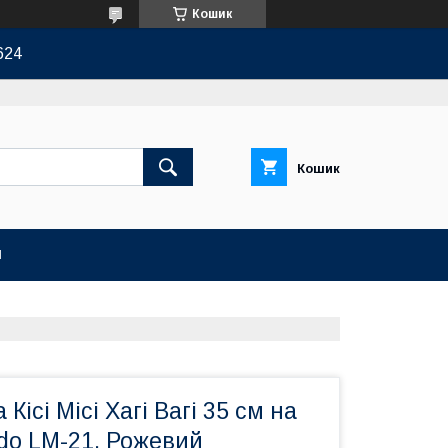
Кошик
624
Кошик
И
 Кісі Місі Хагі Вагі 35 см на
do LM-21, Рожевий