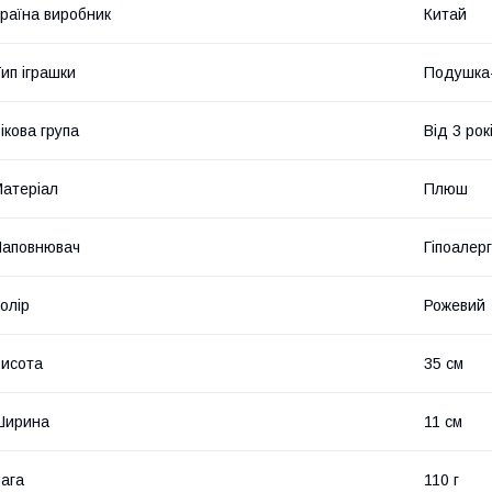
раїна виробник
Китай
ип іграшки
Подушка-
ікова група
Від 3 рок
атеріал
Плюш
Наповнювач
Гіпоалер
олір
Рожевий
исота
35 см
Ширина
11 см
ага
110 г