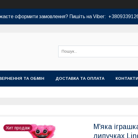
жаєте оформити замовлення? Пишіть на Viber: +380933912
ВЕРНЕННЯ ТА ОБМІН
ДОСТАВКА ТА ОПЛАТА
КОНТАКТ
М'яка іграшка
Хит продаж
липучках Lin