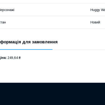
ерсонажі
Huggy Wa
Стан
Новий
нформація для замовлення
іна:
249,64 ₴