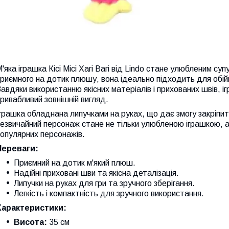
'яка іграшка Кісі Місі Хагі Вагі від Lindo стане улюбленим су
риємного на дотик плюшу, вона ідеально підходить для обійм
авдяки використанню якісних матеріалів і прихованих швів, 
ривабливий зовнішній вигляд.
грашка обладнана липучками на руках, що дає змогу закріпити 
езвичайний персонаж стане не тільки улюбленою іграшкою, 
опулярних персонажів.
Переваги:
Приємний на дотик м'який плюш.
Надійні приховані шви та якісна деталізація.
Липучки на руках для гри та зручного зберігання.
Легкість і компактність для зручного використання.
Характеристики:
Висота:
35 см