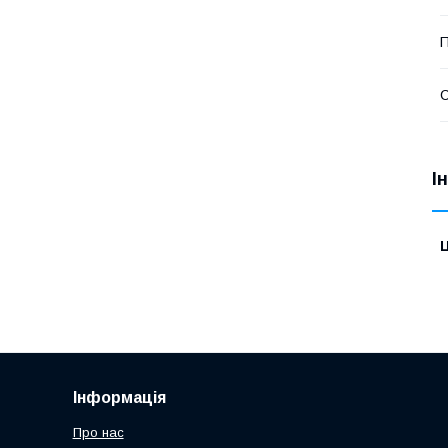
П
І
Ц
Інформація
Про нас