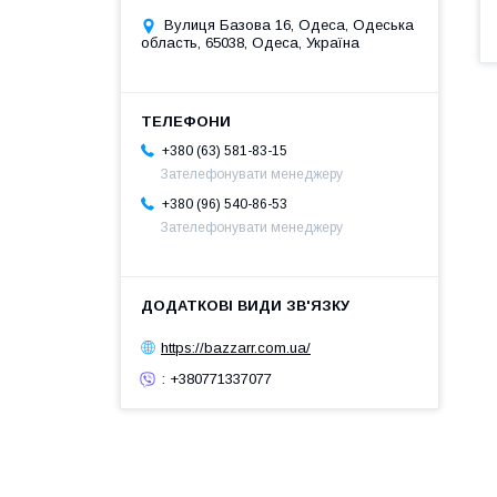
Вулиця Базова 16, Одеса, Одеська
область, 65038, Одеса, Україна
+380 (63) 581-83-15
Зателефонувати менеджеру
+380 (96) 540-86-53
Зателефонувати менеджеру
https://bazzarr.com.ua/
: +380771337077