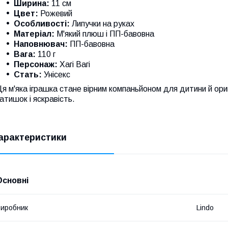
Ширина:
11 см
Цвет:
Рожевий
Особливості:
Липучки на руках
Матеріал:
М'який плюш і ПП-бавовна
Наповнювач:
ПП-бавовна
Вага:
110 г
Персонаж:
Хагі Вагі
Стать:
Унісекс
я м'яка іграшка стане вірним компаньйоном для дитини й ор
атишок і яскравість.
арактеристики
Основні
иробник
Lindo