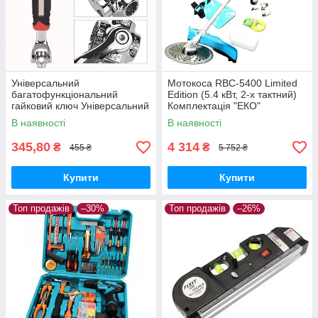
Універсальний
Мотокоса RBC-5400 Limited
багатофункціональний
Edition (5.4 кВт, 2-х тактний)
гайковий ключ Універсальний
Комплектація "ЕКО"
48 в 1.
Бензокоса Макіта
В наявності
В наявності
345,80
4 314
₴
₴
455 ₴
5 752 ₴
Купити
Купити
Топ продажів
–30%
Топ продажів
–26%