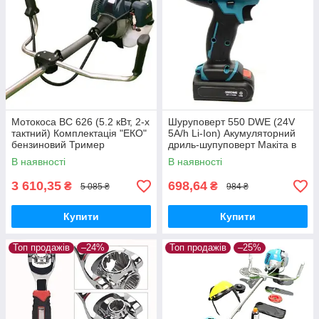
Мотокоса BC 626 (5.2 кВт, 2-х
Шуруповерт 550 DWE (24V
тактний) Комплектація "ЕКО"
5A/h Li-Ion) Акумуляторний
бензиновий Тример
дриль-шупуповерт Макіта в
Бензокоса Макіта
кейсі
В наявності
В наявності
3 610,35
698,64
₴
₴
5 085 ₴
984 ₴
Купити
Купити
Топ продажів
–24%
Топ продажів
–25%