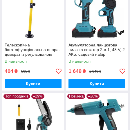
Телескопічна
Акумуляторна ланцюгова
багатофункціональна опора-
пила та секатор 2-в-1, 48 V, 2
домкрат із регульованою
АКБ, садовий набір
висотою 30-59 см і
інструментів, кейс
В наявності
В наявності
навантаженням до 40 кг
404
1 649
₴
₴
505 ₴
2 049 ₴
Купити
Купити
Топ продажів
–29%
Новинка
–26%