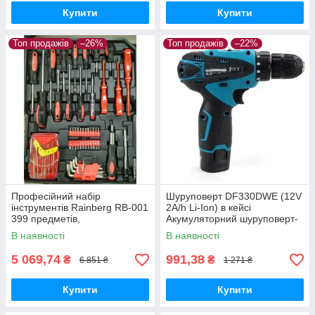
Купити
Купити
Топ продажів
–26%
Топ продажів
–22%
Професійний набір
Шуруповерт DF330DWE (12V
інструментів Rainberg RB-001
2A/h Li-Ion) в кейсі
399 предметів,
Акумуляторний шуруповерт-
універсальний набір
дриль Макіта
В наявності
В наявності
інструментів для дому
5 069,74
991,38
₴
₴
6 851 ₴
1 271 ₴
Купити
Купити