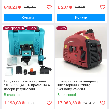
648,23
1 287
₴
₴
852,94 ₴
1 650 ₴
Купити
Купити
Топ продажів
–22%
–28%
Потужний лазерний рівень
Електростанція генератор
SKR200Z (4D 16 променів) 4
інверторний Urzburg
лазери регульовані
Germany W-2200
В наявності
В наявності
1 198,08
17 963,28
₴
₴
1 536 ₴
24 949 ₴