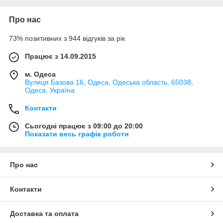
Про нас
73% позитивних з 944 відгуків за рік
Якщо ви захочете зробити ремонт у своїй квартирі, без
Працює з 14.09.2015
необхідного набору інструментів вам просто не обійтися.
Пропонується величезний вибір інструментів, як для простих
м. Одеса
оздоблювальних та ремонтних робіт, так і для складних.
Вулиця Базова 16, Одеса, Одеська область, 65038,
Одеса, Україна
Вимірювальні інструменти
Отже, спробуємо розібратися для початку з вимірювальними
Контакти
інструментами.
Сьогодні працює з 09:00 до 20:00
Рулетка
Показати весь графік роботи
Рулетка потрібна для того, щоб виконувати вимірювання у
просторі та визначати обсяг необхідних робіт. Адже всім
відомо, що чим точніше виконати всі вимірювання, тим
Про нас
менше витрат вийде на ремонт.
Рівень
Рівні призначені для подальшого виконання роботи та
Контакти
забезпечення горизонтальних поверхонь, а також для
вертикальності дверей, вікон, стін та інших елементів
Доставка та оплата
квартири.