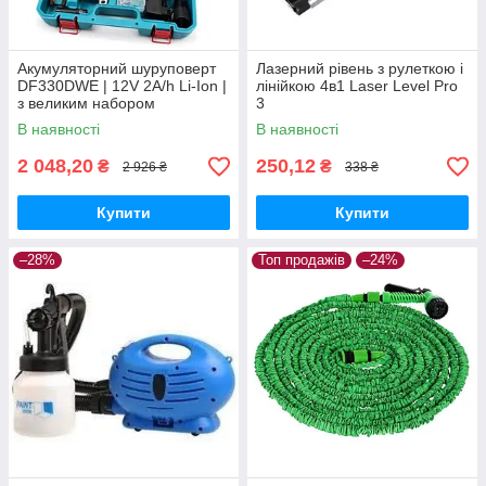
Акумуляторний шуруповерт
Лазерний рівень з рулеткою і
DF330DWE | 12V 2A/h Li-Ion |
лінійкою 4в1 Laser Level Pro
з великим набором
3
інструментів МАКІТА
В наявності
В наявності
2 048,20
250,12
₴
₴
2 926 ₴
338 ₴
Купити
Купити
–28%
Топ продажів
–24%