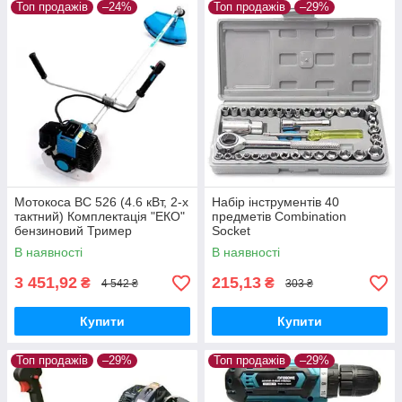
Топ продажів
–24%
Топ продажів
–29%
Мотокоса BC 526 (4.6 кВт, 2-х
Набір інструментів 40
тактний) Комплектація "ЕКО"
предметів Combination
бензиновий Тример
Socket
Бензокоса Макіта
В наявності
В наявності
3 451,92
215,13
₴
₴
4 542 ₴
303 ₴
Купити
Купити
Топ продажів
–29%
Топ продажів
–29%