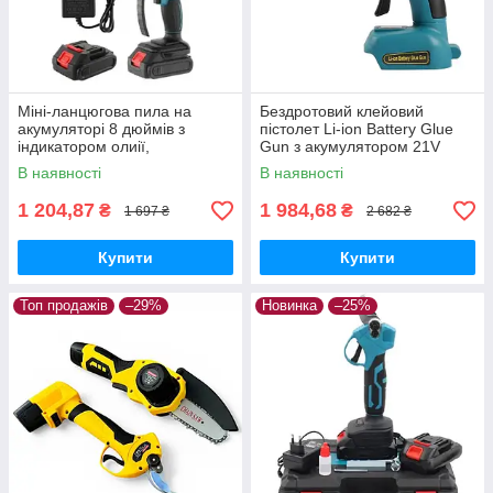
Міні-ланцюгова пила на
Бездротовий клейовий
акумуляторі 8 дюймів з
пістолет Li-ion Battery Glue
індикатором олиії,
Gun з акумулятором 21V
комплектується двома
Синій
В наявності
В наявності
батареями
1 204,87
1 984,68
₴
₴
1 697 ₴
2 682 ₴
Купити
Купити
Топ продажів
–29%
Новинка
–25%