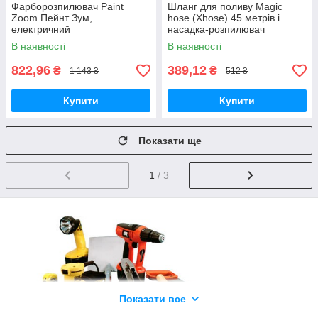
Фарборозпилювач Paint
Шланг для поливу Magic
Zoom Пейнт Зум,
hose (Xhose) 45 метрів і
електричний
насадка-розпилювач
краскопульт,фарбопульт,
Зелений
В наявності
В наявності
пульверизатор
822,96
389,12
₴
₴
1 143 ₴
512 ₴
Купити
Купити
Показати ще
1
/ 3
Показати все