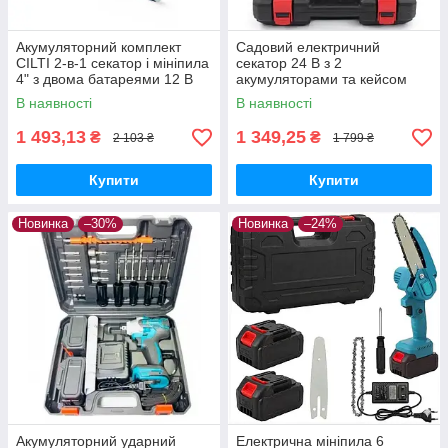
Акумуляторний комплект
Садовий електричний
CILTI 2-в-1 секатор і мініпила
секатор 24 В з 2
4" з двома батареями 12 В
акумуляторами та кейсом
для зберігання
В наявності
В наявності
1 493,13
1 349,25
₴
₴
2 103 ₴
1 799 ₴
Купити
Купити
Новинка
–30%
Новинка
–24%
Акумуляторний ударний
Електрична мініпила 6