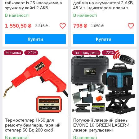
гайковерт із 25 насадками в
дюймів на акумуляторі 2 АКБ
зручному кейсі 2 АКБ
48 V з індикатором оливи з
кейсом
В наявності
В наявності
1 550,50
798
₴
₴
2 215 ₴
1 050 ₴
Купити
Купити
Новинка
–24%
Топ продажів
–22%
Термостеплер H-50 для
Потужний лазерний рівень
ремонту бамперів, гарячий
EVONE 16 GREEN LASER 4
степлер 50 Вт, 200 скоб
лазери регульовані
В наявності
В наявності