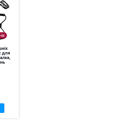
нів
шніх
к для
алка,
ань