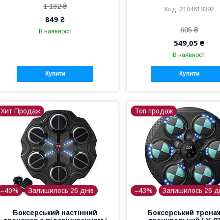
1 132 ₴
2104618392
849 ₴
695 ₴
В наявності
549,05 ₴
В наявності
Купити
Купити
Хит Продаж
Топ продаж
–40%
Залишилось 26 днів
–43%
Залишилось 26 д
Боксерський настінний
Боксерський трена