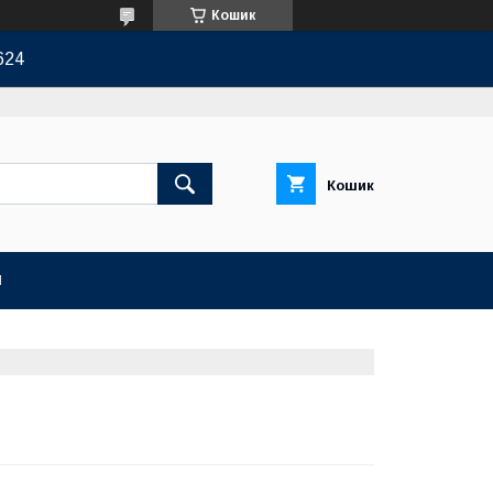
Кошик
624
Кошик
И