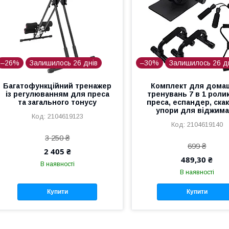
–26%
Залишилось 26 днів
–30%
Залишилось 26 д
Багатофункційний тренажер
Комплект для дома
із регулюванням для преса
тренувань 7 в 1 роли
та загального тонусу
преса, еспандер, скак
упори для віджим
2104619123
2104619140
3 250 ₴
699 ₴
2 405 ₴
489,30 ₴
В наявності
В наявності
Купити
Купити