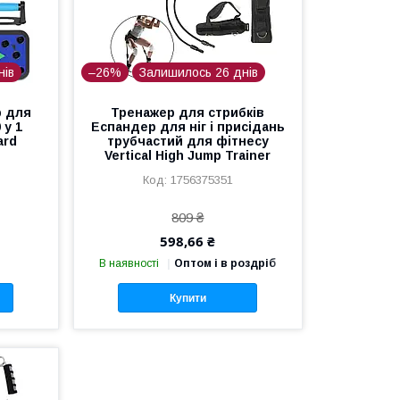
нів
–26%
Залишилось 26 днів
р для
Тренажер для стрибків
 у 1
Еспандер для ніг і присідань
ard
трубчастий для фітнесу
Vertical High Jump Trainer
1756375351
809 ₴
598,66 ₴
В наявності
Оптом і в роздріб
Купити