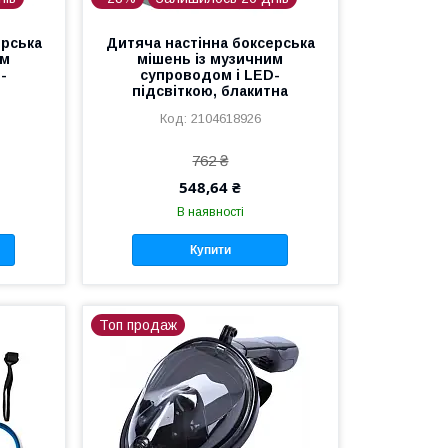
ерська
Дитяча настінна боксерська
им
мішень із музичним
-
супроводом і LED-
підсвіткою, блакитна
2104618926
762 ₴
548,64 ₴
В наявності
Купити
Топ продаж