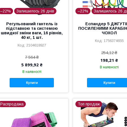
–22%
Залишилось 26 днів
–22%
Залишилось 26 д
Регульований гантель із
Еспандер 5 ДЖГУТІ
підставкою та системою
ПОСИЛЕНИМИ КАРАБІН
швидкої зміни ваги, 16 рівнів,
ЧОХОЛ
40 кг, 1 шт.
1756374655
2104618927
254,12 ₴
7 564 ₴
198,21 ₴
5 899,92 ₴
В наявності
В наявності
Купити
Купити
Распродажа
Топ продаж