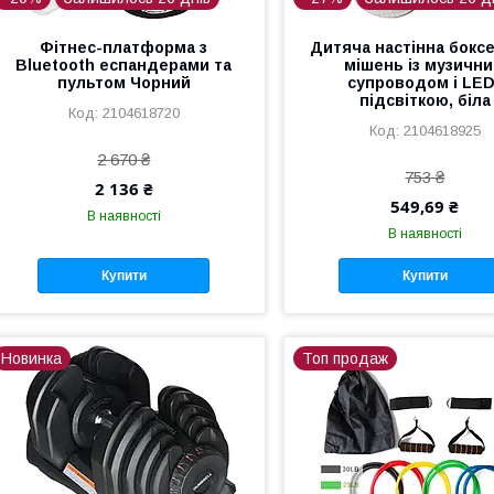
Фітнес-платформа з
Дитяча настінна бокс
Bluetooth еспандерами та
мішень із музичн
пультом Чорний
супроводом і LED
підсвіткою, біла
2104618720
2104618925
2 670 ₴
753 ₴
2 136 ₴
549,69 ₴
В наявності
В наявності
Купити
Купити
Новинка
Топ продаж