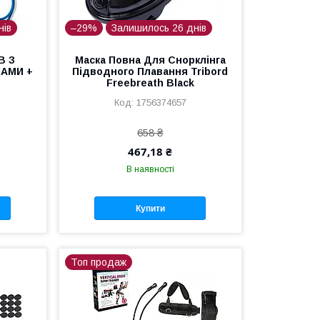
нів
–29%
Залишилось 26 днів
В З
Маска Повна Для Снорклінга
АМИ +
Підводного Плавання Tribord
Freebreath Black
1756374657
658 ₴
467,18 ₴
В наявності
Купити
Топ продаж