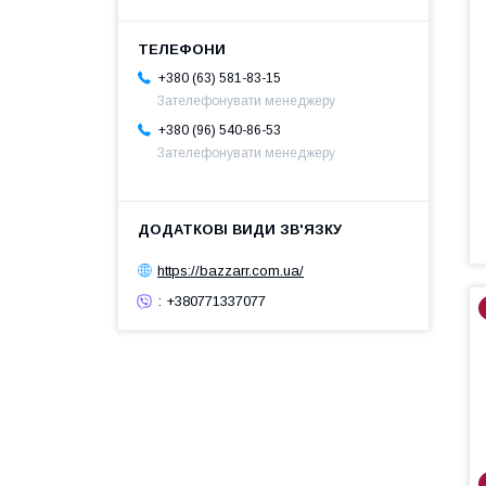
+380 (63) 581-83-15
Зателефонувати менеджеру
+380 (96) 540-86-53
Зателефонувати менеджеру
https://bazzarr.com.ua/
: +380771337077