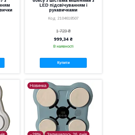
7 з
боксу з шістьма мішенями з
анням
LED підсвічуванням і
авички
рукавичками
2104618507
1 723 ₴
999,34 ₴
В наявності
Купити
Новинка
нів
–28%
Залишилось 26 днів