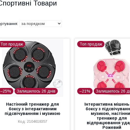
Спортивні Товари
Топ продаж
Топ продаж
–25%
Залишилось 26 днів
–21%
Залишилось 26 д
Настінний тренажер для
Інтерактивна мішень
боксу з інтерактивним
боксу з підсвічуванн
підсвічуванням і музикою
музикою, настінн
тренажер для
2104618357
відпрацювання удар
Рожевий