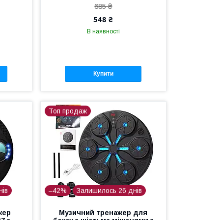
685 ₴
548 ₴
В наявності
Купити
Топ продаж
нів
–42%
Залишилось 26 днів
жер
Музичний тренажер для