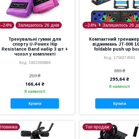
–24%
Залишилось 26 днів
–24%
Залишилось 26 д
Тренувальні гумки для
Компактний тренаже
спорту U-Powex Hip
віджимань JT-006 10
Resistance Band набір 3 шт +
foldable push up bo
чохол у комплекті
1756374561
1832360884
389 ₴
219 ₴
295,64 ₴
166,44 ₴
В наявності
В наявності
Купити
Купити
Новинка
Топ продаж