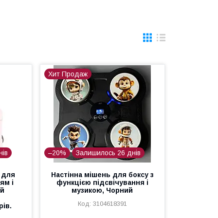
Хит Продаж
нів
–20%
Залишилось 26 днів
 для
Настінна мішень для боксу з
ям і
функцією підсвічування і
ий
музикою, Чорний
3104618391
ів.