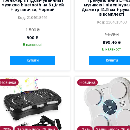
тренажер з підсвічуванням і
тренувальний LY-83
музикою bluetooth на 6 цілей
музикою і підсвічув
+ рукавички, Чорний
Діаметр 41.5 см + рук
в комплекті
2104618446
2104618468
1 500 ₴
1 578 ₴
900 ₴
899,46 ₴
В наявності
В наявності
Купити
Купити
Новинка
Новинка
–20%
Залишилось 26 днів
–27%
Залишилось 26 д