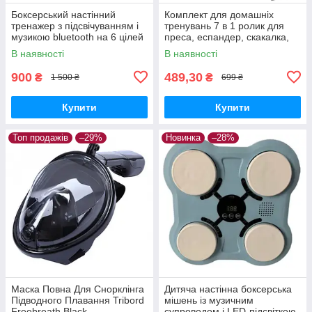
Боксерський настінний
Комплект для домашніх
тренажер з підсвічуванням і
тренувань 7 в 1 ролик для
музикою bluetooth на 6 цілей
преса, еспандер, скакалка,
+ рукавички, Чорний
упори для віджимань
В наявності
В наявності
900
489,30
₴
₴
1 500 ₴
699 ₴
Купити
Купити
Топ продажів
–29%
Новинка
–28%
Маска Повна Для Снорклінга
Дитяча настінна боксерська
Підводного Плавання Tribord
мішень із музичним
Freebreath Black
супроводом і LED-підсвіткою,