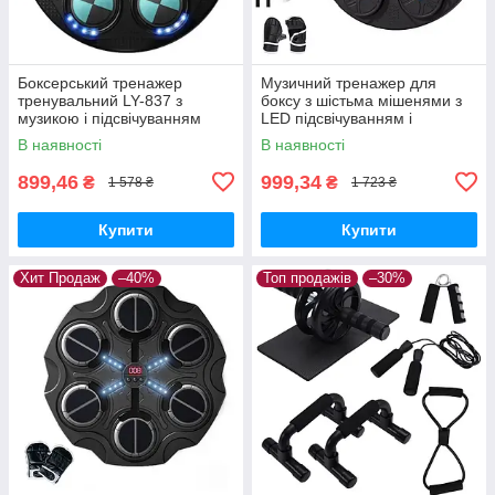
Боксерський тренажер
Музичний тренажер для
тренувальний LY-837 з
боксу з шістьма мішенями з
музикою і підсвічуванням
LED підсвічуванням і
Діаметр 41.5 см + рукавички
рукавичками
В наявності
В наявності
в комплекті
899,46
999,34
₴
₴
1 578 ₴
1 723 ₴
Купити
Купити
Хит Продаж
–40%
Топ продажів
–30%