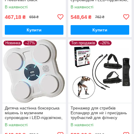
блакитна
В наявності
В наявності
467,18
548,64
₴
₴
658 ₴
762 ₴
Купити
Купити
Новинка
–27%
Топ продажів
–26%
Дитяча настінна боксерська
Тренажер для стрибків
мішень із музичним
Еспандер для ніг і присідань
супроводом і LED-підсвіткою,
трубчастий для фітнесу
біла
Vertical High Jump Trainer
В наявності
В наявності