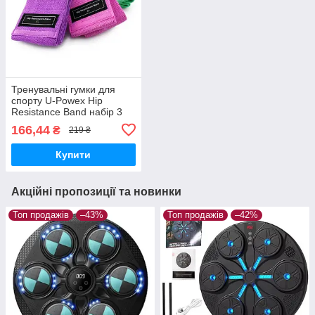
Тренувальні гумки для
спорту U-Powex Hip
Resistance Band набір 3
шт + чохол у комплекті
166,44
₴
219 ₴
Купити
Акційні пропозиції та новинки
Топ продажів
–43%
Топ продажів
–42%