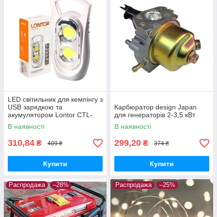
LED світильник для кемпінгу з
USB зарядкою та
Карбюратор design Japan
акумулятором Lontor CTL-
для генераторів 2-3,5 кВт
EL158
В наявності
В наявності
310,84
299,20
₴
₴
409 ₴
374 ₴
Купити
Купити
Распродажа
–28%
Распродажа
–25%