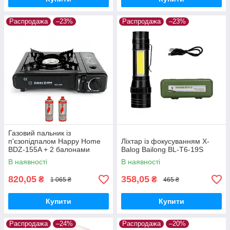
Распродажа
–23%
Распродажа
–23%
Газовий пальник із
п'єзопідпалом Happy Home
Ліхтар із фокусуванням X-
BDZ-155A + 2 балонами
Balog Bailong BL-T6-19S
В наявності
В наявності
820,05
358,05
₴
₴
1 065 ₴
465 ₴
Купити
Купити
Распродажа
–24%
Распродажа
–20%