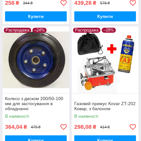
258
439,28
₴
₴
344 ₴
578 ₴
Купити
Купити
Распродажа
–24%
Распродажа
–28%
Колесо з диском 200/50-100
мм для застосування в
Газовий примус Kovar ZT-202
обладнанні
Ковар, з балоном
В наявності
В наявності
364,04
298,08
₴
₴
479 ₴
414 ₴
Купити
Купити