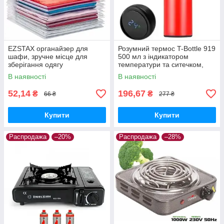
EZSTAX органайзер для
Розумний термос T-Bottle 919
шафи, зручне місце для
500 мл з індикатором
зберігання одягу
температури та ситечком,
Червоний
В наявності
В наявності
52,14
196,67
₴
₴
66 ₴
277 ₴
Купити
Купити
Распродажа
–20%
Распродажа
–28%