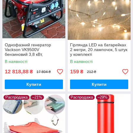
Однофазний генератор
Гірлянда LED на батарейках
Vackson VK9500V
2 метри, 20 лампочок, 5 штук
бензиновий 3,8 кВт,
у комплекті
Електростартер
В наявності
В наявності
12 818,88
159
₴
₴
17 804 ₴
212 ₴
Купити
Купити
Распродажа
–21%
Распродажа
–29%