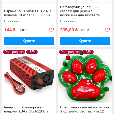
Багатофункціональний
Стрічка RGB 5050 LED 2 м з
стелаж для речей з
пультом RGB 5050 LED 2 м
полицями для взуття та
гачками, чорний
В наявності
В наявності
144
335,80
₴
₴
200 ₴
460 ₴
Купити
Купити
Распродажа
–32%
Распродажа
–23%
Інвертор перетворювач
Новорічна сквіш лапка котика
напруги ABAX OBS-1206 з
XXL, антистрес, велика 12