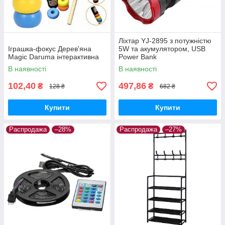
Ліхтар YJ-2895 з потужністю
Іграшка-фокус Дерев'яна
5W та акумулятором, USB
Magic Daruma інтерактивна
Power Bank
В наявності
В наявності
102,40
497,86
₴
₴
128 ₴
682 ₴
Купити
Купити
Распродажа
–28%
Распродажа
–27%