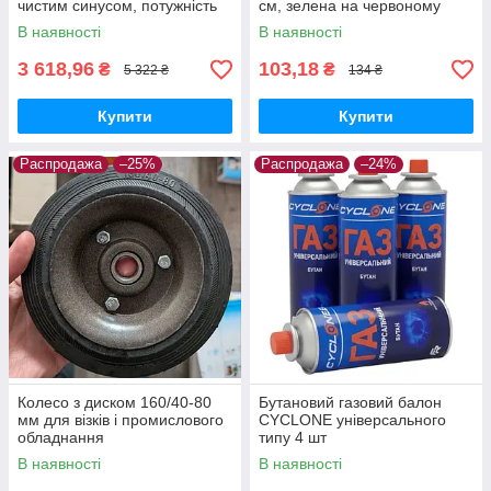
чистим синусом, потужність
см, зелена на червоному
1200W
В наявності
В наявності
3 618,96
103,18
₴
₴
5 322 ₴
134 ₴
Купити
Купити
Распродажа
–25%
Распродажа
–24%
Колесо з диском 160/40-80
Бутановий газовий балон
мм для візків і промислового
CYCLONE універсального
обладнання
типу 4 шт
В наявності
В наявності