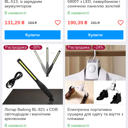
BL-513, із зарядним
5800T з LED, павербанком і
акумулятором
сонячною панеллю золотий
В наявності
В наявності
131,20
190,39
₴
₴
164 ₴
241 ₴
Купити
Купити
Распродажа
–30%
Распродажа
–24%
Ліхтар Bailong BL-821 з COB
Електрична портативна
світлодіодом і магнітним
сушарка для одягу та взуття з
кріпленням
плічками
В наявності
В наявності