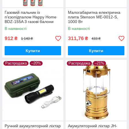
Газовий пальник із
Малогабаритна електрична
п'єзопідпалом Happy Home
плита Stenson ME-0012-S,
BDZ-155A 3 газові балони
1000 Вт
В наявності
В наявності
912
311,76
₴
₴
1 140 ₴
433 ₴
Купити
Купити
Распродажа
–20%
Распродажа
–21%
Ручний акумуляторний ліхтар
Акумуляторний ліхтар JH-