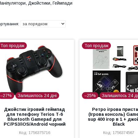
аніпулятори, Джойстики, Геймпади
Топ продаж
Топ продаж
–27%
Залишилось 24 дні
–25%
Залишилось 24 д
Джойстик ігровий геймпад
Ретро ігрова прист
для телефону Terios T-6
(Ігрова консоль) Gam
Bluetooth Gamepad для
sup 400 ігор в 1 + дж
PC/PS3/iOS/Android чорний
Black
1756375716
1756374567