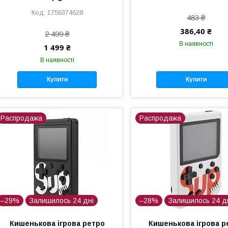
1756374628
483 ₴
386,40 ₴
2 499 ₴
В наявності
1 499 ₴
В наявності
Купити
Купити
Распродажа
Распродажа
–29%
Залишилось 24 дні
–28%
Залишилось 24 д
Кишенькова ігрова ретро
Кишенькова ігрова р