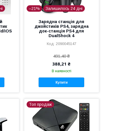
ні
–21%
Залишилось 24 дні
й
Зарядна станція для
тик
джойстиків PS4, зарядна
id/iOS
док-станція PS4 для
DualShock 4
2090045147
491,40 ₴
388,21 ₴
В наявності
Купити
Топ продаж