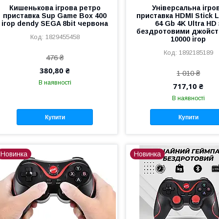
Кишенькова ігрова ретро
Універсальна ігро
приставка Sup Game Box 400
приставка HDMI Stick L
ігор dendy SEGA 8bit червона
64 Gb 4K Ultra HD 
бездротовими джойст
1829455458
10000 ігор
1892185189
476 ₴
380,80 ₴
1 010 ₴
В наявності
717,10 ₴
В наявності
Купити
Купити
Новинка
Новинка