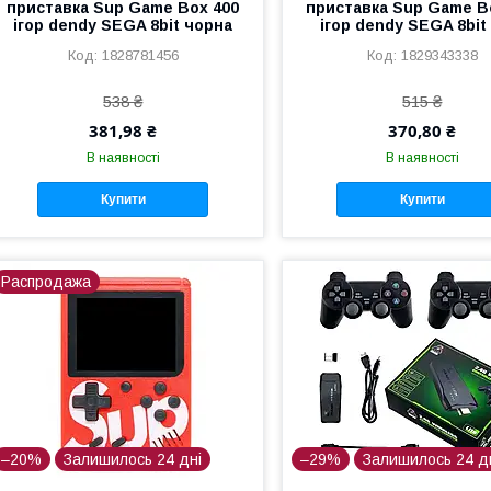
приставка Sup Game Box 400
приставка Sup Game B
ігор dendy SEGA 8bit чорна
ігор dendy SEGA 8bit
1828781456
1829343338
538 ₴
515 ₴
381,98 ₴
370,80 ₴
В наявності
В наявності
Купити
Купити
Распродажа
–20%
Залишилось 24 дні
–29%
Залишилось 24 д