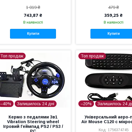
1 019 ₴
479 ₴
743,87 ₴
359,25 ₴
В наявності
В наявності
Купити
Купити
Топ продаж
Топ продаж
–40%
Залишилось 24 дні
–20%
Залишилось 24 д
Кермо з педалями 3в1
Універсальний аеро-
Vibration Steering wheel
Air Mouse C120 c мікр
Ігровий Геймпад PS2 / PS3 /
1756374745
PC