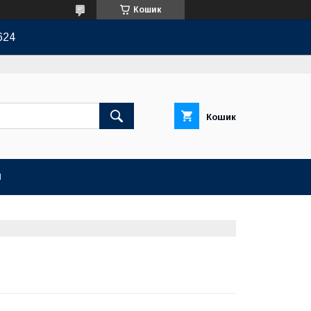
Кошик
624
Кошик
И