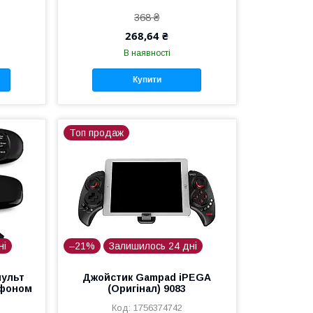
368 ₴
268,64 ₴
В наявності
Купити
Топ продаж
ні
–21%
Залишилось 24 дні
пульт
Джойстик Gampad iPEGA
офоном
(Оригінал) 9083
1756374742