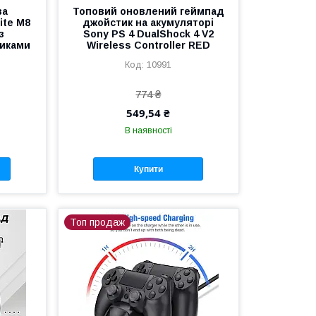
ва
Топовий оновлений геймпад
ite M8
джойстик на акумуляторі
з
Sony PS 4 DualShock 4 V2
иками
Wireless Controller RED
10991
774 ₴
549,54 ₴
В наявності
Купити
Топ продаж