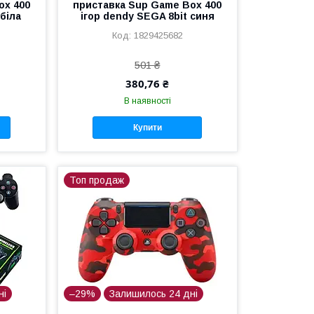
ox 400
приставка Sup Game Box 400
 біла
ігор dendy SEGA 8bit синя
1829425682
501 ₴
380,76 ₴
В наявності
Купити
Топ продаж
ні
–29%
Залишилось 24 дні