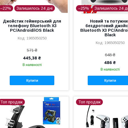
–22%
Залишилось 24 дні
–25%
Залишилось 24 д
Джойстик геймерський для
Новий та потужни
телефону Bluetooth X3
бездротовий джойс
PC/Android/iOS Black
Bluetooth X3 PC/Andro
Black
1965050250
1965050250
571 ₴
648 ₴
445,38 ₴
486 ₴
В наявності
В наявності
Купити
Купити
Топ продаж
Топ продаж