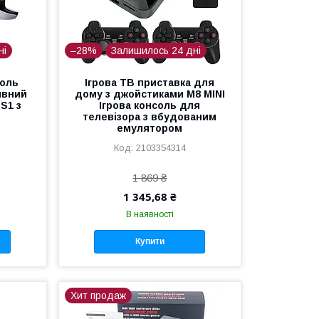
ні
–28%
Залишилось 24 дні
соль
Ігрова ТВ приставка для
ивний
дому з джойстиками M8 MINI
S1 з
Ігрова консоль для
телевізора з вбудованим
емулятором
2103354314
1 869 ₴
1 345,68 ₴
В наявності
Купити
Хит продаж