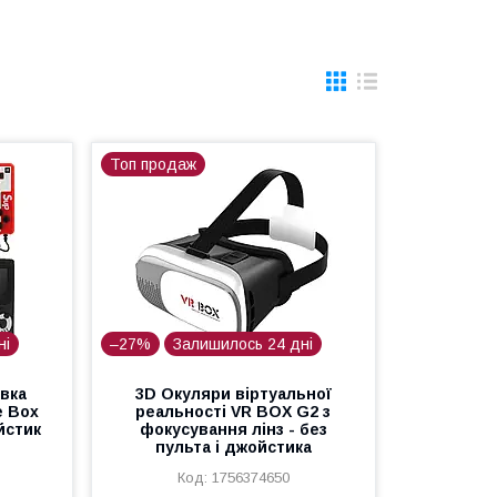
Топ продаж
ні
–27%
Залишилось 24 дні
авка
3D Окуляри віртуальної
e Box
реальності VR BOX G2 з
ойстик
фокусування лінз - без
пульта і джойстика
1756374650