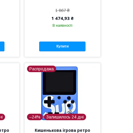
1 867 ₴
1 474,93 ₴
В наявності
Купити
Распродажа
ні
–24%
Залишилось 24 дні
етро
Кишенькова ігрова ретро