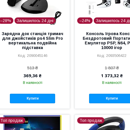
–28%
Залишилось 24 дні
–24%
Залишилось 24 д
Зарядна док станція тримач
Консоль Ігрова Кон
для джойстиків ps4 Slim Pro
Бездротовий Портат
вертикальна подвійна
Емулятор PSP, N64, P
підставка
10000 ігор
2090045146
2093506422
513 ₴
1 807 ₴
369,36 ₴
1 373,32 ₴
В наявності
В наявності
Купити
Купити
Топ продаж
Топ продаж