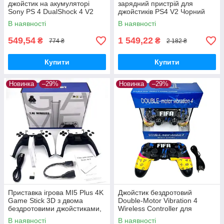
джойстик на акумуляторі
зарядний пристрій для
Sony PS 4 DualShock 4 V2
джойстиків PS4 V2 Чорний
Wireless Controller RED
В наявності
В наявності
549,54
1 549,22
₴
₴
774 ₴
2 182 ₴
Купити
Купити
Новинка
–29%
Новинка
–29%
Приставка ігрова MI5 Plus 4K
Джойстик бездротовий
Game Stick 3D з двома
Double-Motor Vibration 4
бездротовими джойстиками,
Wireless Controller для
64 Гб
PS4/PC FIFA
В наявності
В наявності