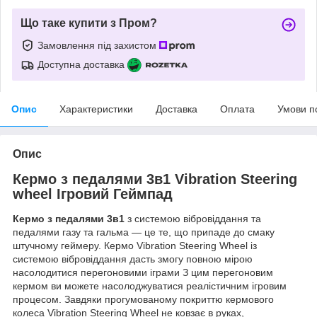
Що таке купити з Пром?
Замовлення під захистом
Доступна доставка
Опис
Характеристики
Доставка
Оплата
Умови п
Опис
Кермо з педалями 3в1 Vibration Steering
wheel Ігровий Геймпад
Кермо з педалями 3в1
з
системою вібровіддання та
педалями газу та гальма — це те, що припаде до смаку
штучному геймеру. Кермо Vibration Steering Wheel із
системою вібровіддання дасть змогу повною мірою
насолодитися перегоновими іграми З цим перегоновим
кермом ви можете насолоджуватися реалістичним ігровим
процесом. Завдяки прогумованому покриттю кермового
колеса Vibration Steering Wheel не ковзає в руках,