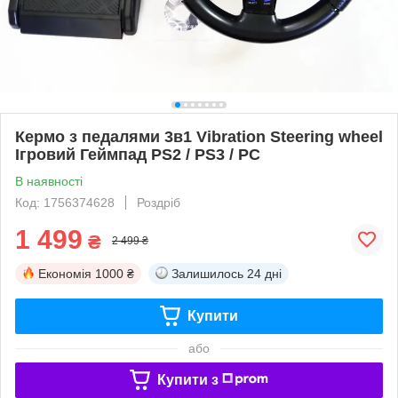
Кермо з педалями 3в1 Vibration Steering wheel
Ігровий Геймпад PS2 / PS3 / PC
В наявності
Код: 1756374628
Роздріб
1 499
₴
2 499 ₴
Економія
1000 ₴
Залишилось
24 дні
Купити
або
Купити з