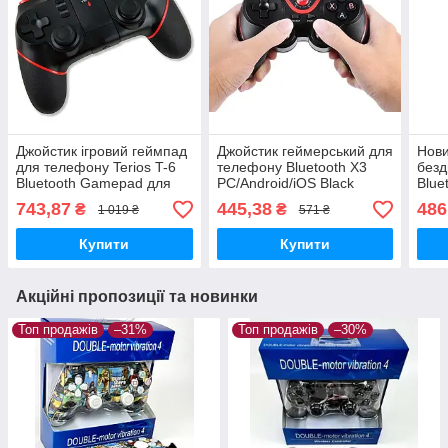
Джойстик ігровий геймпад
Джойстик геймерський для
Нови
для телефону Terios T-6
телефону Bluetooth X3
безд
Bluetooth Gamepad для
PC/Android/iOS Black
Blue
PC/PS3/iOS/Android
PC/A
743,87
445,38
486
₴
₴
1 019 ₴
571 ₴
чорний
Купити
Купити
Акційні пропозиції та новинки
Топ продажів
–31%
Топ продажів
–30%