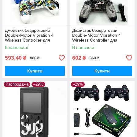
Джойстик бездротовий
Джойстик бездротовий
Double-Motor Vibration 4
Double-Motor Vibration 4
Wireless Controller для
Wireless Controller для
PS4/PC Grand theft Auto
PS4/PC God of War
В наявності
В наявності
593,40
602
₴
₴
860 ₴
860 ₴
Купити
Купити
Распродажа
–29%
–29%