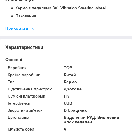
Комплектація
Кермо з педалями 3в1 Vibration Steering wheel
Паковання
Приховати
Характеристики
Основні
Виробник
TOP
Країна виробник
Китай
Тип
Кермо
Підключення пристрою
Дротове
Сумісні платформи
ПК
Інтерфейси
USB
Зворотний зв'язок
Вібраційна
Ергономіка
Виділений РУД, Виділений
блок педалей
Кількість осей
4