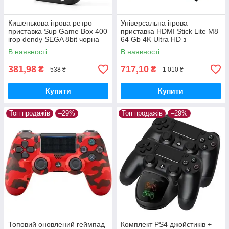
Кишенькова ігрова ретро
Універсальна ігрова
приставка Sup Game Box 400
приставка HDMI Stick Lite M8
ігор dendy SEGA 8bit чорна
64 Gb 4K Ultra HD з
бездротовими джойстиками
В наявності
В наявності
10000 ігор
381,98
717,10
₴
₴
538 ₴
1 010 ₴
Купити
Купити
Топ продажів
–29%
Топ продажів
–29%
Топовий оновлений геймпад
Комплект PS4 джойстиків +