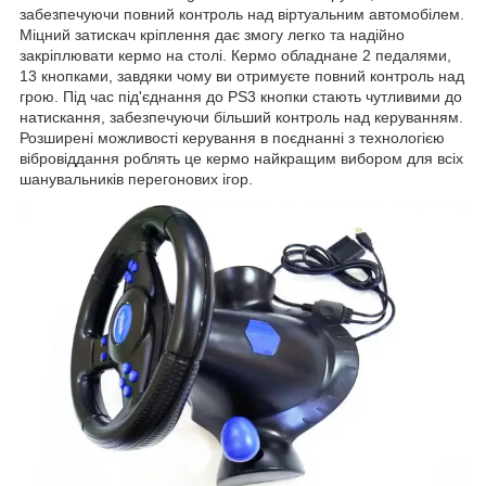
забезпечуючи повний контроль над віртуальним автомобілем.
Міцний затискач кріплення дає змогу легко та надійно
закріплювати кермо на столі. Кермо обладнане 2 педалями,
13 кнопками, завдяки чому ви отримуєте повний контроль над
грою. Під час під'єднання до PS3 кнопки стають чутливими до
натискання, забезпечуючи більший контроль над керуванням.
Розширені можливості керування в поєднанні з технологією
вібровіддання роблять це кермо найкращим вибором для всіх
шанувальників перегонових ігор.