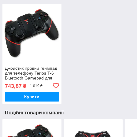
Джойстик ігровий геймпад
для телефону Terios T-6
Bluetooth Gamepad для
PC/PS3/iOS/Android
743,87
₴
1 019 ₴
чорний
Купити
Подібні товари компанії