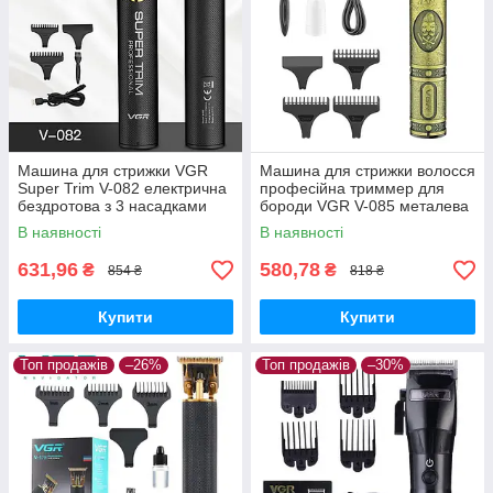
Машина для стрижки VGR
Машина для стрижки волосся
Super Trim V-082 електрична
професійна триммер для
бездротова з 3 насадками
бороди VGR V-085 металева
Чорна
Gold
В наявності
В наявності
631,96
580,78
₴
₴
854 ₴
818 ₴
Купити
Купити
Топ продажів
–26%
Топ продажів
–30%