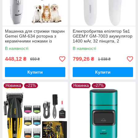
Машинка для стрижки тварин
Електробритва епілятор 5в1
Gemei GM-634 роторна з
GEEMY GM-7003 акумулятор
керамічними ножами із
1400 мАг, 32 пінцета, 2
зарядкою від USB
швидкості, 5 насадок
В наявності
В наявності
448,12
799,26
₴
₴
659 ₴
1 038 ₴
Купити
Купити
Новинка
–21%
Новинка
–27%