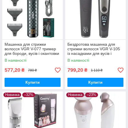
Машинка для стрижки
Бездротова машинка для
волосся VGR V-077 тример
стрижки волосся VGR V-105
для бороди, вусів і окантовки
із насадками для вусів і
бороди
В наявності
В наявності
577,20
799,20
₴
₴
780 ₴
1 110 ₴
Купити
Купити
Новинка
–32%
Новинка
–23%