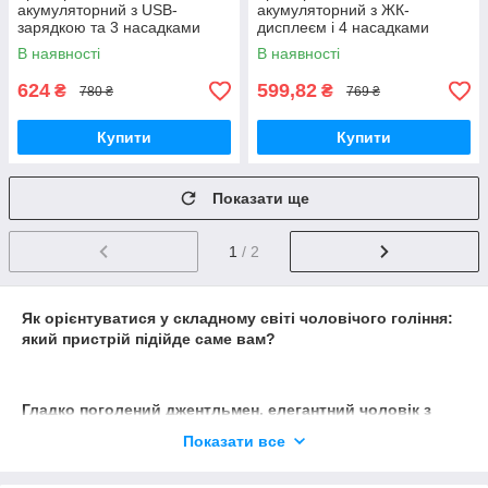
акумуляторний з USB-
акумуляторний з ЖК-
зарядкою та 3 насадками
дисплеєм і 4 насадками
В наявності
В наявності
624
599,82
₴
₴
780 ₴
769 ₴
Купити
Купити
Показати ще
1
/ 2
Як орієнтуватися у складному світі чоловічого гоління:
який пристрій підійде саме вам?
Гладко поголений джентльмен, елегантний чоловік з
акуратними вусами або сучасний молодик, який любить
Показати все
доглядати за своєю ідеально підстриженою бородою –
ви можете бути ким завгодно. Однак
бритву
або
тример