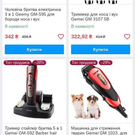
Чоловіча бритва електрична
3 в 1 Geemy GM-595 для
Триммер для носа і вух
бороди носа і вух
Gemei GM 3107 5B
В наявності
В наявності
342
322,92
₴
₴
456 ₴
414 ₴
Купити
Купити
Топ продажів
–28%
Топ продажів
–29%
Тример стайлер бритва 5 в 1
Машинка для стриження
Gemei GM-592 Barber hair
тварин Gemei GM 1023, для