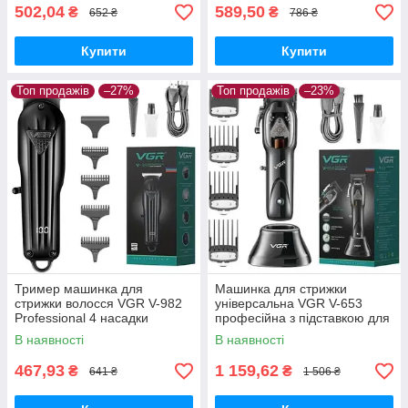
502,04
589,50
₴
₴
652 ₴
786 ₴
Купити
Купити
Топ продажів
–27%
Топ продажів
–23%
Тример машинка для
Машинка для стрижки
стрижки волосся VGR V-982
універсальна VGR V-653
Professional 4 насадки
професійна з підставкою для
зарядки
В наявності
В наявності
467,93
1 159,62
₴
₴
641 ₴
1 506 ₴