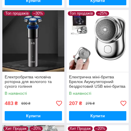
Купити
Купити
Топ продажів
–30%
Топ продажів
–25%
Електробритва чоловіча
Електрична міні-бритва
роторна для вологого та
Брелок Акумуляторний
сухого гоління
бездротовий USB міні-бритва
водонепроникна VGR V-325
чорний
В наявності
В наявності
483
207
₴
₴
690 ₴
276 ₴
Купити
Купити
Хит Продаж
–20%
Хит Продаж
–20%