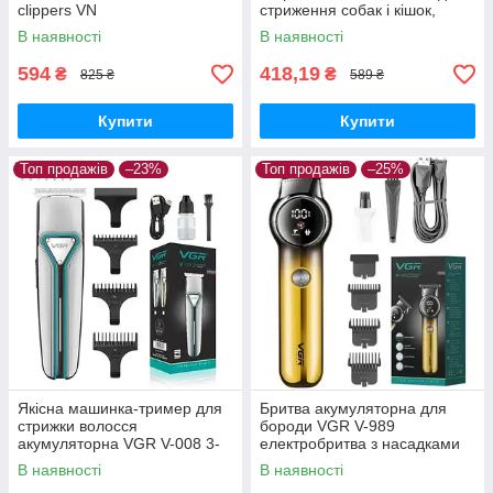
clippers VN
стриження собак і кішок,
Териммер для тварин
В наявності
В наявності
594
418,19
₴
₴
825 ₴
589 ₴
Купити
Купити
Топ продажів
–23%
Топ продажів
–25%
Якісна машинка-тример для
Бритва акумуляторна для
стрижки волосся
бороди VGR V-989
акумуляторна VGR V-008 3-
електробритва з насадками
разові насадки
для бороди
В наявності
В наявності