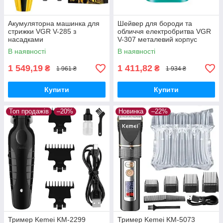
Акумуляторна машинка для
Шейвер для бороди та
стрижки VGR V-285 з
обличчя електробритва VGR
насадками
V-307 металевий корпус
В наявності
В наявності
1 549,19
1 411,82
₴
₴
1 961 ₴
1 934 ₴
Купити
Купити
Топ продажів
–20%
Новинка
–22%
Тример Kemei KM-2299
Тример Kemei KM-5073