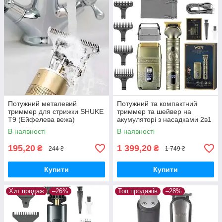
Потужний металевий
Потужний та компактний
триммер для стрижки SHUKE
триммер та шейвер на
T9 (Ейфелева вежа)
акумуляторі з насадками 2в1
Машинка для стрижки
VGR-649 | Електробритва
В наявності
В наявності
чоловіча
195,20
1 399,20
₴
₴
244 ₴
1 749 ₴
Купити
Купити
Хит продаж
–26%
Топ продажів
–28%