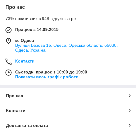
для бороди
слід обирати, враховуючи не тільки свої
Про нас
потреби, але і тип вашої шкіри і бороди. Які типи бритв
існують? І в яких випадках і для кого вони підходять?
73% позитивних з 948 відгуків за рік
Ми проведемо вас у світ чоловічого гоління.
Працює з 14.09.2015
Бритви для гладкого гоління
м. Одеса
Вулиця Базова 16, Одеса, Одеська область, 65038,
Одеса, Україна
Прихильникам гладко поголеного обличчя варто обирати між
Контакти
електричними роторними та сітковими бритвами.
Сьогодні працює з 10:00 до 19:00
Показати весь графік роботи
Якісна роторна впорається з усім
Про нас
Контакти
Для того, щоб електробритва могла поголити навіть
неслухняне та жорстке волосся, що росте у різні боки, її
Доставка та оплата
оснащено одразу кількома бритвеними голівками, які
рухаються незалежно один від одного. Їх, як правило, три і