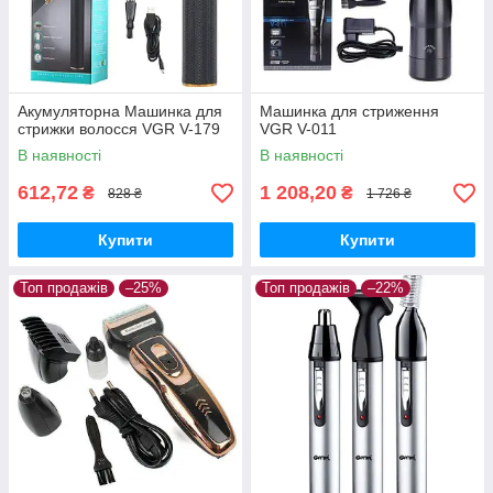
Акумуляторна Машинка для
Машинка для стриження
стрижки волосся VGR V-179
VGR V-011
В наявності
В наявності
612,72
1 208,20
₴
₴
828 ₴
1 726 ₴
Купити
Купити
Топ продажів
–25%
Топ продажів
–22%