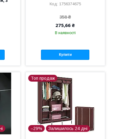
й, з
1756374675
358 ₴
275,66 ₴
В наявності
Купити
Топ продаж
ні
–29%
Залишилось 24 дні