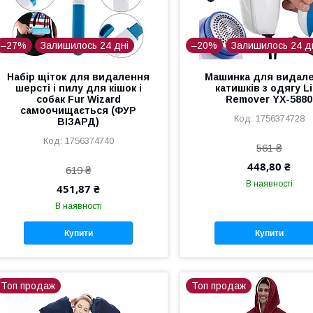
–27%
Залишилось 24 дні
–20%
Залишилось 24 д
Набір щіток для видалення
Машинка для видал
шерсті і пилу для кішок і
катишків з одягу Li
собак Fur Wizard
Remover YX-5880
самоочищається (ФУР
1756374728
ВІЗАРД)
1756374740
561 ₴
448,80 ₴
619 ₴
В наявності
451,87 ₴
В наявності
Купити
Купити
Топ продаж
Топ продаж