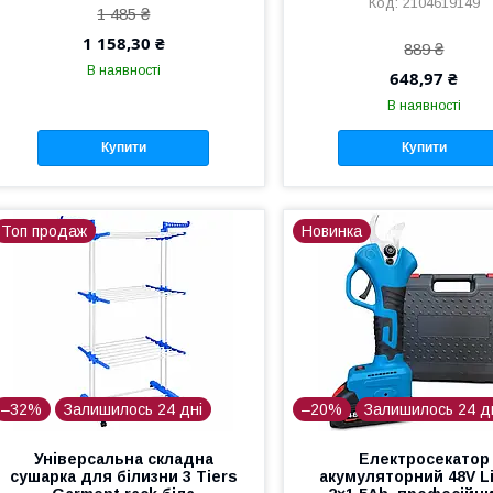
2104619149
1 485 ₴
1 158,30 ₴
889 ₴
В наявності
648,97 ₴
В наявності
Купити
Купити
Топ продаж
Новинка
–32%
Залишилось 24 дні
–20%
Залишилось 24 д
Універсальна складна
Електросекатор
сушарка для білизни 3 Tiers
акумуляторний 48V Li