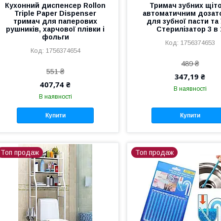
Кухонний диспенсер Rollon
Тримач зубних щіто
Triple Paper Dispenser
автоматичним дозат
тримач для паперових
для зубної пасти та
рушників, харчової плівки і
Стерилізатор 3 в 
фольги
1756374653
1756374654
489 ₴
551 ₴
347,19 ₴
407,74 ₴
В наявності
В наявності
Купити
Купити
Топ продаж
Топ продаж