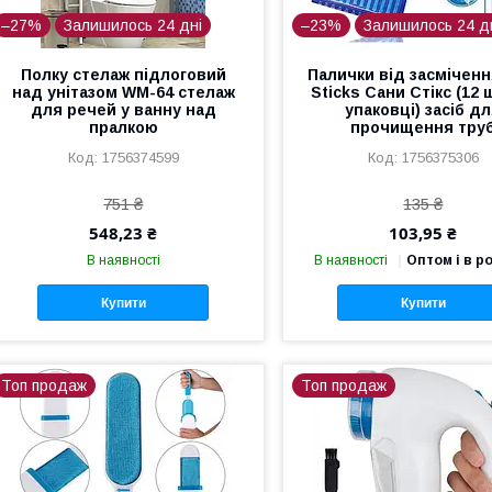
–27%
Залишилось 24 дні
–23%
Залишилось 24 д
Полку стелаж підлоговий
Палички від засміченн
над унітазом WM-64 стелаж
Sticks Сани Стікс (12 
для речей у ванну над
упаковці) засіб д
пралкою
прочищення тру
1756374599
1756375306
751 ₴
135 ₴
548,23 ₴
103,95 ₴
В наявності
В наявності
Оптом і в р
Купити
Купити
Топ продаж
Топ продаж