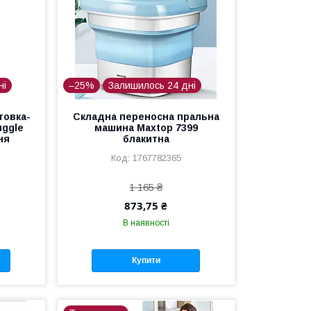
ні
–25%
Залишилось 24 дні
товка-
Складна переносна пральна
uggle
машина Maxtop 7399
ня
блакитна
1767782365
1 165 ₴
873,75 ₴
В наявності
Купити