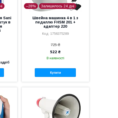
ні
–28%
Залишилось 24 дні
я Sani
Швейна машинка 4 в 1 з
штук в
педаллю FHSM 201 +
ля
адаптер 220
б
1756375289
725 ₴
522 ₴
В наявності
оздріб
Купити