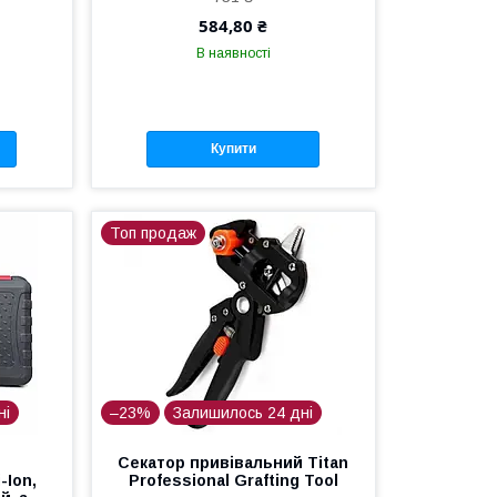
584,80 ₴
В наявності
Купити
Топ продаж
ні
–23%
Залишилось 24 дні
Секатор привівальний Titan
-Ion,
Professional Grafting Tool