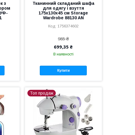
к з
Тканинний складаний шафа
ором
для одягу і взуття
 УФ-
175х130х45 см Storage
1
Wardrobe 88130 AN
1756374602
985 ₴
699,35 ₴
В наявності
Купити
Топ продаж