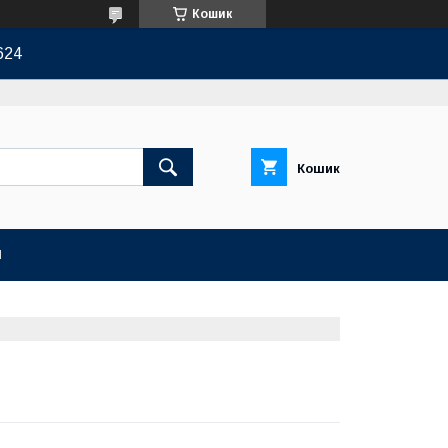
Кошик
624
Кошик
И