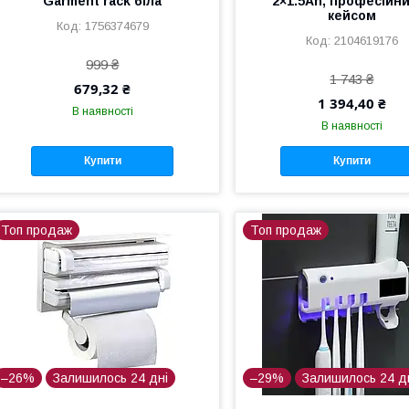
Garment rack біла
2×1.5Ah, професійни
кейсом
1756374679
2104619176
999 ₴
1 743 ₴
679,32 ₴
1 394,40 ₴
В наявності
В наявності
Купити
Купити
Топ продаж
Топ продаж
–26%
Залишилось 24 дні
–29%
Залишилось 24 д