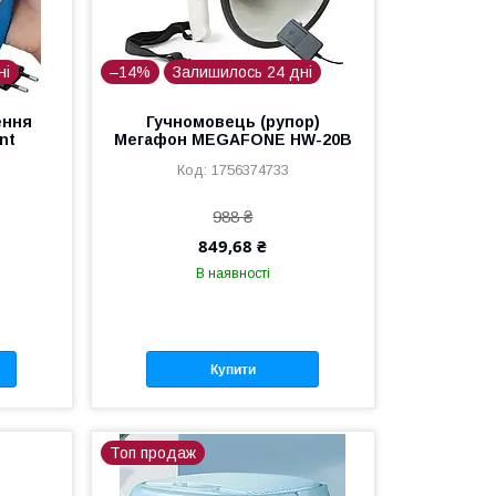
ні
–14%
Залишилось 24 дні
ення
Гучномовець (рупор)
nt
Мегафон MEGAFONE HW-20B
1756374733
988 ₴
849,68 ₴
В наявності
Купити
Топ продаж