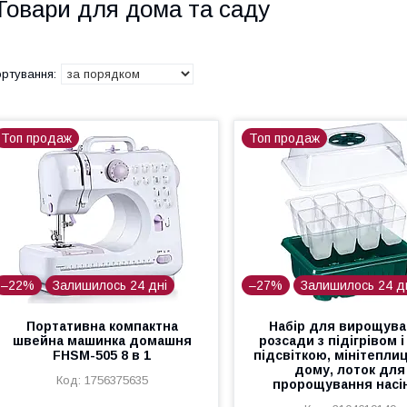
Товари для дома та саду
Топ продаж
Топ продаж
–22%
Залишилось 24 дні
–27%
Залишилось 24 д
Портативна компактна
Набір для вирощув
швейна машинка домашня
розсади з підігрівом 
FHSM-505 8 в 1
підсвіткою, мінітепли
дому, лоток для
1756375635
пророщування насі