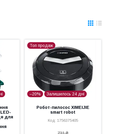
Топ продаж
ні
–20%
Залишилось 24 дні
ання
Робот-пилосос XIMEIJIE
і LED-
smart robot
ця для
1756375405
ння
731 ₴