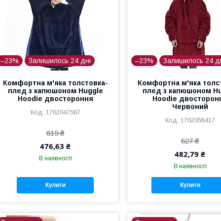
–23%
Залишилось 24 дні
–23%
Залишилось 24 д
Комфортна м'яка толстовка-
Комфортна м'яка толс
плед з капюшоном Huggle
плед з капюшоном H
Hoodie двостороння
Hoodie двосторон
Червоний
1762047567
1762056417
619 ₴
627 ₴
476,63 ₴
482,79 ₴
В наявності
В наявності
Купити
Купити