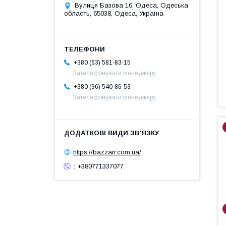
Вулиця Базова 16, Одеса, Одеська
область, 65038, Одеса, Україна
+380 (63) 581-83-15
Зателефонувати менеджеру
+380 (96) 540-86-53
Зателефонувати менеджеру
https://bazzarr.com.ua/
: +380771337077