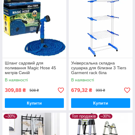
Шланг садовий для
Універсальна складна
поливання Magic Hose 45
сушарка для білизни 3 Tiers
метрів Синій
Garment rack біла
В наявності
В наявності
309,88
679,32
₴
₴
508 ₴
999 ₴
Купити
Купити
–30%
Топ продажів
–30%