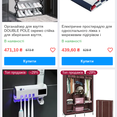
Органайзер для взуття
Електричне простирадло для
DOUBLE POLE окремо стійка
односпального ліжка з
для зберігання взуття,
мережевим підігрівом і
високий органайзер
регульованою
В наявності
В наявності
температурою, 150×70 см
471,10
439,60
₴
₴
673 ₴
628 ₴
Купити
Купити
Топ продажів
–29%
Топ продажів
–29%