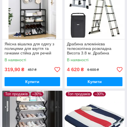
Якісна вішалка для одягу з
Драбина алюмінієва
полицями для взуття та
телескопічна розкладна
гачками стійка для речей
Висота 3.8 м. Драбина
стелаж Чорна
трансформер + сумка
В наявності
В наявності
319,90
4 620
₴
₴
457 ₴
6 600 ₴
Купити
Купити
Топ продажів
–30%
Топ продажів
–30%