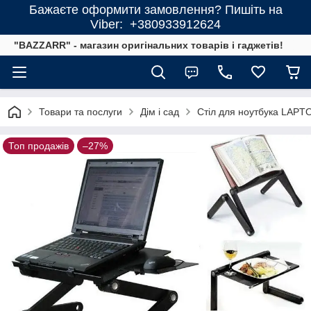
Бажаєте оформити замовлення? Пишіть на
Viber: +380933912624
"BAZZARR" - магазин оригінальних товарів і гаджетів!
Товари та послуги
Дім і сад
Стіл для ноутбука LAPT
Топ продажів
–27%