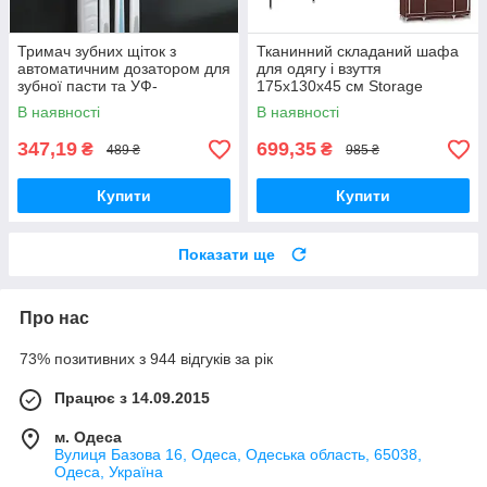
Тримач зубних щіток з
Тканинний складаний шафа
автоматичним дозатором для
для одягу і взуття
зубної пасти та УФ-
175х130х45 см Storage
Стерилізатор 3 в 1
Wardrobe 88130 AN
В наявності
В наявності
347,19
699,35
₴
₴
489 ₴
985 ₴
Купити
Купити
Показати ще
Про нас
73% позитивних з 944 відгуків за рік
Працює з 14.09.2015
м. Одеса
Вулиця Базова 16, Одеса, Одеська область, 65038,
Одеса, Україна