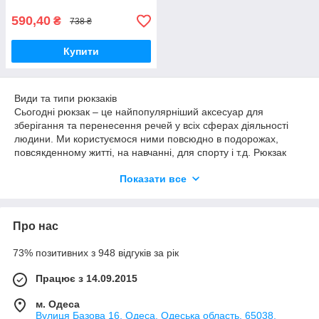
590,40
₴
738 ₴
Купити
Види та типи рюкзаків
Сьогодні рюкзак – це найпопулярніший аксесуар для
зберігання та перенесення речей у всіх сферах діяльності
людини. Ми користуємося ними повсюдно в подорожах,
повсякденному житті, на навчанні, для спорту і т.д. Рюкзак
навіть може виконувати роль не тільки практичного
Показати все
доповнення, а й модного аксесуара.
У нашій статті ми зібрали для вас інформацію про
особливості та відмінності між різними типами рюкзаків та
Про нас
підготували найдокладніший і детальніший гід за формами,
назвами та видами для дорослих та дітей.
73% позитивних з 948 відгуків за рік
Види рюкзаків для походів, подорожей та інших активностей
Похідні рюкзаки бувають трьох базових видів: безрамні, із
Працює з 14.09.2015
внутрішнім каркасом та із зовнішнім каркасом. Нижче
розглянемо кожен тип окремо.
м. Одеса
Вулиця Базова 16, Одеса, Одеська область, 65038,
Безрамні рюкзаки