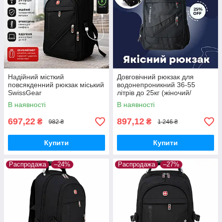
Надійний місткий
Довговічний рюкзак для
повсякденний рюкзак міський
водонепроникний 36-55
SwissGear
літрів до 25кг (жіночий/
чоловічий)
В наявності
В наявності
697,22
897,12
₴
₴
982 ₴
1 246 ₴
Купити
Купити
Распродажа
–24%
Распродажа
–27%