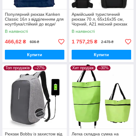
Популярний рюкзак Kanken
Армійський туристичний
Classic 16л з відділенням для
рюкзак 70 л, 65х16х35 см,
ноутбука/стійкий до води/
Чорний, A21 якісний рюкзак
бруду Синій
для військових
В наявності
В наявності
466,62
1 757,25
₴
₴
606 ₴
2 475 ₴
Купити
Купити
Топ продажів
–27%
Хит продаж
–30%
Рюкзак Bobby із захистом від
Легка складна сумка на