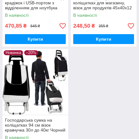
крадіжок і USB-портом з
коліщатках для магазину,
відділенням для ноутбука
візок для продуктів 45х40х12
15,6" та особистих речей
см, Зелена
В наявності
В наявності
Сірий
470,85
248,50
₴
₴
645 ₴
355 ₴
Купити
Купити
Новинка
–20%
Господарська сумка на
коліщатках 94 см візок
кравчучка 30л до 40кг Чорний
В наявності