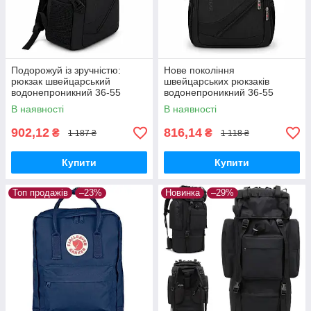
Подорожуй із зручністю:
Нове покоління
рюкзак швейцарський
швейцарських рюкзаків
водонепроникний 36-55
водонепроникний 36-55
літрів до 25кг (жіночий/
літрів до 25кг (жіночий/
В наявності
В наявності
чоловічий)
чоловічий)
902,12
816,14
₴
₴
1 187 ₴
1 118 ₴
Купити
Купити
Топ продажів
–23%
Новинка
–29%