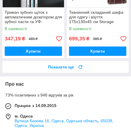
Тримач зубних щіток з
Тканинний складаний шафа
автоматичним дозатором для
для одягу і взуття
зубної пасти та УФ-
175х130х45 см Storage
Стерилізатор 3 в 1
Wardrobe 88130 AN
В наявності
В наявності
347,19
699,35
₴
₴
489 ₴
985 ₴
Купити
Купити
Показати ще
Про нас
73% позитивних з 948 відгуків за рік
Працює з 14.09.2015
м. Одеса
Вулиця Базова 16, Одеса, Одеська область, 65038,
Одеса, Україна