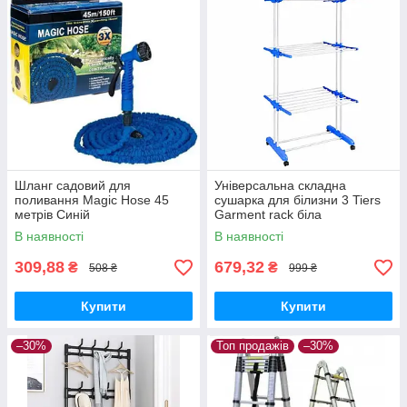
Шланг садовий для
Універсальна складна
поливання Magic Hose 45
сушарка для білизни 3 Tiers
метрів Синій
Garment rack біла
В наявності
В наявності
309,88
679,32
₴
₴
508 ₴
999 ₴
Купити
Купити
–30%
Топ продажів
–30%