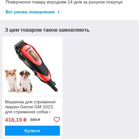
Повернення товару впродовж 14 днів за рахунок покупця
Всі умови повернення
З цим товаром також замовляють
Машинка для стриження
тварин Gemei GM 1023,
для стриження собак і
кішок, Териммер для
418,19
₴
589 ₴
тварин
Купити