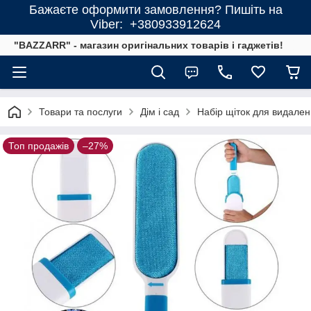
Бажаєте оформити замовлення? Пишіть на
Viber: +380933912624
"BAZZARR" - магазин оригінальних товарів і гаджетів!
Товари та послуги
Дім і сад
Набір щіток для видален
Топ продажів
–27%