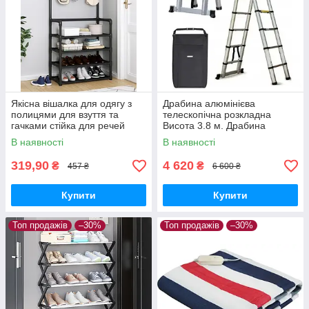
Якісна вішалка для одягу з
Драбина алюмінієва
полицями для взуття та
телескопічна розкладна
гачками стійка для речей
Висота 3.8 м. Драбина
стелаж Чорна
трансформер + сумка
В наявності
В наявності
319,90
4 620
₴
₴
457 ₴
6 600 ₴
Купити
Купити
Топ продажів
–30%
Топ продажів
–30%