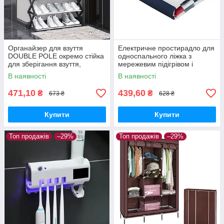
Органайзер для взуття
Електричне простирадло для
DOUBLE POLE окремо стійка
односпального ліжка з
для зберігання взуття,
мережевим підігрівом і
високий органайзер
регульованою
В наявності
В наявності
температурою, 150×70 см
471,10
439,60
₴
₴
673 ₴
628 ₴
Купити
Купити
Топ продажів
–29%
Топ продажів
–29%