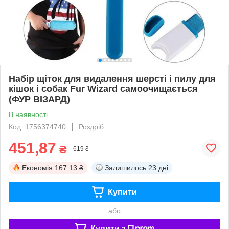
Набір щіток для видалення шерсті і пилу для
кішок і собак Fur Wizard самоочищається
(ФУР ВІЗАРД)
В наявності
Код: 1756374740
Роздріб
451,87
₴
619 ₴
Економія
167.13 ₴
Залишилось
23 дні
Купити
або
Купити з