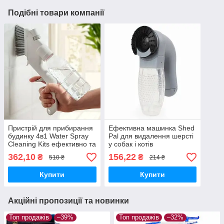
Подібні товари компанії
Пристрій для прибирання
Ефективна машинка Shed
будинку 4в1 Water Spray
Pal для видалення шерсті
Cleaning Kits ефективно та
у собак і котів
ретельно прибирає пил
362,10
156,22
₴
₴
510 ₴
214 ₴
Купити
Купити
Акційні пропозиції та новинки
Топ продажів
–39%
Топ продажів
–32%