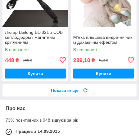
Ліхтар Bailong BL-821 з COB
світлодіодом і магнітним
М'яка плюшева видра-нічник
кріпленням
із дихаючим ефектом
В наявності
В наявності
448
289,10
₴
₴
640 ₴
413 ₴
Купити
Купити
Показати ще
Про нас
73% позитивних з 948 відгуків за рік
Працює з 14.09.2015