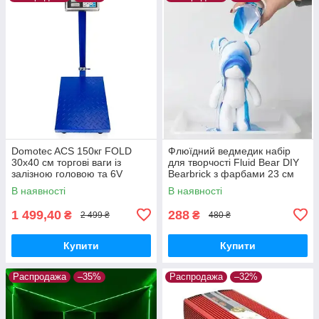
Domotec ACS 150кг FOLD
Флюїдний ведмедик набір
30x40 см торгові ваги із
для творчості Fluid Bear DIY
залізною головою та 6V
Bearbrick з фарбами 23 см
живленням
В наявності
В наявності
1 499,40
288
₴
₴
2 499 ₴
480 ₴
Купити
Купити
Распродажа
–35%
Распродажа
–32%