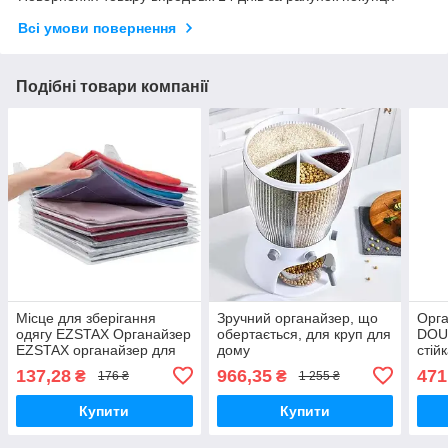
Всі умови повернення
Подібні товари компанії
Місце для зберігання
Зручний органайзер, що
Орга
одягу EZSTAX Органайзер
обертається, для круп для
DOU
EZSTAX органайзер для
дому
стій
одягу в шафу
взут
137,28
966,35
471
₴
₴
176 ₴
1 255 ₴
орга
Купити
Купити