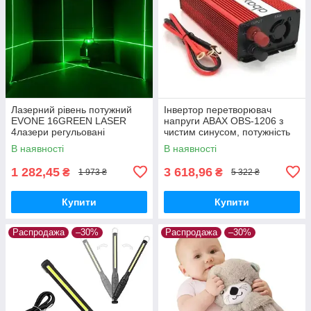
Лазерний рівень потужний
Інвертор перетворювач
EVONE 16GREEN LASER
напруги ABAX OBS-1206 з
4лазери регульовані
чистим синусом, потужність
1200W
В наявності
В наявності
1 282,45
3 618,96
₴
₴
1 973 ₴
5 322 ₴
Купити
Купити
Распродажа
–30%
Распродажа
–30%