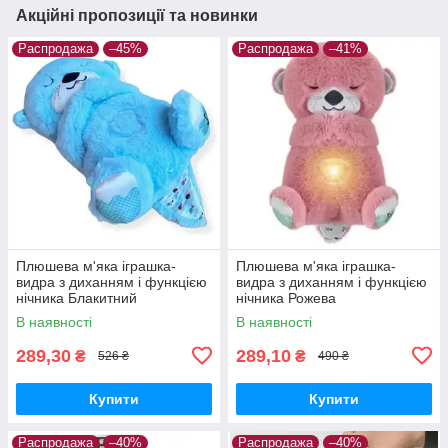
Акційні пропозиції та новинки
Распродажа
–45%
Распродажа
–41%
Плюшева м'яка іграшка-
Плюшева м'яка іграшка-
видра з диханням і функцією
видра з диханням і функцією
нічника Блакитний
нічника Рожева
В наявності
В наявності
289,30
289,10
₴
₴
526 ₴
490 ₴
Купити
Купити
Распродажа
–40%
Распродажа
–40%