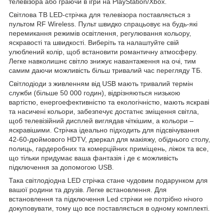
телевізора або граючи в ігри на PlayStation/Xbox.
Світлова ТВ LED-стрічка для телевізора поставляється з
пультом RF Wireless. Пульт швидко спрацьовує на будь-які
перемикання режимів освітлення, регулювання кольору,
яскравості та швидкості. Виберіть та налаштуйте свій
улюблений колір, щоб встановити романтичну атмосферу.
Легке навколишнє світло знижує навантаження на очі, тим
самим даючи можливість більш тривалий час перегляду ТБ.
Світлодіоди з живленням від USB мають тривалий термін
служби (більше 50 000 годин), відрізняються низькою
вартістю, енергоефективністю та екологічністю, мають яскраві
та насичені кольори, забезпечує достатнє зміщення світла,
щоб телевізійний дисплей виглядав чіткішим, а кольори –
яскравішими. Стрічка ідеально підходить для підсвічування
42-60-дюймового HDTV, дзеркал для макіяжу, обіднього столу,
полиць, гардеробних та комерційних приміщень, ліжок та все,
що тільки придумає ваша фантазія і де є можливість
підключення за допомогою USB.
Така світлодіодна LED стрічка стане чудовим подарунком для
вашої родини та друзів. Легке встановлення. Для
встановлення та підключення Led стрічки не потрібно нічого
докуповувати, тому що все поставляється в одному комплекті.