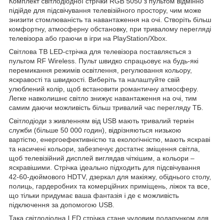
Комплект світлодіодної стрічки RGB 5050 з пультом відмінно
підійде для підсвічування телевізійного простору, чим може
знизити стомлюваність та навантаження на очі. Створіть більш
комфортну, атмосферну обстановку, при тривалому перегляді
телевізора або граючи в ігри на PlayStation/Xbox.
Світлова ТВ LED-стрічка для телевізора поставляється з
пультом RF Wireless. Пульт швидко спрацьовує на будь-які
перемикання режимів освітлення, регулювання кольору,
яскравості та швидкості. Виберіть та налаштуйте свій
улюблений колір, щоб встановити романтичну атмосферу.
Легке навколишнє світло знижує навантаження на очі, тим
самим даючи можливість більш тривалий час перегляду ТБ.
Світлодіоди з живленням від USB мають тривалий термін
служби (більше 50 000 годин), відрізняються низькою
вартістю, енергоефективністю та екологічністю, мають яскраві
та насичені кольори, забезпечує достатнє зміщення світла,
щоб телевізійний дисплей виглядав чіткішим, а кольори –
яскравішими. Стрічка ідеально підходить для підсвічування
42-60-дюймового HDTV, дзеркал для макіяжу, обіднього столу,
полиць, гардеробних та комерційних приміщень, ліжок та все,
що тільки придумає ваша фантазія і де є можливість
підключення за допомогою USB.
Така світлодіодна LED стрічка стане чудовим подарунком для