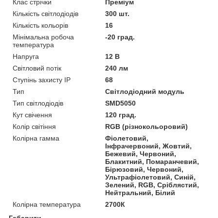
Клас стрічки
Преміум
Кількість світлодіодів
300 шт.
Кількість кольорів
16
Мінімальна робоча
-20 град.
температура
Напруга
12 В
Світловий потік
240 лм
Ступінь захисту IP
68
Тип
Світлодіодний модуль
Тип світлодіодів
SMD5050
Кут свічення
120 град.
Колір світіння
RGB (різнокольоровий)
Колірна гамма
Фіолетовий,
Інфрачервоний, Жовтий,
Бежевий, Червоний,
Блакитний, Помаранчевий,
Бірюзовий, Червоний,
Ультрафіолетовий, Синій,
Зелений, RGB, Сріблястий,
Нейтральний, Білий
Колірна температура
2700К
Габарити