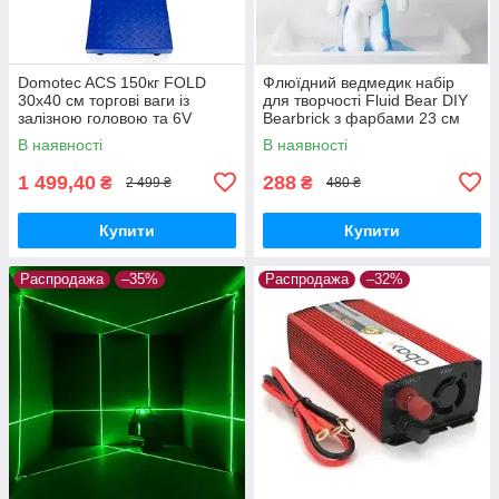
Domotec ACS 150кг FOLD
Флюїдний ведмедик набір
30x40 см торгові ваги із
для творчості Fluid Bear DIY
залізною головою та 6V
Bearbrick з фарбами 23 см
живленням
В наявності
В наявності
1 499,40
288
₴
₴
2 499 ₴
480 ₴
Купити
Купити
Распродажа
–35%
Распродажа
–32%