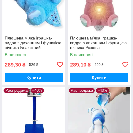
Плюшева м'яка іграшка-
Плюшева м'яка іграшка-
видра з диханням і функцією
видра з диханням і функцією
нічника Блакитний
нічника Рожева
В наявності
В наявності
289,30
289,10
₴
₴
526 ₴
490 ₴
Купити
Купити
Распродажа
–40%
Распродажа
–40%