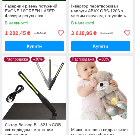
Лазерний рівень потужний
Інвертор перетворювач
EVONE 16GREEN LASER
напруги ABAX OBS-1206 з
4лазери регульовані
чистим синусом, потужність
1200W
В наявності
В наявності
1 282,45
3 618,96
₴
₴
1 973 ₴
5 322 ₴
Купити
Купити
Распродажа
–30%
Распродажа
–30%
Ліхтар Bailong BL-821 з COB
світлодіодом і магнітним
М'яка плюшева видра-нічник
кріпленням
із дихаючим ефектом