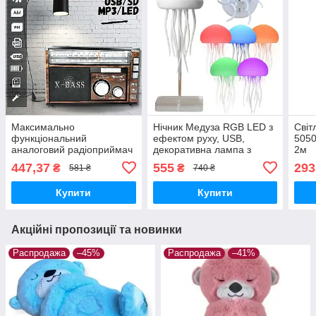
Максимально
Нічник Медуза RGB LED з
Світ
функціональний
ефектом руху, USB,
5050
аналоговий радіоприймач
декоративна лампа з
2м
на акумуляторі Golon RX-
плавною зміною кольорів
447,37
555
293
₴
₴
581 ₴
740 ₴
381/2 USB/SD з LED
ліхтарем Коричневий
Купити
Купити
Акційні пропозиції та новинки
Распродажа
–45%
Распродажа
–41%