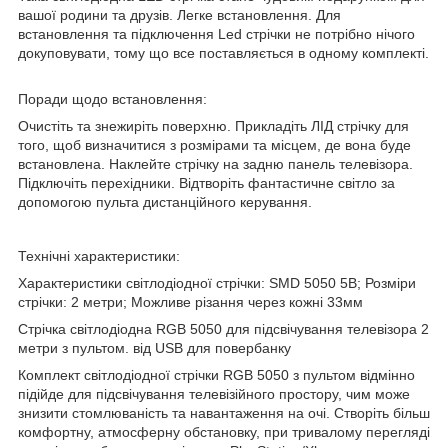
вашої родини та друзів. Легке встановлення. Для
встановлення та підключення Led стрічки не потрібно нічого
докуповувати, тому що все поставляється в одному комплекті.
Поради щодо встановлення:
Очистіть та знежиріть поверхню. Прикладіть ЛІД стрічку для
того, щоб визначитися з розмірами та місцем, де вона буде
встановлена. Наклейте стрічку на задню панель телевізора.
Підключіть перехідники. Відтворіть фантастичне світло за
допомогою пульта дистанційного керування.
Технічні характеристики:
Характеристики світлодіодної стрічки: SMD 5050 5В; Розміри
стрічки: 2 метри; Можливе різання через кожні 33мм
Стрічка світлодіодна RGB 5050 для підсвічування телевізора 2
метри з пультом. від USB для повербанку
Комплект світлодіодної стрічки RGB 5050 з пультом відмінно
підійде для підсвічування телевізійного простору, чим може
знизити стомлюваність та навантаження на очі. Створіть більш
комфортну, атмосферну обстановку, при тривалому перегляді