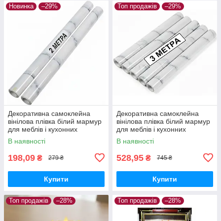
Новинка
–29%
Топ продажів
–29%
Декоративна самоклейна
Декоративна самоклейна
вінілова плівка білий мармур
вінілова плівка білий мармур
для меблів і кухонних
для меблів і кухонних
поверхонь, 2 м × 60 см, 2 шт.
поверхонь, 3 м × 60 см, 5 шт.
В наявності
В наявності
198,09
528,95
₴
₴
279 ₴
745 ₴
Купити
Купити
Топ продажів
–28%
Топ продажів
–28%