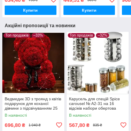
₴
₴
793 ₴
569 ₴
таймером
Купити
Купити
Акційні пропозиції та новинки
Топ продажів
–33%
Топ продажів
–32%
Ведмедик 3D з троянд з квітів
Карусель для спецій Spice
подарунок для коханої
carousel № A2-31 на 16
дівчини з підсвічуванням 25
відсіків набори обертова
см
підставка
В наявності
В наявності
696,80
567,80
₴
₴
1 040 ₴
835 ₴