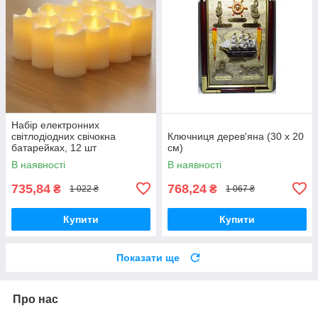
Набір електронних
світлодіодних свічокна
Ключниця дерев'яна (30 х 20
батарейках, 12 шт
см)
В наявності
В наявності
735,84
768,24
₴
₴
1 022 ₴
1 067 ₴
Купити
Купити
Показати ще
Про нас