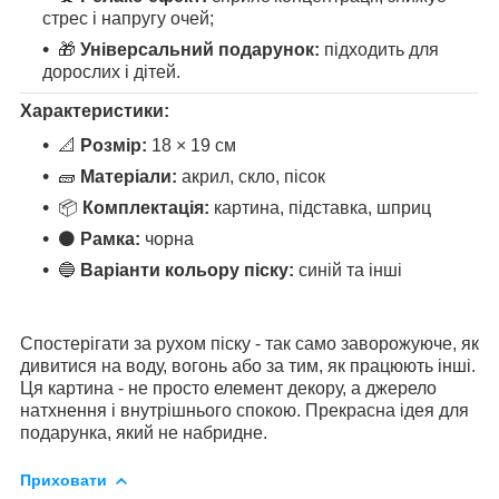
стрес і напругу очей;
🎁
Універсальний подарунок:
підходить для
дорослих і дітей.
Характеристики:
📐
Розмір:
18 × 19 см
🧱
Матеріали:
акрил, скло, пісок
📦
Комплектація:
картина, підставка, шприц
⚫
Рамка:
чорна
🔵
Варіанти кольору піску:
синій та інші
Спостерігати за рухом піску - так само заворожуюче, як
дивитися на воду, вогонь або за тим, як працюють інші.
Ця картина - не просто елемент декору, а джерело
натхнення і внутрішнього спокою. Прекрасна ідея для
подарунка, який не набридне.
Приховати