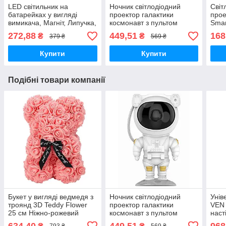
LED світильник на
Ночник світлодіодний
Світ
батарейках у вигляді
проектор галактики
прое
вимикача, Магніт, Липучка,
космонавт з пультом
Smar
4хAAA BauTech KL305-
дистанційного керування і
272,88
449,51
168
₴
₴
379 ₴
569 ₴
COB
таймером
Купити
Купити
Подібні товари компанії
Букет у вигляді ведмедя з
Ночник світлодіодний
Унів
троянд 3D Teddy Flower
проектор галактики
VEN 
25 см Ніжно-рожевий
космонавт з пультом
наст
дистанційного керування і
50 с
634,40
449,51
968