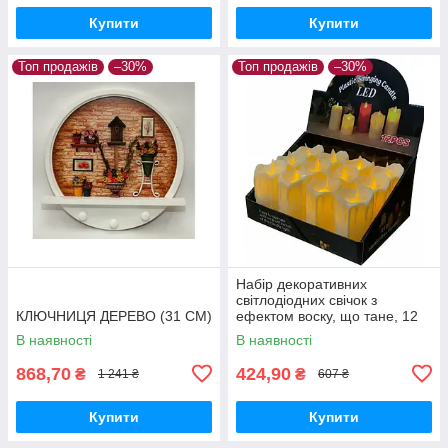
Купити
Купити
Топ продажів
–30%
Топ продажів
–30%
Набір декоративних
світлодіодних свічок з
КЛЮЧНИЦЯ ДЕРЕВО (31 СМ)
ефектом воску, що тане, 12
шт., живлення від батарейок
В наявності
В наявності
868,70
424,90
₴
₴
1 241 ₴
607 ₴
Купити
Купити