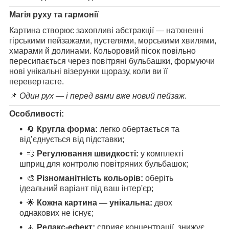
Магія руху та гармонії
Картина створює захопливі абстракції — натхненні
гірськими пейзажами, пустелями, морськими хвилями,
хмарами й долинами. Кольоровий пісок повільно
пересипається через повітряні бульбашки, формуючи
нові унікальні візерунки щоразу, коли ви її
перевертаєте.
📌
Один рух — і перед вами вже новий пейзаж.
Особливості:
🔄
Кругла форма:
легко обертається та
від’єднується від підставки;
💨
Регулювання швидкості:
у комплекті
шприц для контролю повітряних бульбашок;
🎨
Різноманітність кольорів:
оберіть
ідеальний варіант під ваш інтер'єр;
🌟
Кожна картина — унікальна:
двох
однакових не існує;
🧘
Релакс-ефект:
сприяє концентрації, знижує