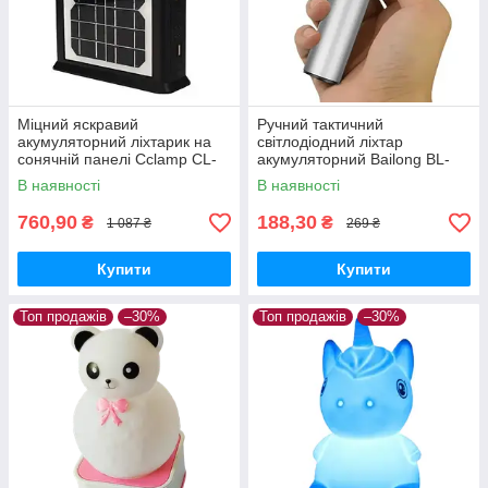
Міцний яскравий
Ручний тактичний
акумуляторний ліхтарик на
світлодіодний ліхтар
сонячній панелі Cclamp CL-
акумуляторний Bailong BL-
12 Power bank 2 лампочки з
K31 USB CHARGE+ ZOOM
В наявності
В наявності
повербанком
760,90
188,30
₴
₴
1 087 ₴
269 ₴
Купити
Купити
Топ продажів
–30%
Топ продажів
–30%