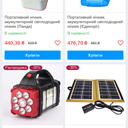
Портативний нічник,
Портативний нічник,
акумуляторний світлодіодний
акумуляторний світлодіодний
нічник (Панда)
нічник (Єдиноріг)
В наявності
В наявності
440,30
476,70
₴
₴
629 ₴
681 ₴
Купити
Купити
Распродажа
–30%
–30%