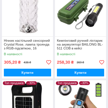
Нічник настільний сенсорний
Кемпінговий ручний ліхтарик
Crystal Rose, лампа троянда
на акумуляторі BAILONG BL-
з RGB-підсвіткою, 16
511 COB в кейсі
кольорів, акумуляторна з
В наявності
В наявності
пультом ДК
305,20
258,30
₴
₴
436 ₴
369 ₴
Купити
Купити
Топ продажів
–30%
Топ продажів
–30%