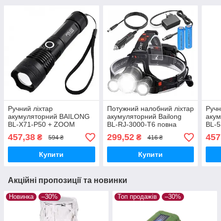
Ручний ліхтар
Потужний налобний ліхтар
Ручн
акумуляторний BAILONG
акумуляторний Bailong
аку
BL-X71-P50 + ZOOM
BL-RJ-3000-T6 повна
BL-
комплектація 4 режими
457,38
299,52
457
₴
₴
594 ₴
416 ₴
Чорний
Купити
Купити
Акційні пропозиції та новинки
Новинка
–30%
Топ продажів
–30%