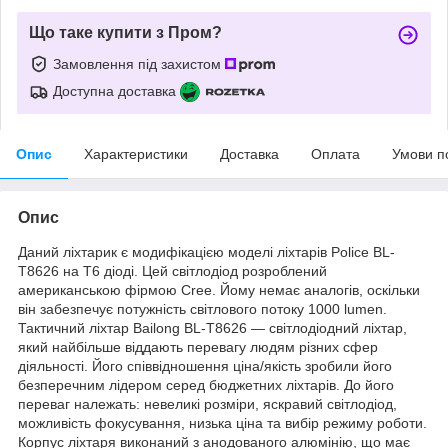
Що таке купити з Пром?
Замовлення під захистом
Доступна доставка
Опис
Характеристики
Доставка
Оплата
Умови п
Опис
Даний ліхтарик є модифікацією моделі ліхтарів Police BL-
T8626 на Т6 діоді. Цей світлодіод розроблений
американською фірмою Cree. Йому немає аналогів, оскільки
він забезпечує потужність світлового потоку 1000 lumen.
Тактичний ліхтар Bailong BL-T8626 — світлодіодний ліхтар,
який найбільше віддають перевагу людям різних сфер
діяльності. Його співвідношення ціна/якість зробили його
безперечним лідером серед бюджетних ліхтарів. До його
переваг належать: невеликі розміри, яскравий світлодіод,
можливість фокусування, низька ціна та вибір режиму роботи.
Корпус ліхтаря виконаний з анодованого алюмінію, що має