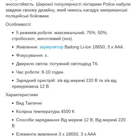
зносостійкість. Широкої популярності ліхтарики Police набули
завдяки своєму дизайну, який чимось нагадує американські
поліцейські бойовики.
Особливості:
5 режимів роботи: максимальний, 75%, 50%,
стробоскоп, миготливий (sos).
Живлення:
акумулятор
Bailong Li-ion 18650, 3 x ААА.
Фокусування: є.
Джерело світла: потужний світлодіод T6.
Час роботи: 8-10 годин.
Зарядний пристрій: з/в від мережі 220 В та з/в від
прикурювача 12 В.
Характеристики
Вид Тактичні
Колірна температура 4500 К
Способи заряджання Від мережі 12 В, Від мережі 220
В
Елементи живлення 3 x 18650, 3 x AAA