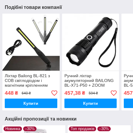
Подібні товари компанії
Ліхтар Bailong BL-821 з
Ручний ліхтар
Ручн
COB світлодіодом і
акумуляторний BAILONG
аку
магнітним кріпленням
BL-X71-P50 + ZOOM
BL-
448
457,38
457
₴
₴
640 ₴
594 ₴
Купити
Купити
Акційні пропозиції та новинки
Новинка
–30%
Топ продажів
–30%