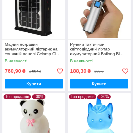
Міцний яскравий
Ручний тактичний
акумуляторний ліхтарик на
світлодіодний ліхтар
сонячній панелі Cclamp CL-
акумуляторний Bailong BL-
12 Power bank 2 лампочки з
K31 USB CHARGE+ ZOOM
В наявності
В наявності
повербанком
760,90
188,30
₴
₴
1 087 ₴
269 ₴
Купити
Купити
Топ продажів
–30%
Топ продажів
–30%