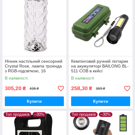
Нічник настільний сенсорний
Кемпінговий ручний ліхтарик
Crystal Rose, лампа троянда
на акумуляторі BAILONG BL-
з RGB-підсвіткою, 16
511 COB в кейсі
кольорів, акумуляторна з
В наявності
В наявності
пультом ДК
305,20
258,30
₴
₴
436 ₴
369 ₴
Купити
Купити
Топ продажів
–30%
Топ продажів
–30%