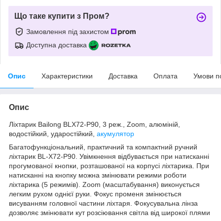
Що таке купити з Пром?
Замовлення під захистом
Доступна доставка
Опис
Характеристики
Доставка
Оплата
Умови п
Опис
Ліхтарик Bailong BLX72-P90, 3 реж., Zoom, алюміній,
водостійкий, ударостійкий,
акумулятор
Багатофункціональний, практичний та компактний ручний
ліхтарик BL-X72-P90. Увімкнення відбувається при натисканні
прогумованої кнопки, розташованої на корпусі ліхтарика. При
натисканні на кнопку можна змінювати режими роботи
ліхтарика (5 режимів). Zoom (масштабування) виконується
легким рухом однієї руки. Фокус променя змінюється
висуванням головної частини ліхтаря. Фокусувальна лінза
дозволяє змінювати кут розсіювання світла від широкої плями