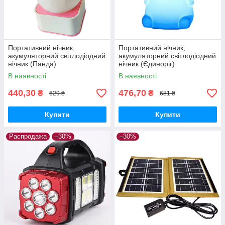
Портативний нічник,
Портативний нічник,
акумуляторний світлодіодний
акумуляторний світлодіодний
нічник (Панда)
нічник (Єдиноріг)
В наявності
В наявності
440,30
476,70
₴
₴
629 ₴
681 ₴
Купити
Купити
Распродажа
–30%
–30%