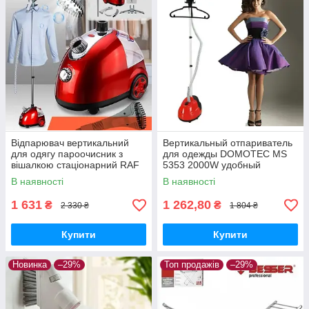
Відпарювач вертикальний
Вертикальный отпариватель
для одягу пароочисник з
для одежды DOMOTEC MS
вішалкою стаціонарний RAF
5353 2000W удобный
R 3039 Garment Steamer Pro
отпариватель
В наявності
В наявності
1 631
1 262,80
₴
₴
2 330 ₴
1 804 ₴
Купити
Купити
Новинка
–29%
Топ продажів
–29%