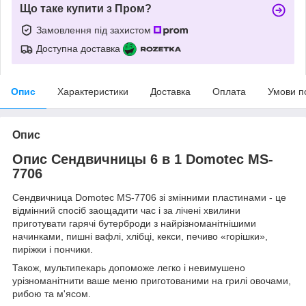
Що таке купити з Пром?
Замовлення під захистом
Доступна доставка
Опис
Характеристики
Доставка
Оплата
Умови п
Опис
Опис Сендвичницы 6 в 1 Domotec MS-
7706
Сендвичница Domotec MS-7706 зі змінними пластинами - це
відмінний спосіб заощадити час і за лічені хвилини
приготувати гарячі бутерброди з найрізноманітнішими
начинками, пишні вафлі, хлібці, кекси, печиво «горішки»,
пиріжки і пончики.
Також, мультипекарь допоможе легко і невимушено
урізноманітнити ваше меню приготованими на грилі овочами,
рибою та м'ясом.