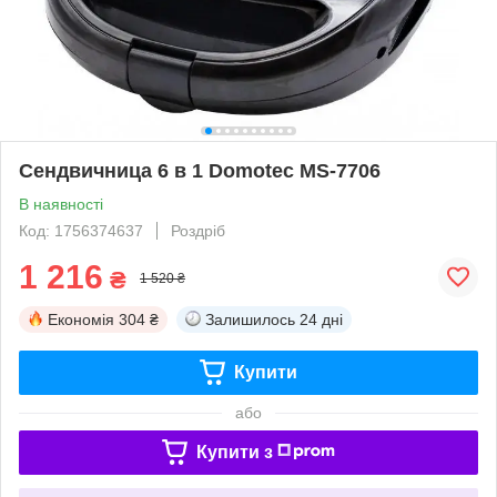
Сендвичница 6 в 1 Domotec MS-7706
В наявності
Код: 1756374637
Роздріб
1 216
₴
1 520 ₴
Економія
304 ₴
Залишилось
24 дні
Купити
або
Купити з