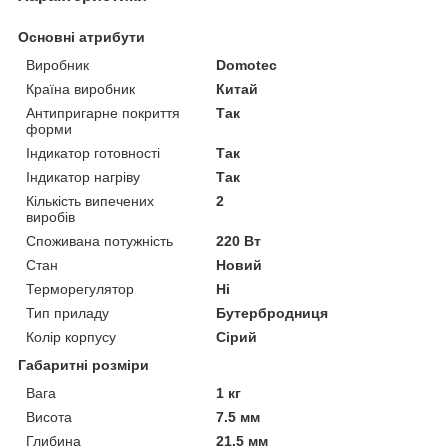
Основні атрибути
Виробник
Domotec
Країна виробник
Китай
Антипригарне покриття
Так
форми
Індикатор готовності
Так
Індикатор нагріву
Так
Кількість випечених
2
виробів
Споживана потужність
220 Вт
Стан
Новий
Терморегулятор
Ні
Тип приладу
Бутербродниця
Колір корпусу
Сірий
Габаритні розміри
Вага
1 кг
Висота
7.5 мм
Глибина
21.5 мм