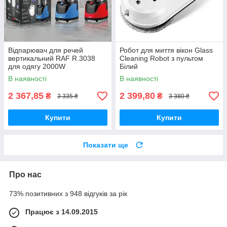
Відпарювач для речей
Робот для миття вікон Glass
вертикальний RAF R.3038
Cleaning Robot з пультом
для одягу 2000W
Білий
В наявності
В наявності
2 367,85
2 399,80
₴
₴
3 335 ₴
3 380 ₴
Купити
Купити
Показати ще
Про нас
73% позитивних з 948 відгуків за рік
Працює з 14.09.2015