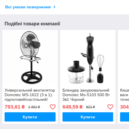
Всі умови повернення
Подібні товари компанії
Універсальний вентилятор
Блендер занурювальний
Кише
Domotec MS-1622 (3 в 1):
Domotec Ms-5103 500 Вт
ваги
підлоговий/настільний/
3в1 Чорний
точн
підвісний, 50 см
лабо
793,61
648,59
304
₴
₴
1 301 ₴
821 ₴
Купити
Купити