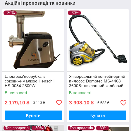
Акційні пропозиції та новинки
–30%
–30%
Електром'ясорубка із
Універсальний контейнерний
соковижималкою Henschll
пилосос Domotec MS-4408
HS-0034 2500W
3600Вт циклонний колбовий
без мішка для будинку
В наявності
В наявності
жовтий
2 179,10
3 908,10
₴
₴
3 113 ₴
5 583 ₴
Купити
Купити
Топ продажів
–30%
Топ продажів
–30%