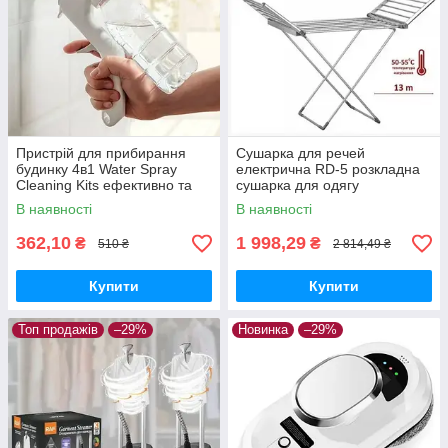
Пристрій для прибирання
Сушарка для речей
будинку 4в1 Water Spray
електрична RD-5 розкладна
Cleaning Kits ефективно та
сушарка для одягу
ретельно прибирає пил
В наявності
В наявності
362,10
1 998,29
₴
₴
510 ₴
2 814,49 ₴
Купити
Купити
Топ продажів
–29%
Новинка
–29%