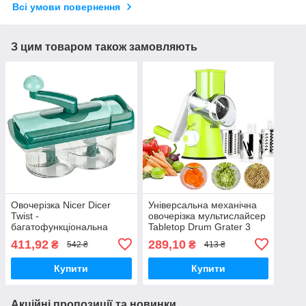
Всі умови повернення
З цим товаром також замовляють
Овочерізка Nicer Dicer
Універсальна механічна
Twist -
овочерізка мультислайсер
багатофункціональна
Tabletop Drum Grater 3
мультирезка, подрібнювач
насадки, пластик/
411,92
289,10
₴
₴
542 ₴
413 ₴
для продуктів, Найсер
нержавіюча сталь
Дайсер
Купити
Купити
Акційні пропозиції та новинки