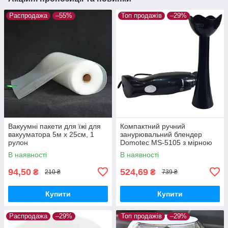
Распродажа
–55%
Топ продажів
–29%
Вакуумні пакети для їжі для
Компактний ручний
вакууматора 5м х 25см, 1
занурювальний блендер
рулон
Domotec MS-5105 з мірною
склянкою 400W
В наявності
В наявності
94,50
524,69
₴
₴
210 ₴
739 ₴
Купити
Купити
Распродажа
–29%
Топ продажів
–29%