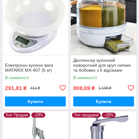
Диспенсер кухонний
Електронні кухонні ваги
поворотний для круп сипких
MATARIX MX-407 (5 кг)
та бобових з 6 відсіками
(прозоро-білий)
В наявності
В наявності
291,81
808,69
₴
₴
411 ₴
1 139 ₴
Купити
Купити
Хит Продаж
–29%
Топ продажів
–28%