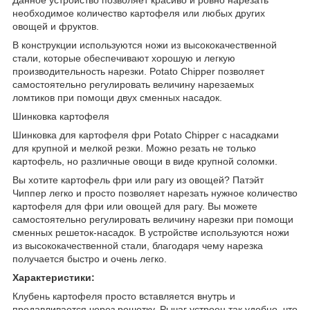
необходимое количество картофеля или любых других
овощей и фруктов.
В конструкции используются ножи из высококачественной
стали, которые обеспечивают хорошую и легкую
производительность нарезки. Potato Chipper позволяет
самостоятельно регулировать величину нарезаемых
ломтиков при помощи двух сменных насадок.
Шинковка картофеля
Шинковка для картофеля фри Potato Chipper с насадками
для крупной и мелкой резки. Можно резать не только
картофель, но различные овощи в виде крупной соломки.
Вы хотите картофель фри или рагу из овощей? Патэйт
Чиппер легко и просто позволяет нарезать нужное количество
картофеля для фри или овощей для рагу. Вы можете
самостоятельно регулировать величину нарезки при помощи
сменных решеток-насадок. В устройстве используются ножи
из высококачественной стали, благодаря чему нарезка
получается быстро и очень легко.
Характеристики:
Клубень картофеля просто вставляется внутрь и
продавливается через решетку. Рычаг устроен так удобно, что