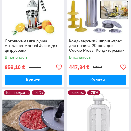
Соковижималка ручна
Кондитерський шприц-прес
металева Manual Juicer для
для печива 20 насадок
цитрусових
Cookie Press| Кондитерський
прес для крему
В наявності
В наявності
859,10
447,84
₴
₴
1 210 ₴
622 ₴
Купити
Купити
Топ продажів
–28%
Новинка
–28%