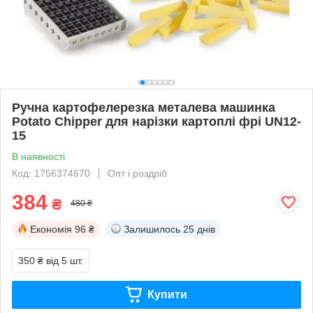
Ручна картофелерезка металева машинка
Potato Chipper для нарізки картоплі фрі UN12-
15
В наявності
Код: 1756374670
Опт і роздріб
384
₴
480 ₴
Економія
96 ₴
Залишилось
25 днів
350 ₴
від 5 шт.
Купити