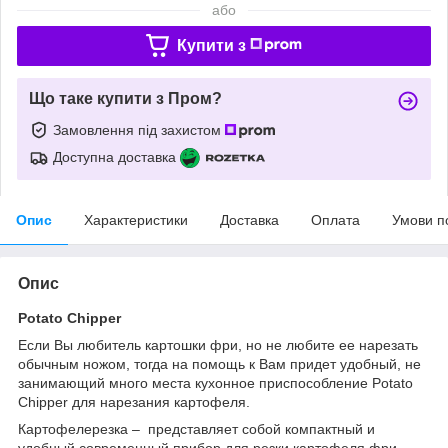
або
Купити з
Що таке купити з Пром?
Замовлення під захистом
Доступна доставка
Опис
Характеристики
Доставка
Оплата
Умови п
Опис
Potato Chipper
Если Вы любитель картошки фри, но не любите ее нарезать
обычным ножом, тогда на помощь к Вам придет удобный, не
занимающий много места кухонное приспособление Potato
Chipper для нарезания картофеля.
Картофелерезка – представляет собой компактный и
удобный современный прибор для резки картофеля фри,