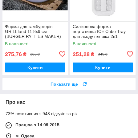
Форма для гамбургерів
Силіконова форма
GRILLIand 11.8х9 см
портативна ICE Cube Tray
(BURGER PATTIES MAKER)
для льоду пляшка 2в1
В наявності
В наявності
275,76
251,28
₴
₴
383 ₴
349 ₴
Купити
Купити
Показати ще
Про нас
73% позитивних з 948 відгуків за рік
Працює з 14.09.2015
м. Одеса