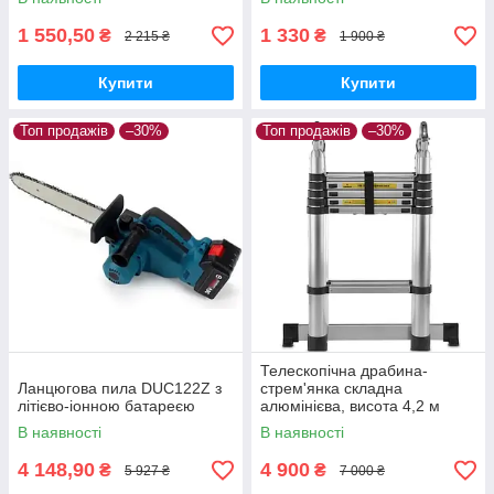
1 550,50
1 330
₴
₴
2 215 ₴
1 900 ₴
Купити
Купити
Топ продажів
–30%
Топ продажів
–30%
Телескопічна драбина-
Ланцюгова пила DUC122Z з
стрем'янка складна
літієво-іонною батареєю
алюмінієва, висота 4,2 м
В наявності
В наявності
4 148,90
4 900
₴
₴
5 927 ₴
7 000 ₴