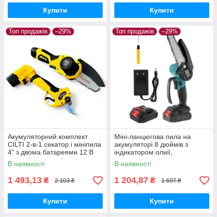
Купити
Купити
Топ продажів
–29%
Топ продажів
–29%
Акумуляторний комплект
Міні-ланцюгова пила на
CILTI 2-в-1 секатор і мініпила
акумуляторі 8 дюймів з
4" з двома батареями 12 В
індикатором олиії,
комплектується двома
В наявності
В наявності
батареями
1 493,13
1 204,87
₴
₴
2 103 ₴
1 697 ₴
Купити
Купити