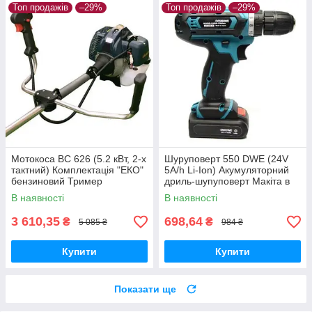
Топ продажів
–29%
Топ продажів
–29%
Мотокоса BC 626 (5.2 кВт, 2-х
Шуруповерт 550 DWE (24V
тактний) Комплектація "ЕКО"
5A/h Li-Ion) Акумуляторний
бензиновий Тример
дриль-шупуповерт Макіта в
Бензокоса Макіта
кейсі
В наявності
В наявності
3 610,35
698,64
₴
₴
5 085 ₴
984 ₴
Купити
Купити
Показати ще