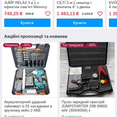
JUMP RELAX 3 в 1 з
CILTI 2-в-1 секатор і
EVO
ефектом пам'яті Memory
мініпила 4" з двома
4 ла
Foam для спини, ніг і
батареями 12 В
749,25
1 493,13
1 2
₴
₴
999 ₴
2 103 ₴
комфортного відпочинку
52×35×20 см
Купити
Купити
Акційні пропозиції та новинки
Новинка
–30%
Топ продажів
–30%
Акумуляторний ударний
Пуско зарядний пристрій
гайковерт із 25 насадками в
JUMPSTARTER 29B 99800
зручному кейсі 2 АКБ
мАг (300/600А) з
компресором
В наявності
В наявності