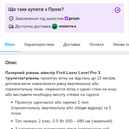
Що таке купити з Пром?
Замовлення під захистом
Доступна доставка
Опис
Характеристики
Доставка
Оплата
Умови п
Опис
Лазерний рівень нівелір Fixit Laser Level Pro 3
+рулетка+рівень
проектує мітку на відстань до 15 метрів,
допомагаючи намалювати рівну вертикальну або
горизонтальну лінію, перенести мітку з однієї стіни на іншу,
або виставити необхідну висоту стяжки на підлозі.
Проектує одночасно або окремо 2 лінії
(горизонтальну, вертикальну або обидві відразу) та 5
точок
Тип лазера: 2 клас, 0.5 Вт, 650 – 680 нм (червоний)
3 інтегрованих пухирцевих рівня (горизонтальний,