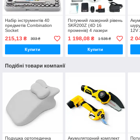
Набір інструментів 40
Потужний лазерний рівень
Аку
предметів Combination
SKR200Z (4D 16
шур
Socket
променів) 4 лазери
12V 
регульовані
набо
215,13
1 198,08
2 0
₴
₴
303 ₴
1 536 ₴
МАК
Купити
Купити
Подібні товари компанії
Подушка ортопедична
Акумуляторний комплект
Поту