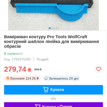
Вимірювач контуру Pro Tools WolfCraft
контурний шаблон лінійка для вимірювання
обрисів
В наявності
Код: 1756375282
Роздріб
279,74
₴
394 ₴
Економія
114.26 ₴
Залишилось
24 дні
Купити
або
Купити з