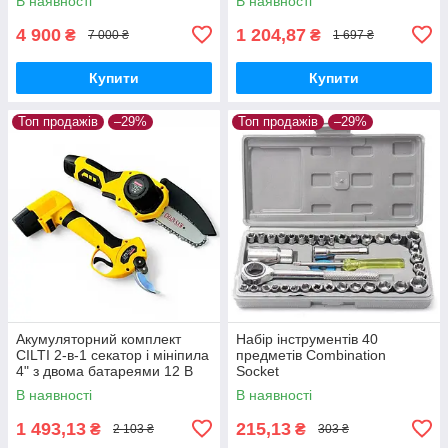
В наявності
В наявності
батареями
4 900
1 204,87
₴
₴
7 000 ₴
1 697 ₴
Купити
Купити
Топ продажів
–29%
Топ продажів
–29%
Акумуляторний комплект
Набір інструментів 40
CILTI 2-в-1 секатор і мініпила
предметів Combination
4" з двома батареями 12 В
Socket
В наявності
В наявності
1 493,13
215,13
₴
₴
2 103 ₴
303 ₴