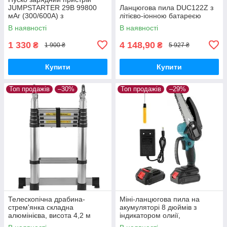
JUMPSTARTER 29B 99800
Ланцюгова пила DUC122Z з
мАг (300/600А) з
літієво-іонною батареєю
компресором
В наявності
В наявності
1 330
4 148,90
₴
₴
1 900 ₴
5 927 ₴
Купити
Купити
Топ продажів
–30%
Топ продажів
–29%
Телескопічна драбина-
Міні-ланцюгова пила на
стрем'янка складна
акумуляторі 8 дюймів з
алюмінієва, висота 4,2 м
індикатором олиії,
комплектується двома