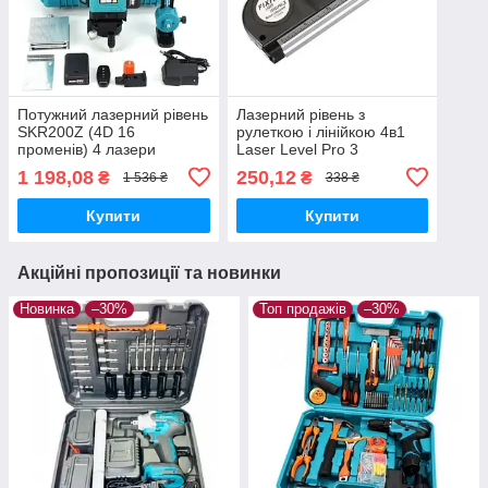
Потужний лазерний рівень
Лазерний рівень з
SKR200Z (4D 16
рулеткою і лінійкою 4в1
променів) 4 лазери
Laser Level Pro 3
регульовані
1 198,08
250,12
₴
₴
1 536 ₴
338 ₴
Купити
Купити
Акційні пропозиції та новинки
Новинка
–30%
Топ продажів
–30%