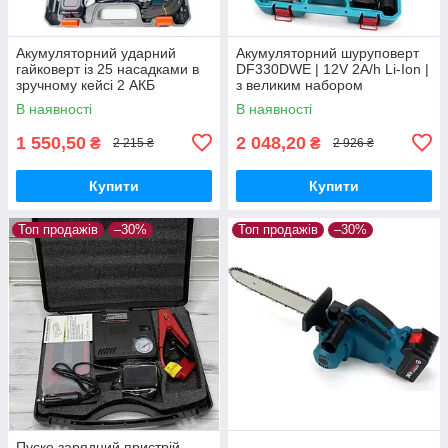
Акумуляторний ударний
Акумуляторний шуруповерт
гайковерт із 25 насадками в
DF330DWE | 12V 2A/h Li-Ion |
зручному кейсі 2 АКБ
з великим набором
інструментів МАКІТА
В наявності
В наявності
1 550,50
2 048,20
₴
₴
2 215 ₴
2 926 ₴
Купити
Купити
Топ продажів
–30%
Топ продажів
–30%
Пуско зарядний пристрій