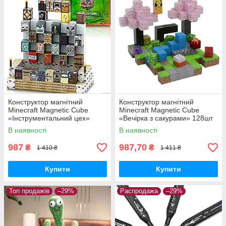
Конструктор магнітний
Конструктор магнітний
Minecraft Magnetic Cube
Minecraft Magnetic Cube
«Інструментальний цех»
«Вечірка з сакурами» 128шт
128шт
В наявності
В наявності
987
987,70
₴
₴
1 410 ₴
1 411 ₴
Купити
Купити
Топ продажів
–29%
Распродажа
–29%