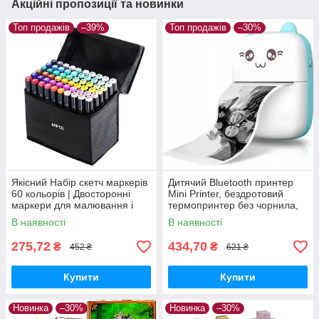
Акційні пропозиції та новинки
Топ продажів
–39%
Топ продажів
–30%
Якісний Набір скетч маркерів
Дитячий Bluetooth принтер
60 кольорів | Двосторонні
Mini Printer, бездротовий
маркери для малювання і
термопринтер без чорнила,
скетчинга в сумці AN
портативний, Блакитний
В наявності
В наявності
275,72
434,70
₴
₴
452 ₴
621 ₴
Купити
Купити
Новинка
–30%
Новинка
–30%