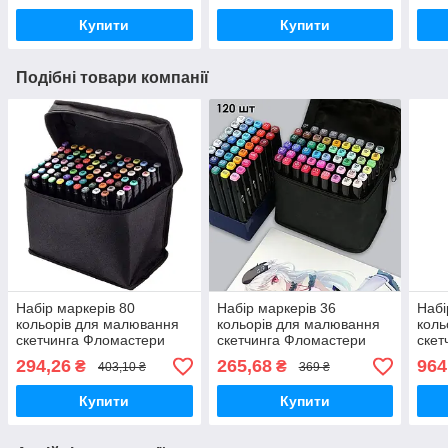
Купити
Купити
Подібні товари компанії
Набір маркерів 80
Набір маркерів 36
Набі
кольорів для малювання
кольорів для малювання
коль
скетчинга Фломастери
скетчинга Фломастери
скет
двосторонні
двосторонні
двос
294,26
265,68
964
₴
₴
403,10 ₴
369 ₴
Купити
Купити