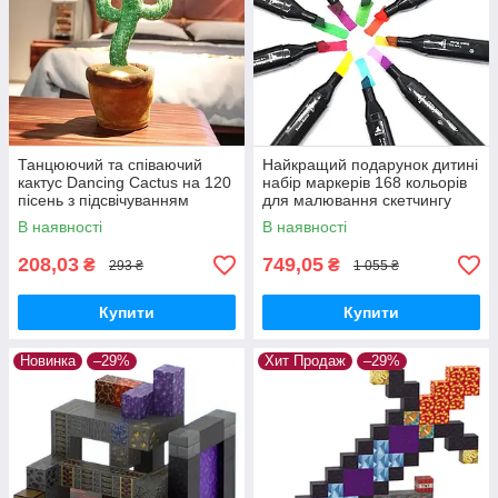
Танцюючий та співаючий
Найкращий подарунок дитині
кактус Dancing Cactus на 120
набір маркерів 168 кольорів
пісень з підсвічуванням
для малювання скетчингу
Зелений
Фломастери двосторонні
В наявності
В наявності
208,03
749,05
₴
₴
293 ₴
1 055 ₴
Купити
Купити
Новинка
–29%
Хит Продаж
–29%