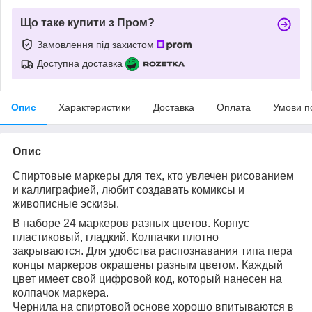
Що таке купити з Пром?
Замовлення під захистом
Доступна доставка
Опис
Характеристики
Доставка
Оплата
Умови п
Опис
Спиртовые маркеры для тех, кто увлечен рисованием
и каллиграфией, любит создавать комиксы и
живописные эскизы.
В наборе 24 маркеров разных цветов. Корпус
пластиковый, гладкий. Колпачки плотно
закрываются. Для удобства распознавания типа пера
концы маркеров окрашены разным цветом. Каждый
цвет имеет свой цифровой код, который нанесен на
колпачок маркера.
Чернила на спиртовой основе хорошо впитываются в