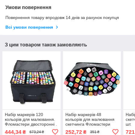
Умови повернення
Повернення товару впродовж 14 днів за рахунок покупця
Всі умови повернення
З цим товаром також замовляють
Набір маркерів 120
Набір маркерів 48
Набі
кольорів для малювання.
кольорів для малювання
скет
Фломастери двосторонні .
скетчинга Фломастери
шт.
Маркери 120
двосторонні
444,34
252,72
721
₴
₴
673,24 ₴
351 ₴