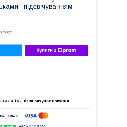
шками і підсвічуванням
₴
375322
Купити з
ротягом 14 днів
за рахунок покупця