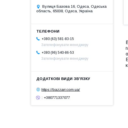
Вулиця Базова 16, Одеса, Одеська
область, 65038, Одеса, Україна
+380 (63) 581-83-15
Зателефонувати менеджеру
+380 (96) 540-86-53
о
Зателефонувати менеджеру
к
https://bazzarr.com.ua/
: +380771337077