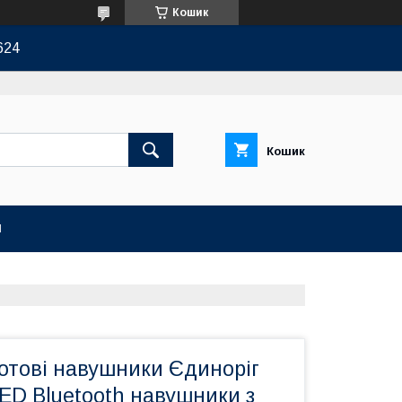
Кошик
624
Кошик
И
отові навушники Єдиноріг
ED Bluetooth навушники з