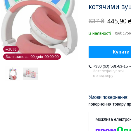
котячими ву
445,90 
637 ₴
В наявності
Код:
1756
–30%
Купити
Залишилось
0
0
днів
0
0
0
0
0
0
+380 (63) 581-83-15
Зателефонувати
менеджеру
повернення товару п