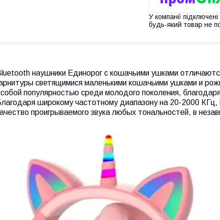
У компанії підключені
будь-який товар не п
Bluetooth наушники Единорог с кошачьими ушками отличаютс
гарнитуры светящимися маленькими кошачьими ушками и рож
собой популярностью среди молодого поколения, благодаря 
Благодаря широкому частотному диапазону на 20-2000 КГц,
ачество проигрываемого звука любых тональностей, в незав