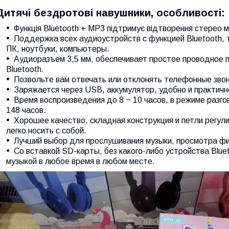
Дитячі бездротові навушники, особливості:
Функція Bluetooth + MP3 підтримує відтворення стерео му
Поддержка всех аудиоустройств с функцией Bluetooth,
ПК, ноутбуки, компьютеры.
Аудиоразъем 3,5 мм, обеспечивает простое проводное 
Bluetooth.
Позвольте вам отвечать или отклонять телефонные звон
Заряжается через USB, аккумулятор, удобно и практичн
Время воспроизведения до 8 ~ 10 часов, в режиме разго
148 часов.
Хорошее качество, складная конструкция и петли регул
легко носить с собой.
Лучший выбор для прослушивания музыки, просмотра фи
Со вставкой SD-карты, без какого-либо устройства Blue
музыкой в любое время в любом месте.