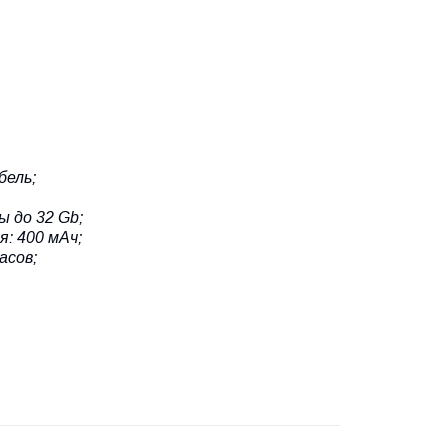
бель;
 до 32 Gb;
: 400 мАч;
асов;