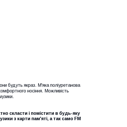
они будуть якраз. М'яка поліуретанова
 комфортного носіння. Можливість
музики.
тно скласти і помістити в будь-яку
зики з карти пам'яті, а так само FM