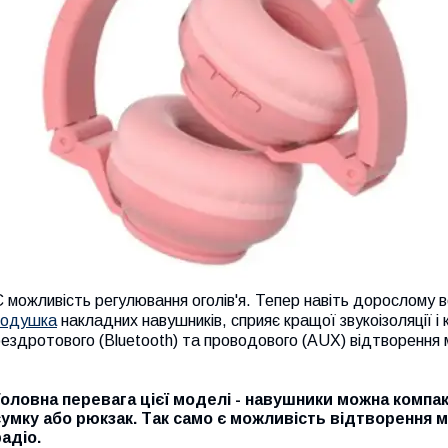
 можливість регулювання оголів'я. Тепер навіть дорослому в
подушка
накладних навушників, сприяє кращої звукоізоляції і
ездротового (Bluetooth) та проводового (AUX) відтворення 
Головна перевага цієї моделі - навушники можна компак
сумку або рюкзак. Так само є можливість відтворення му
радіо.