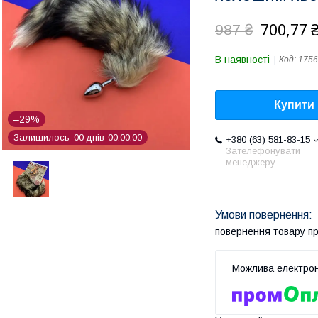
700,77 
987 ₴
В наявності
Код:
1756
Купити
–29%
Залишилось
0
0
днів
0
0
0
0
0
0
+380 (63) 581-83-15
Зателефонувати
менеджеру
повернення товару п