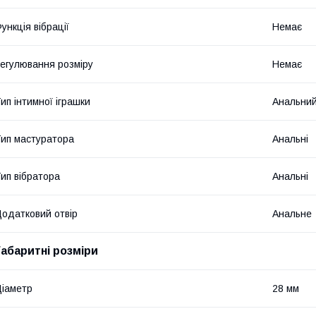
ункція вібрації
Немає
егулювання розміру
Немає
ип інтимної іграшки
Анальний
ип мастуратора
Анальні
ип вібратора
Анальні
одатковий отвір
Анальне
Габаритні розміри
іаметр
28 мм