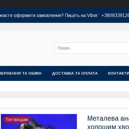
жаєте оформити замовлення? Пишіть на Viber: +380933912
ВЕРНЕННЯ ТА ОБМІН
ДОСТАВКА ТА ОПЛАТА
КОНТАКТ
Металева ан
Топ продаж
холошим хво