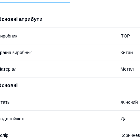
Основні атрибути
иробник
TOP
раїна виробник
Китай
атеріал
Метал
Основні
тать
Жіночий
одостійкість
Да
олір
Коричне