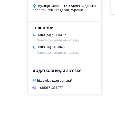
Вулиця Базова 16, Одеса, Одеська
область, 65038, Одеса, Україна
+380 (63) 581-83-15
Зателефонувати менеджеру
+380 (96) 540-86-53
Зателефонувати менеджеру
https://bazzarr.com.ua/
: +380771337077