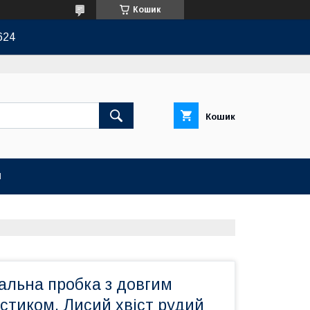
Кошик
624
Кошик
И
альна пробка з довгим
стиком. Лисий хвіст рудий