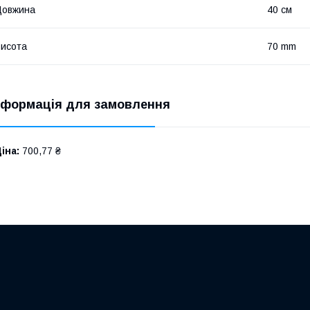
Довжина
40 см
исота
70 mm
нформація для замовлення
іна:
700,77 ₴