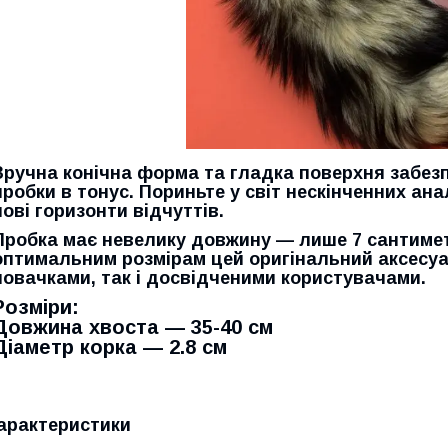
Зручна конічна форма та гладка поверхня забе
пробки в тонус. Пориньте у світ нескінченних ана
нові горизонти відчуттів.
Пробка має невелику довжину — лише 7 сантиметрі
оптимальним розмірам цей оригінальний аксесу
новачками, так і досвідченими користувачами.
Розміри:
Довжина хвоста — 35-40 см
Діаметр корка — 2.8 см
арактеристики