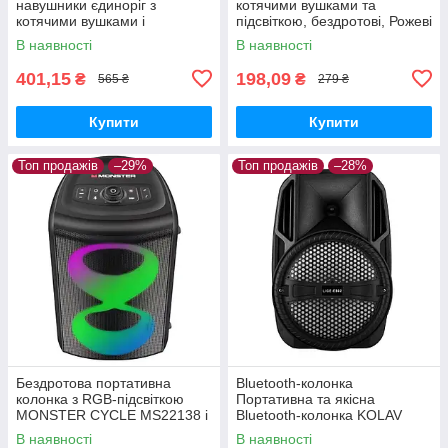
навушники єдиноріг з
котячими вушками та
котячими вушками і
підсвіткою, бездротові, Рожеві
підсвічуванням cat ear STN-
В наявності
В наявності
27 Чорні
401,15
198,09
₴
₴
565 ₴
279 ₴
Купити
Купити
Топ продажів
–29%
Топ продажів
–28%
Бездротова портативна
Bluetooth-колонка
колонка з RGB-підсвіткою
Портативна та якісна
MONSTER CYCLE MS22138 і
Bluetooth-колонка KOLAV
двома мікрофонами в
LIGE-E802 Black
В наявності
В наявності
комплекті