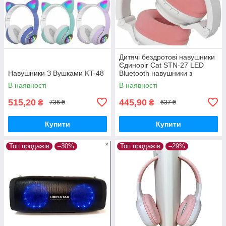
Дитячі бездротові навушники
Єдиноріг Cat STN-27 LED
Навушники З Вушками KT-48
Bluetooth навушники з
котячими вушками і
В наявності
В наявності
підсвічуванням
515,20
445,90
₴
₴
736 ₴
637 ₴
Купити
Купити
Топ продажів
–30%
Топ продажів
–29%