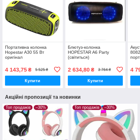
Портативна колонка
Блютуз-колонка
Акус
Hopestar A30 55 Вт
HOPESTAR A6 Party
8082
оригінал
(світиться)
порт
мік
акум
4 143,75
2 634,80
4 7
₴
₴
5 525 ₴
3 764 ₴
Купити
Купити
Акційні пропозиції та новинки
Топ продажів
–30%
Топ продажів
–30%