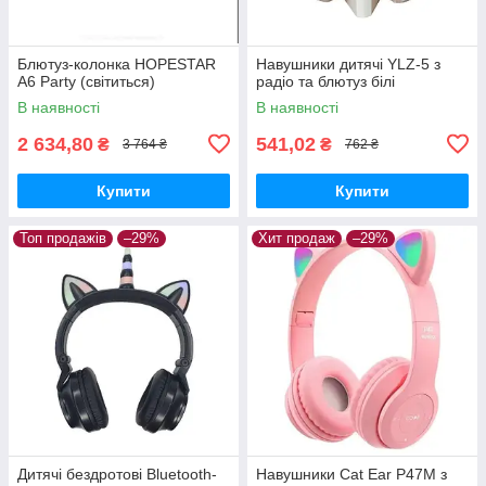
Блютуз-колонка HOPESTAR
Навушники дитячі YLZ-5 з
A6 Party (світиться)
радіо та блютуз білі
В наявності
В наявності
2 634,80
541,02
₴
₴
3 764 ₴
762 ₴
Купити
Купити
Топ продажів
–29%
Хит продаж
–29%
Дитячі бездротові Bluetooth-
Навушники Cat Ear P47M з