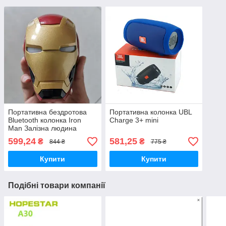
Портативна бездротова
Портативна колонка UBL
Bluetooth колонка Iron
Charge 3+ mini
Man Залізна людина
micro-USB SD/microSD/TF
599,24
581,25
₴
₴
844 ₴
775 ₴
Card
Купити
Купити
Подібні товари компанії