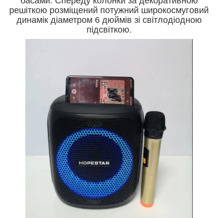
басами. Спереду колонки за декоративною
решіткою розміщений потужний широкосмуговий
динамік діаметром 6 дюймів зі світлодіодною
підсвіткою.