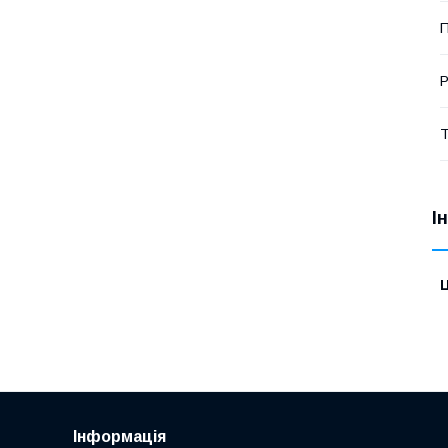
П
Р
Т
І
Ц
Інформація