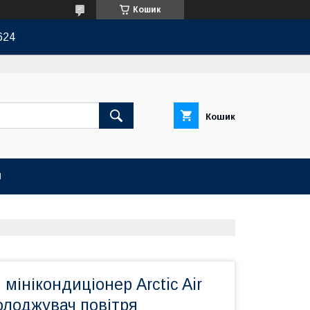
Кошик
624
Кошик
И
мінікондиціонер Arctic Air
холоджувач повітря