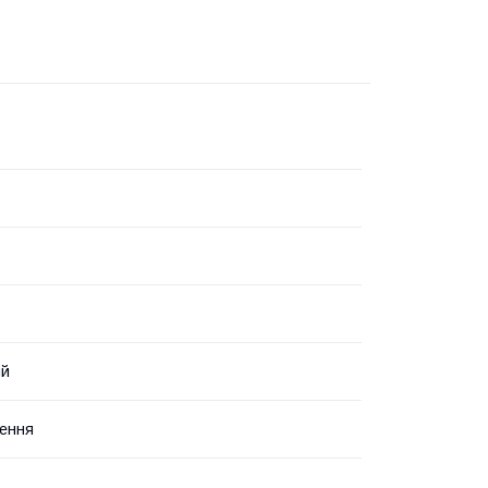
ий
ення