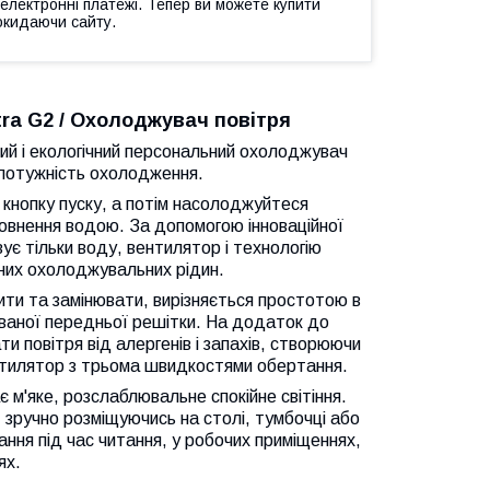
 електронні платежі. Тепер ви можете купити
окидаючи сайту.
tra G2 / Охолоджувач повітря
й і екологічний персональний охолоджувач
у потужність охолодження.
 кнопку пуску, а потім насолоджуйтеся
овнення водою. За допомогою інноваційної
вує тільки воду, вентилятор і технологію
них охолоджувальних рідин.
ити та замінювати, вирізняється простотою в
ваної передньої решітки. На додаток до
 повітря від алергенів і запахів, створюючи
ентилятор з трьома швидкостями обертання.
є м'яке, розслаблювальне спокійне світіння.
 зручно розміщуючись на столі, тумбочці або
ння під час читання, у робочих приміщеннях,
ях.