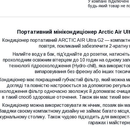
У компанії підключені
будь-який товар не п
Портативний мінікондиціонер Arctic Air Ul
Кондиціонер портативний ARCTIC AIR Ultra G2 — компактни
повітря, покликаний забезпечити 2-кратн
Налийте воду в бак, під'єднайте до розетки, натисніть
прохолодним освіжним вітерцем до 10 годин на одному зап
технології гідроохолодження (Hydro-chill), яка використо
випаровування без фреону або інших токсич
Кондиціонер має покращений губчастий фільтр, який можна м
догляді та повністю настроюється за допомогою регульо
охолодження фільтр одночасно зволожує й допомагає очищати
в такий спосіб здоровіше оточення. Також він має тихий в
Кондиціонер можна використовувати як нічник, позаяк він ма
Завдяки своєму компактному дизайну не займає багато місця,
журнальному столику. Також чудово підходить для використа
гаражах і майстерн