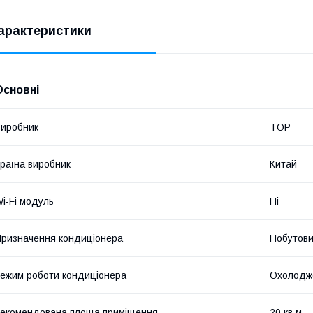
арактеристики
Основні
иробник
TOP
раїна виробник
Китай
i-Fi модуль
Ні
ризначення кондиціонера
Побутов
ежим роботи кондиціонера
Охолодж
екомендована площа приміщення
20 кв.м