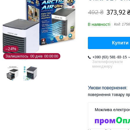
373,92 
492 ₴
В наявності
Код:
1756
Купити
–24%
Залишилось
0
0
днів
0
0
0
0
0
0
+380 (63) 581-83-15
Зателефонувати
менеджеру
повернення товару п