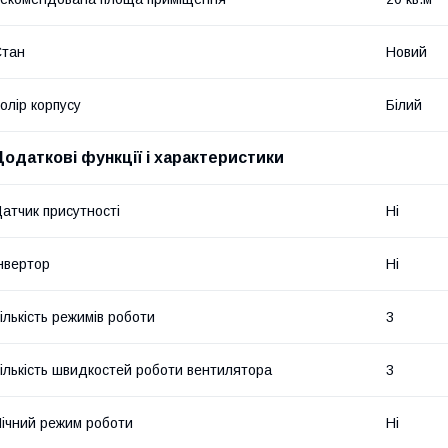
Стан
Новий
олір корпусу
Білий
Додаткові функції і характеристики
атчик присутності
Ні
нвертор
Ні
ількість режимів роботи
3
ількість швидкостей роботи вентилятора
3
ічний режим роботи
Ні