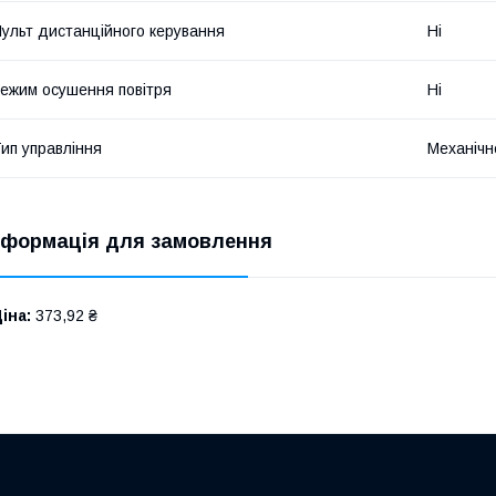
ульт дистанційного керування
Ні
ежим осушення повітря
Ні
ип управління
Механічн
нформація для замовлення
іна:
373,92 ₴