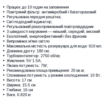
Працює до 10 годин на заповнення
Повітряний фільтр: антимікробний і багаторазовий
Регульована передня решітка;
Світлодіодний індикатор;
Регульований різноспрямований повітровідвідник
3 швидкості керування — низький, середній, високий
Екологічний, енергоефективний і без фреонів
Випромінює м'яке світло
Максимальна місткість резервуара для води: 610 мл;
Довжина дроту: 180 см;
Турбовентилятор: 2750 об/хв;
Живлення: 5V 1.5A;
Пікова потужність: 7W;
Рекомендована площа приміщення: 20 кв.м;
Споживана потужність у режимі охолодження: 10 Вт.
Висота: 17 см
Ширина: 15.5 см
Глибина: 16 см
Вага: 0.820 кг