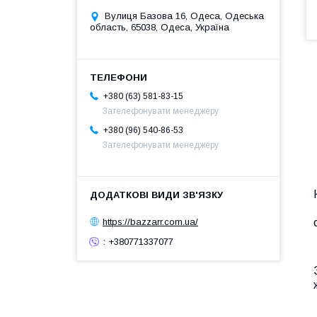
Вулиця Базова 16, Одеса, Одеська
область, 65038, Одеса, Україна
+380 (63) 581-83-15
Зателефонувати менеджеру
+380 (96) 540-86-53
Зателефонувати менеджеру
https://bazzarr.com.ua/
: +380771337077