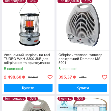
Топ продажів
–35%
Топ продажів
–31%
Автономний нагрівач на гасі
Обігрівач тепловентилятор
TURBO WKH-3300 3КВ для
електричний Domotec MS
обігрівання та приготування
5901
їжі
В наявності
В наявності
2 498,60
395,37
₴
₴
3 844 ₴
573 ₴
Купити
Купити
Топ продажів
–30%
Новинка
–30%