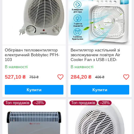
Обігрівач тепловентилятор
Вентилятор настільний зі
електричний Bobbytec PFH-
зволожувачем повітря Air
103
Cooler Fan з USB і LED-
підсвіткою
В наявності
В наявності
527,10
284,20
₴
₴
753 ₴
406 ₴
Купити
Купити
Топ продажів
–28%
Топ продажів
–28%