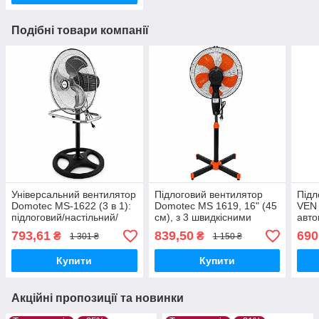
Подібні товари компанії
Універсальний вентилятор
Підлоговий вентилятор
Підл
Domotec MS-1622 (3 в 1):
Domotec MS 1619, 16" (45
VEN 
підлоговий/настільний/
см), з 3 швидкісними
авто
підвісний, 50 см
режимами
регу
793,61
839,50
690
₴
₴
1 301 ₴
1 150 ₴
120 
Чор
Купити
Купити
Акційні пропозиції та новинки