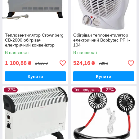
Тепловентилятор Crownberg
Обігрівач тепловентилятор
CB-2000 обігрівач
електричний Bobbytec PFH-
електричний конвейктор
104
Білий
В наявності
В наявності
1 100,88
524,16
₴
₴
1 529 ₴
728 ₴
Купити
Купити
–27%
Топ продажів
–27%