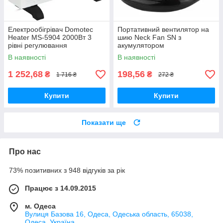
Електрообігрівач Domotec
Портативний вентилятор на
Heater MS-5904 2000Вт 3
шию Neck Fan SN з
рівні регулювання
акумулятором
температури Вт Білий3
В наявності
В наявності
1 252,68
198,56
₴
₴
1 716 ₴
272 ₴
Купити
Купити
Показати ще
Про нас
73% позитивних з 948 відгуків за рік
Працює з 14.09.2015
м. Одеса
Вулиця Базова 16, Одеса, Одеська область, 65038,
Одеса, Україна