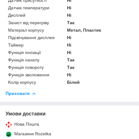
Датчик присутності
Ні
Датчик температури
Ні
Дисплей
Ні
Захист від перегріву
Так
Матеріал корпусу
Метал, Пластик
Підсвічування дисплея
Ні
Таймер
Ні
Функція іонізації
Ні
Функція нахилу
Так
Функція повороту
Так
Функція зволоження
Ні
Колір корпусу
Білий
Приховати
Умови доставки
Нова Пошта
Магазини Rozetka