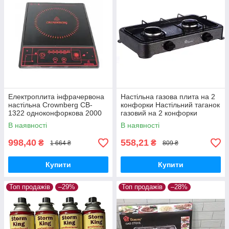
Електроплита інфрачервона
Настільна газова плита на 2
настільна Crownberg CB-
конфорки Настільний таганок
1322 одноконфоркова 2000
газовий на 2 конфорки
Вт
DOMOTEC 6602
В наявності
В наявності
998,40
558,21
₴
₴
1 664 ₴
809 ₴
Купити
Купити
Топ продажів
–29%
Топ продажів
–28%