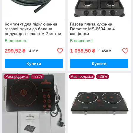
Комплект для підключення
Газова плита кухонна
газової плити до балона
Domotec MS-6604 на 4
редуктор зі шлангом 2 метри
конфорки
і хомутами
В наявності
В наявності
299,52
1 058,50
₴
₴
416 ₴
1 450 ₴
Купити
Купити
Распродажа
–27%
Распродажа
–26%