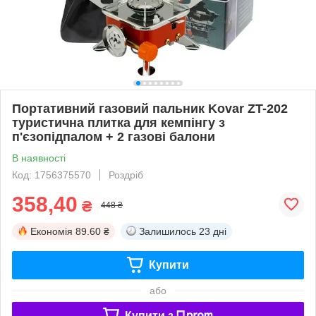
Портативний газовий пальник Kovar ZT-202
туристична плитка для кемпінгу з
п'єзопідпалом + 2 газові балони
В наявності
Код: 1756375570
Роздріб
358,40
₴
448 ₴
Економія
89.60 ₴
Залишилось
23 дні
Купити
або
Купити з