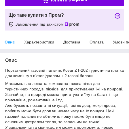
Що таке купити з Пром?
Замовлення під захистом
Опис
Характеристики
Доставка
Оплата
Умови п
Опис
Портативний газовий пальник Kovar ZT-202 туристична плитка
для кемпінгу з п'єзопідпалом + 2 газові балони
Максимально легка та компактна газова пічка для
туристичних походів, пікніків, для приготування їжі на природі.
Звичайно, на природі можна приготувати їжу на багатті - це
приємніше, романтичніше і т.д.
Але бувають позаштатні ситуації, такі як дощ, мокрі дрова,
поблизу може бути дров чи немає часу на їх пошуки. Цей
газовий пальник не обтяжить ношу і може бути якщо не
основним джерелом тепла, то запасним це точно!
У запальничці та сірниках, які можуть промокнути, немає