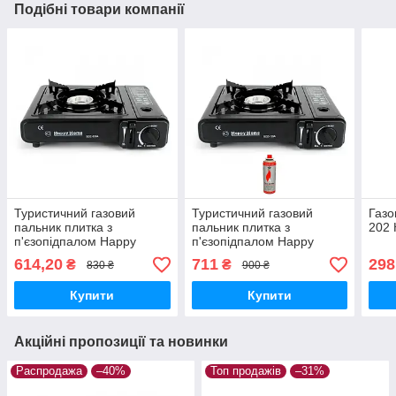
Подібні товари компанії
Туристичний газовий
Туристичний газовий
Газо
пальник плитка з
пальник плитка з
202 
п'єзопідпалом Happy
п'єзопідпалом Happy
Home BDZ-155A з кейсом
Home BDZ-155A + 1 балон
614,20
711
298
₴
₴
830 ₴
900 ₴
з кейсом
Купити
Купити
Акційні пропозиції та новинки
Распродажа
–40%
Топ продажів
–31%