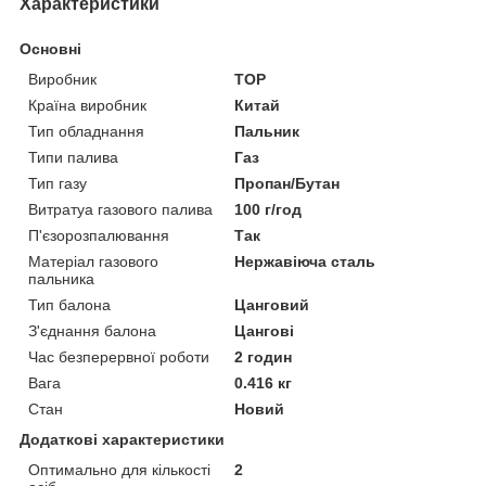
Характеристики
Основні
Виробник
TOP
Країна виробник
Китай
Тип обладнання
Пальник
Типи палива
Газ
Тип газу
Пропан/Бутан
Витратуа газового палива
100 г/год
П'єзорозпалювання
Так
Матеріал газового
Нержавіюча сталь
пальника
Тип балона
Цанговий
З'єднання балона
Цангові
Час безперервної роботи
2 годин
Вага
0.416 кг
Стан
Новий
Додаткові характеристики
Оптимально для кількості
2