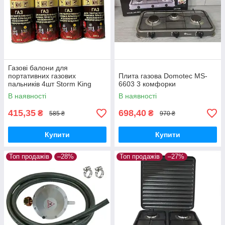
Газові балони для
портативних газових
Плита газова Domotec MS-
пальників 4шт Storm King
6603 3 комфорки
цангові
В наявності
В наявності
415,35
698,40
₴
₴
585 ₴
970 ₴
Купити
Купити
Топ продажів
–28%
Топ продажів
–27%