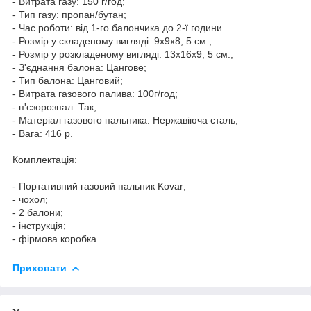
- Витрата газу: 150 г/год;
- Тип газу: пропан/бутан;
- Час роботи: від 1-го балончика до 2-ї години.
- Розмір у складеному вигляді: 9х9х8, 5 см.;
- Розмір у розкладеному вигляді: 13х16х9, 5 см.;
- З'єднання балона: Цангове;
- Тип балона: Цанговий;
- Витрата газового палива: 100г/год;
- п'єзорозпал: Так;
- Матеріал газового пальника: Нержавіюча сталь;
- Вага: 416 р.
Комплектація:
- Портативний газовий пальник Kovar;
- чохол;
- 2 балони;
- інструкція;
- фірмова коробка.
Приховати