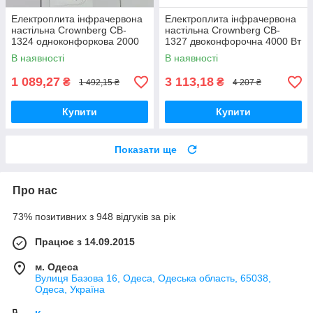
Електроплита інфрачервона
Електроплита інфрачервона
настільна Crownberg CB-
настільна Crownberg CB-
1324 одноконфоркова 2000
1327 двоконфорочна 4000 Вт
Вт
В наявності
В наявності
1 089,27
3 113,18
₴
₴
1 492,15 ₴
4 207 ₴
Купити
Купити
Показати ще
Про нас
73% позитивних з 948 відгуків за рік
Працює з 14.09.2015
м. Одеса
Вулиця Базова 16, Одеса, Одеська область, 65038,
Одеса, Україна