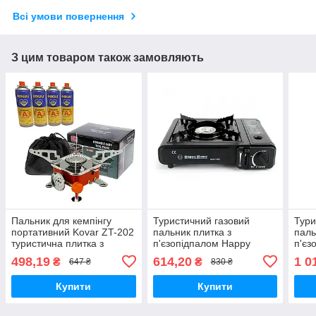
Всі умови повернення
З цим товаром також замовляють
Пальник для кемпінгу
Туристичний газовий
Тури
портативний Kovar ZT-202
пальник плитка з
паль
туристична плитка з
п'єзопідпалом Happy
п'єз
п'єзопідпалом+4 балони
Home BDZ-155A з кейсом
Hom
498,19
614,20
1 0
₴
₴
647 ₴
830 ₴
бало
Купити
Купити