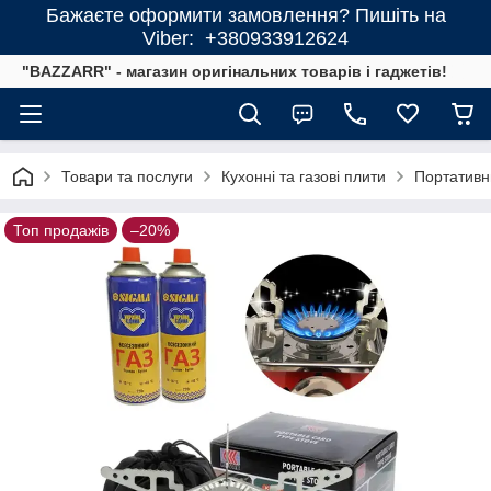
Бажаєте оформити замовлення? Пишіть на
Viber: +380933912624
"BAZZARR" - магазин оригінальних товарів і гаджетів!
Товари та послуги
Кухонні та газові плити
Портативни
Топ продажів
–20%