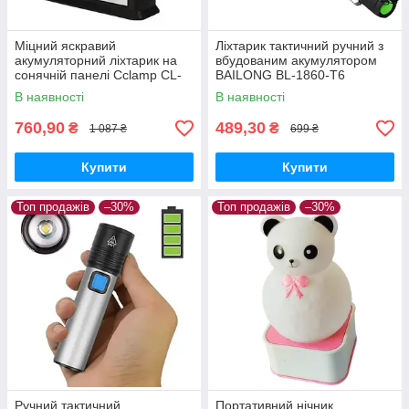
Міцний яскравий
Ліхтарик тактичний ручний з
акумуляторний ліхтарик на
вбудованим акумулятором
сонячній панелі Cclamp CL-
BAILONG BL-1860-T6
12 Power bank 2 лампочки з
В наявності
В наявності
повербанком
760,90
489,30
₴
₴
1 087 ₴
699 ₴
Купити
Купити
Топ продажів
–30%
Топ продажів
–30%
Ручний тактичний
Портативний нічник,