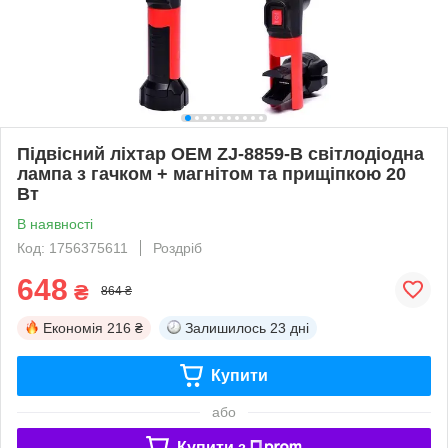
Підвісний ліхтар OEM ZJ-8859-B світлодіодна
лампа з гачком + магнітом та прищіпкою 20
Вт
В наявності
Код: 1756375611
Роздріб
648
₴
864 ₴
Економія
216 ₴
Залишилось
23 дні
Купити
або
Купити з