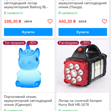
світлодіодний ліхтар
акумуляторний світлодіодний
акумуляторний Bailong BL-
нічник (Панда)
K31 USB CHARGE+ ZOOM
В наявності
В наявності
188,30
440,30
₴
₴
269 ₴
629 ₴
Купити
Купити
Топ продажів
–30%
Распродажа
–30%
Портативний нічник,
акумуляторний світлодіодний
Ліхтар на сонячній батареї
нічник (Єдиноріг)
Hurry Bolt HB-1678
В наявності
В наявності