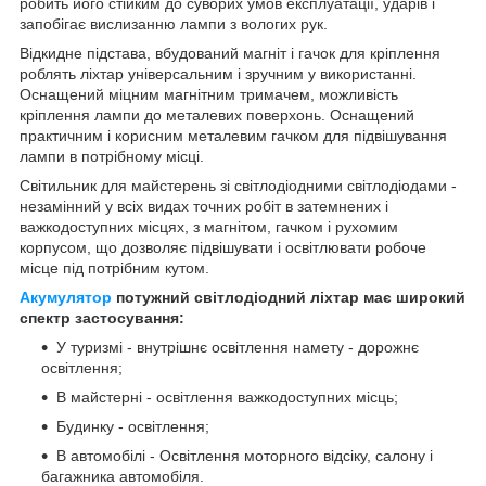
робить його стійким до суворих умов експлуатації, ударів і
запобігає вислизанню лампи з вологих рук.
Відкидне підстава, вбудований магніт і гачок для кріплення
роблять ліхтар універсальним і зручним у використанні.
Оснащений міцним магнітним тримачем, можливість
кріплення лампи до металевих поверхонь. Оснащений
практичним і корисним металевим гачком для підвішування
лампи в потрібному місці.
Світильник для майстерень зі світлодіодними світлодіодами -
незамінний у всіх видах точних робіт в затемнених і
важкодоступних місцях, з магнітом, гачком і рухомим
корпусом, що дозволяє підвішувати і освітлювати робоче
місце під потрібним кутом.
Акумулятор
потужний світлодіодний ліхтар має широкий
спектр застосування:
У туризмі - внутрішнє освітлення намету - дорожнє
освітлення;
В майстерні - освітлення важкодоступних місць;
Будинку - освітлення;
В автомобілі - Освітлення моторного відсіку, салону і
багажника автомобіля.