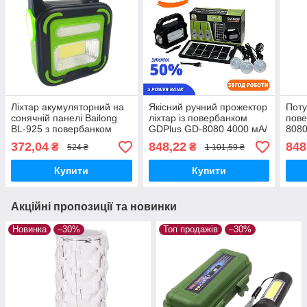
Ліхтар акумуляторний на
Якісний ручний прожектор
Поту
сонячній панелі Bailong
ліхтар із повербанком
пове
BL-925 з повербанком
GDPlus GD-8080 4000 мА/
8080
зелений
год із сонячною панеллю/
сон
372,04
848,22
848
₴
₴
524 ₴
1 101,59 ₴
ліхтарем/лампою
ліхт
Купити
Купити
Акційні пропозиції та новинки
Новинка
–30%
Топ продажів
–30%