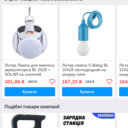
Ліхтар Лампа для кемпінгу
Ліхтар-лампа X-Balog BL
Ліхт
акумуляторна BL 2029 +
15418 світлодіодний на
1541
SOLAR на сонячній
шнурку синя
шнур
батареї
301,86
167,20
164
₴
₴
387 ₴
220 ₴
Купити
Купити
Подібні товари компанії