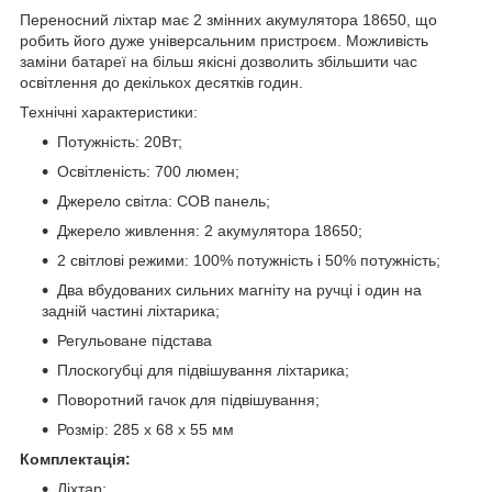
Переносний ліхтар має 2 змінних акумулятора 18650, що
робить його дуже універсальним пристроєм. Можливість
заміни батареї на більш якісні дозволить збільшити час
освітлення до декількох десятків годин.
Технічні характеристики:
Потужність: 20Вт;
Освітленість: 700 люмен;
Джерело світла: COB панель;
Джерело живлення: 2 акумулятора 18650;
2 світлові режими: 100% потужність і 50% потужність;
Два вбудованих сильних магніту на ручці і один на
задній частині ліхтарика;
Регульоване підстава
Плоскогубці для підвішування ліхтарика;
Поворотний гачок для підвішування;
Розмір: 285 х 68 х 55 мм
Комплектація:
Ліхтар;