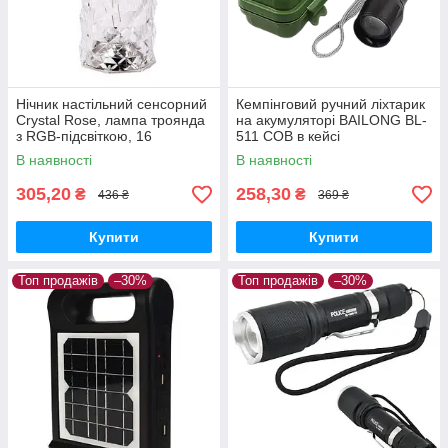
Нічник настільний сенсорний
Кемпінговий ручний ліхтарик
Crystal Rose, лампа троянда
на акумуляторі BAILONG BL-
з RGB-підсвіткою, 16
511 COB в кейсі
кольорів, акумуляторна з
В наявності
В наявності
пультом ДК
305,20
258,30
₴
₴
436 ₴
369 ₴
Купити
Купити
Топ продажів
–30%
Топ продажів
–30%