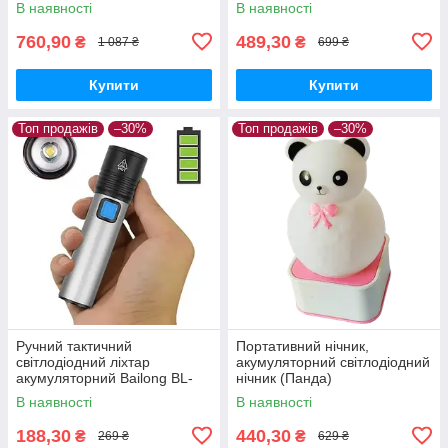
В наявності
В наявності
повербанком
760,90
489,30
₴
₴
1 087 ₴
699 ₴
Купити
Купити
Топ продажів
–30%
Топ продажів
–30%
Ручний тактичний
Портативний нічник,
світлодіодний ліхтар
акумуляторний світлодіодний
акумуляторний Bailong BL-
нічник (Панда)
K31 USB CHARGE+ ZOOM
В наявності
В наявності
188,30
440,30
₴
₴
269 ₴
629 ₴