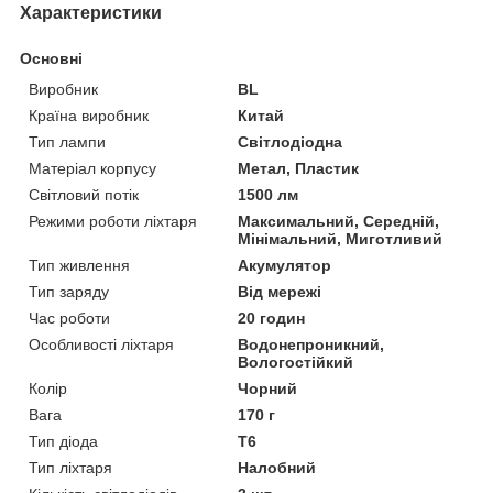
Характеристики
Основні
Виробник
BL
Країна виробник
Китай
Тип лампи
Світлодіодна
Матеріал корпусу
Метал, Пластик
Світловий потік
1500 лм
Режими роботи ліхтаря
Максимальний, Середній,
Мінімальний, Миготливий
Тип живлення
Акумулятор
Тип заряду
Від мережі
Час роботи
20 годин
Особливості ліхтаря
Водонепроникний,
Вологостійкий
Колір
Чорний
Вага
170 г
Тип діода
T6
Тип ліхтаря
Налобний