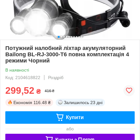
Потужний налобний ліхтар акумуляторний
Bailong BL-RJ-3000-T6 повна комплектація 4
режими Чорний
В наявності
Код: 2104618822
Роздріб
299,52
₴
416 ₴
Економія
116.48 ₴
Залишилось
23 дні
Купити
або
Купити з