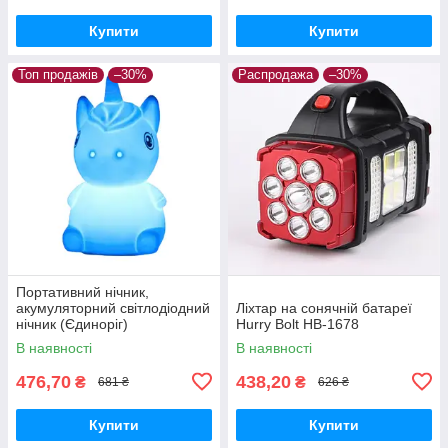
Купити
Купити
Топ продажів
–30%
Распродажа
–30%
Портативний нічник,
акумуляторний світлодіодний
Ліхтар на сонячній батареї
нічник (Єдиноріг)
Hurry Bolt HB-1678
В наявності
В наявності
476,70
438,20
₴
₴
681 ₴
626 ₴
Купити
Купити