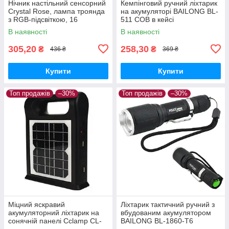
Нічник настільний сенсорний
Кемпінговий ручний ліхтарик
Crystal Rose, лампа троянда
на акумуляторі BAILONG BL-
з RGB-підсвіткою, 16
511 COB в кейсі
кольорів, акумуляторна з
В наявності
В наявності
пультом ДК
305,20
258,30
₴
₴
436 ₴
369 ₴
Купити
Купити
Топ продажів
–30%
Топ продажів
–30%
Міцний яскравий
Ліхтарик тактичний ручний з
акумуляторний ліхтарик на
вбудованим акумулятором
сонячній панелі Cclamp CL-
BAILONG BL-1860-T6
12 Power bank 2 лампочки з