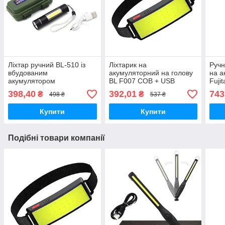
Ліхтар ручний BL-510 із
Ліхтарик на
Ручн
вбудованим
акумуляторний на голову
на а
акумулятором
BL F007 COB + USB
Fuji
CHARGE налобний
паве
398,40
392,01
743
₴
₴
498 ₴
537 ₴
Купити
Купити
Подібні товари компанії