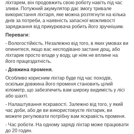
ліхтарем, він продовжить свою роботу навіть під час
зливи. Потужний акумулятор дає змогу тривале
використання ліхтаря, яке можна розтягнути на кілька
днів за потреби, а наявність запасної можливості
заряджання від прикурювача робить його зручнішим.
Переваги:
- Вологостійкість. Незалежно від того, в яких умовах ви
опинитеся, якщо вас несподівано застане дощ, або
ліхтарик просто впаде у воду, це ніяк не вплине на
його працездатність.
- Довжина променя.
Особливо корисним ліхтар буде під час походів,
оскільки довжина його променя становить цілий
кілометр, що забезпечить вам широку видимість у лісі
або шахті.
- Налаштування яскравості. Залежно від того, у який
час доби, або де ви використовуєте ліхтарик, ви
можете регулювати потрібну вам яскравість променя.
- Час роботи. На одному заряді ліхтар може працювати
до 20 годин.