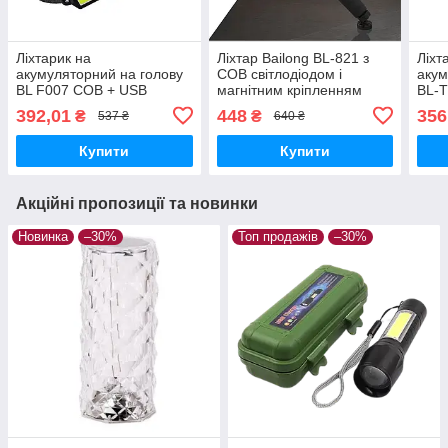
Ліхтарик на
Ліхтар Bailong BL-821 з
Ліхт
акумуляторний на голову
COB світлодіодом і
аку
BL F007 COB + USB
магнітним кріпленням
BL-
CHARGE налобний
CHA
392,01
448
356
₴
₴
537 ₴
640 ₴
Купити
Купити
Акційні пропозиції та новинки
Новинка
–30%
Топ продажів
–30%