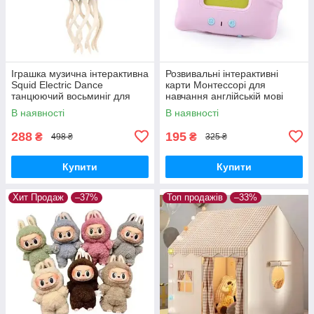
Іграшка музична інтерактивна
Розвивальні інтерактивні
Squid Electric Dance
карти Монтессорі для
танцюючий восьминіг для
навчання англійській мові
малюків Зелений
Рожевий
В наявності
В наявності
288
195
₴
₴
498 ₴
325 ₴
Купити
Купити
Хит Продаж
–37%
Топ продажів
–33%