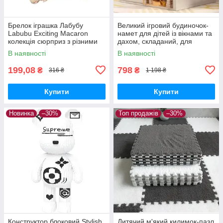
Брелок іграшка Лабубу
Великий ігровий будиночок-
Labubu Exciting Macaron
намет для дітей із вікнами та
колекція сюрприз з різними
дахом, складаний, для
кольорами
приміщення та вулиці
В наявності
В наявності
199,08
798
₴
₴
316 ₴
1 198 ₴
Купити
Купити
Новинка
–30%
Топ продажів
–30%
Конструктор блоковий Stylish
Дитячий м'який килимок-пазл