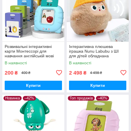
Розвивальні інтерактивні
Інтерактивна плюшева
карти Монтессорі для
іграшка Nunu Labubu з ШІ
навчання англійській мові
для дітей обладнана
Блакитний
світлодіодними очима та
В наявності
В наявності
здатністю адаптувати
поведінку
200
2 498
₴
₴
400 ₴
4 498 ₴
Купити
Купити
Новинка
–42%
Топ продажів
–40%