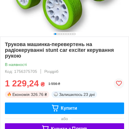
Трукова машинка-перевертень на
радіокеруванні stunt car exciter керування
рукою
В наявності
Код: 1756375705
Роздріб
1 229,24
₴
1 556 ₴
Економія
326.76 ₴
Залишилось
23 дні
Купити
або
Купити з