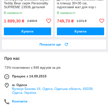
Teddy Bear серія Personality
із плюшу 30×30 см,
SUPREME 13936 деталей
підлоговий мат для ігор і
повзання, набір 10 шт., білий/
В наявності
В наявності
сірий
1 889,30
749,70
₴
₴
2 699 ₴
1 071 ₴
Купити
Купити
Показати ще
Про нас
73% позитивних з 948 відгуків за рік
Працює з 14.09.2015
м. Одеса
Вулиця Базова 16, Одеса, Одеська область, 65038,
Одеса, Україна
Контакти