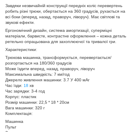
Завдяки незвичайній конструкції передніх коліс перевертень
робить різні трюки, обертається на 360 градусів, рухається на
всі боки (вперед, назад, праворуч, ліворуч). Має світлові та
звукові ефекти.
Ергономічний дизайн, система амортизації, суперміцні
матеріали, барвисте, контрастне оформлення – кожна деталь
ретельно опрацьована для захоплюючої та тривалої гри.
Характеристики:
Трюкова машинка, трансформується, перевертається/
розгортається на 180/360 градусів
Може їздити вперед, назад, праворуч, ліворуч
Максимальна швидкість: 7 км/год
Джерело живлення машинки: 3.7 У 400 мАг
Час їзди:
18
хв
Час зарядки: 3-4 год
Корпус: пластик
Розмір машинки: 22,5 * 18 * 20см
Вага машинки: 320 г
Комплектація:
Машинка
Пульт