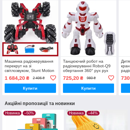
Машинка радіокерування
Танцюючий робот на
Дитя
перекрут на зі
радіокеруванні Robot-Q9
кра
світлозвуком, Stunt Motion
обертання 360° рух рух
раді
Metal MZP машинка на
звук освітлення
бра
1 684,20
725,20
730
₴
₴
2 406 ₴
980 ₴
радіокерування
програмування PRC
Купити
Купити
Акційні пропозиції та новинки
Новинка
–50%
Новинка
–44%