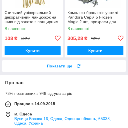
Стильний універсальний
Комплект браслетів у стилі
декоративний ланцюжок на
Pandora Серія 5 Frozen
шию під золото з панцирним
Magic 2 шт., прикраси для
плетінням, 43,5 см, 3 мм, 1
дівчаток і жінок
В наявності
В наявності
шт.
108
305,28
₴
₴
150 ₴
424 ₴
Купити
Купити
Показати ще
Про нас
73% позитивних з 948 відгуків за рік
Працює з 14.09.2015
м. Одеса
Вулиця Базова 16, Одеса, Одеська область, 65038,
Одеса, Україна