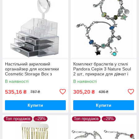
Настільний акриловий
Комплект браслетів у стилі
органайзер для косметики
Pandora Серія 3 Nature Soul
Cosmetic Storage Box з
2 шт., прикраси для дівчат і
дзеркалом
жінок
В наявності
В наявності
535,16
305,20
₴
₴
787 ₴
436 ₴
Купити
Купити
Топ продажів
–29%
Топ продажів
–29%