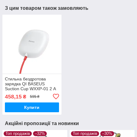
З цим товаром також замовляють
Стильна бездротова
зарядка QI BASEUS
Suction Cup WXXP-01 2 А
10Вт Білий
458,15
₴
595 ₴
Купити
Акційні пропозиції та новинки
Топ продажів
–32%
Топ продажів
–30%