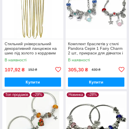
Стильний універсальний
Комплект браслетів у стилі
декоративний ланцюжок на
Pandora Серія 1 Fairy Charm
шию під золото з кордовим
2 шт., прикраси для дівчаток і
плетінням, 43,5 см, 3 мм, 1
жінок
В наявності
В наявності
шт.
107,92
305,30
₴
₴
152 ₴
430 ₴
Купити
Купити
Топ продажів
–29%
Новинка
–28%