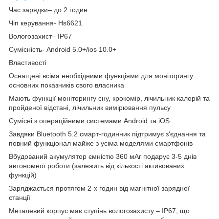
Час зарядки– до 2 годин
Чіп керування- Hs6621
Вологозахист– IP67
Сумісність- Android 5.0+/ios 10.0+
Властивості
Оснащені всіма необхідними функціями для моніторингу
основних показників свого власника
Мають функції моніторингу сну, крокомір, лічильник калорій та
пройденої відстані, лічильник вимірювання пульсу
Сумісні з операційними системами Android та iOS
Завдяки Bluetooth 5.2 смарт-годинник підтримує з'єднання та
повний функціонал майже з усіма моделями смартфонів
Вбудований акумулятор ємністю 360 мАг подарує 3-5 днів
автономної роботи (залежить від кількості активованих
функцій)
Заряджається протягом 2-х годин від магнітної зарядної
станції
Металевий корпус має ступінь вологозахисту – IP67, що