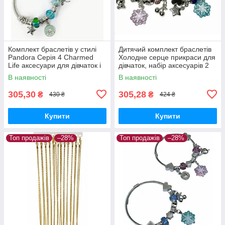
Комплект браслетів у стилі
Дитячий комплект браслетів
Pandora Серія 4 Charmed
Холодне серце прикраси для
Life аксесуари для дівчаток і
дівчаток, набір аксесуарів 2
жінок 2 шт.
шт.
В наявності
В наявності
305,30
305,28
₴
₴
430 ₴
424 ₴
Купити
Купити
Топ продажів
–28%
Топ продажів
–28%