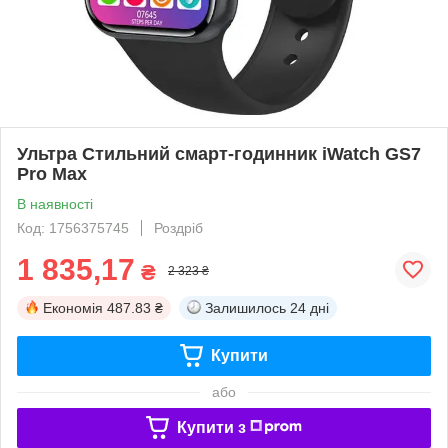
Ультра Стильний смарт-годинник iWatch GS7
Pro Max
В наявності
Код: 1756375745
Роздріб
1 835,17
₴
2 323 ₴
Економія
487.83 ₴
Залишилось
24 дні
Купити
або
Купити з