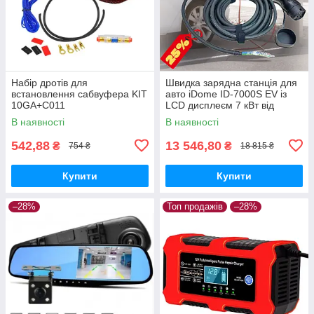
Набір дротів для
Швидка зарядна станція для
встановлення сабвуфера KIT
авто iDome ID-7000S EV із
10GA+C011
LCD дисплеєм 7 кВт від
мережі 220В | Автомобільна
В наявності
В наявності
зарядка
542,88
13 546,80
₴
₴
754 ₴
18 815 ₴
Купити
Купити
–28%
Топ продажів
–28%