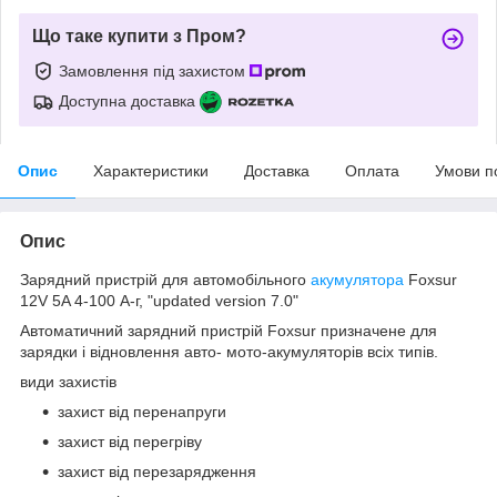
Що таке купити з Пром?
Замовлення під захистом
Доступна доставка
Опис
Характеристики
Доставка
Оплата
Умови п
Опис
Зарядний пристрій для автомобільного
акумулятора
Foxsur
12V 5A 4-100 А-г, "updated version 7.0"
Автоматичний зарядний пристрій Foxsur призначене для
зарядки і відновлення авто- мото-акумуляторів всіх типів.
види захистів
захист від перенапруги
захист від перегріву
захист від перезарядження