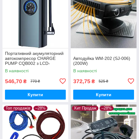
Портативний акумуляторний
автокомпресор CHARGE
Автодуйка WM-202 (SJ-006)
PUMP CQB002 з LCD-
(200W)
дисплеєм і високоточним
В наявності
В наявності
манометром
546,70
372,75
₴
₴
770 ₴
525 ₴
Купити
Купити
Топ продажів
–28%
Хит Продаж
–28%