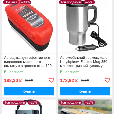
Новинка
–30%
Топ продажів
–29%
Автощітка для ефективного
Автомобільний термокухоль
видалення масляного
із підігрівом Electric Mug 350
нальоту з вітрового скла 120
мл, електричний кухоль у
мл 2 шт.
машину від прикурювача
В наявності
В наявності
188,30
178,92
₴
₴
269 ₴
252 ₴
Купити
Купити
Топ продажів
–29%
Топ продажів
–29%