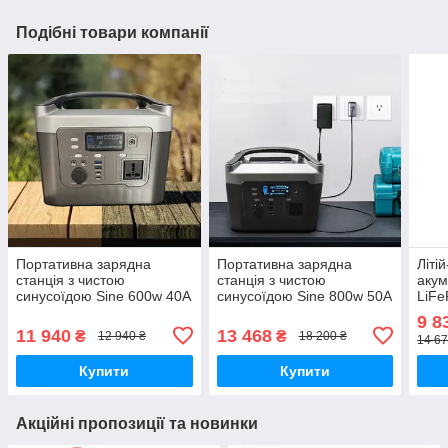
Подібні товари компанії
Портативна зарядна
Портативна зарядна
Літі
станція з чистою
станція з чистою
акум
синусоїдою Sine 600w 40A
синусоїдою Sine 800w 50A
LiFe
12v
12v
LiFe
9 8
BMS
11 940
13 468
₴
₴
12 940 ₴
18 200 ₴
14 67
сист
Купити
Купити
Акційні пропозиції та новинки