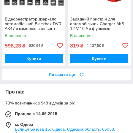
Відеореєстратор дзеркало
Зарядний пристрій для
автомобільний Blackboх DVR
автомобільних Charger АКБ
AK47 з камерою заднього
12 V 10 A з функцією
виду
відновлення Pulse Repair
В наявності
В наявності
598,28
819
₴
₴
830,94 ₴
1 137,50 ₴
Купити
Купити
Показати ще
Про нас
73% позитивних з 948 відгуків за рік
Працює з 14.09.2015
м. Одеса
Вулиця Базова 16, Одеса, Одеська область, 65038,