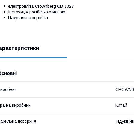
електропліта Crownberg CB-1327
Інструкція російською мовою
Пакувальна коробка
арактеристики
Основні
иробник
CROWNB
раїна виробник
Китай
арильна поверхня
Індукцій