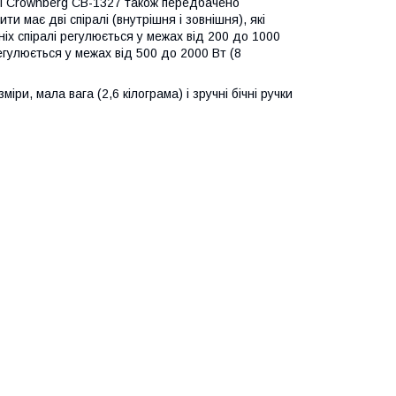
ті Crownberg CB-1327 також передбачено
и має дві спіралі (внутрішня і зовнішня), які
ніх спіралі регулюється у межах від 200 до 1000
регулюється у межах від 500 до 2000 Вт (8
іри, мала вага (2,6 кілограма) і зручні бічні ручки