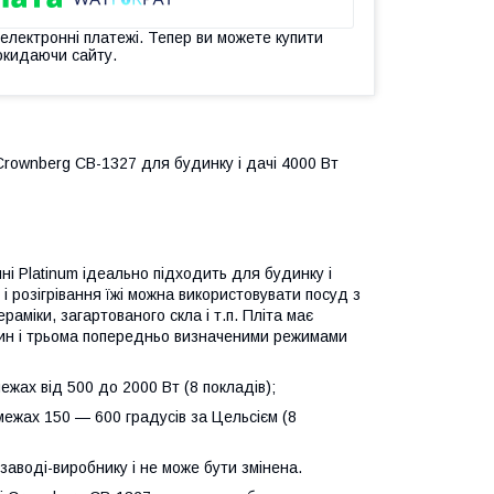
 електронні платежі. Тепер ви можете купити
окидаючи сайту.
rownberg CB-1327 для будинку і дачі 4000 Вт
і Platinum ідеально підходить для будинку і
 і розігрівання їжі можна використовувати посуд з
ераміки, загартованого скла і т.п. Пліта має
лин і трьома попередньо визначеними режимами
межах від 500 до 2000 Вт (8 покладів);
межах 150 — 600 градусів за Цельсієм (8
 заводі-виробнику і не може бути змінена.