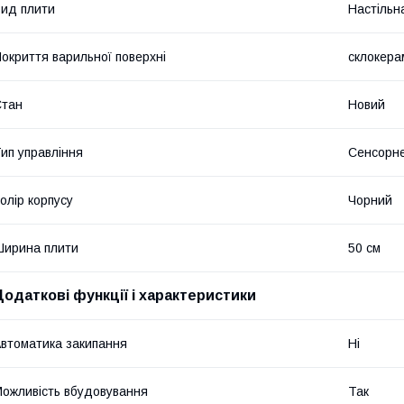
ид плити
Настільн
окриття варильної поверхні
склокера
Стан
Новий
ип управління
Сенсорн
олір корпусу
Чорний
ирина плити
50 см
Додаткові функції і характеристики
втоматика закипання
Ні
ожливість вбудовування
Так