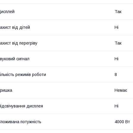
Дисплей
Так
ахист від дітей
Ні
ахист від перегріву
Так
вуковий сигнал
Ні
ількість режимів роботи
8
Кришка
Немає
ідсвічування дисплея
Ні
поживана потужність
4000 Вт