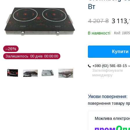
Вт
3 113,
4 207 ₴
В наявності
Код:
1805
–26%
Купити
Залишилось
0
0
днів
0
0
0
0
0
0
+380 (63) 581-83-15
Зателефонувати
менеджеру
повернення товару п