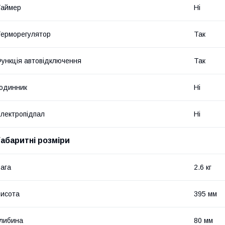
Таймер
Ні
ерморегулятор
Так
ункція автовідключення
Так
одинник
Ні
лектропідпал
Ні
Габаритні розміри
ага
2.6 кг
исота
395 мм
либина
80 мм