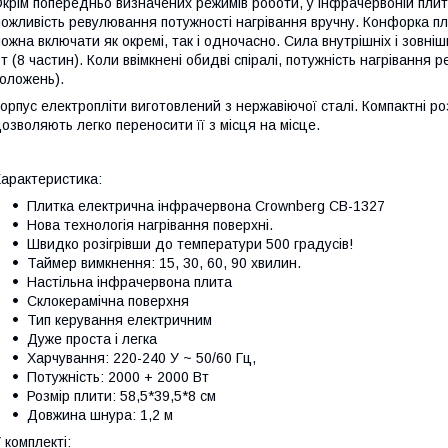
крім попередньо визначених режимів роботи, у інфрачервоній пли
ожливість ревулювання потужності нагрівання вручну. Конфорка плит
ожна включати як окремі, так і одночасно. Сила внутрішніх і зовніш
т (8 частин). Коли ввімкнені обидві спіралі, потужність нагрівання 
оложень).
орпус електропліти виготовлений з нержавіючої сталі. Компактні розм
озволяють легко переносити її з місця на місце.
арактеристика:
Плитка електрична інфрачервона Crownberg CB-1327
Нова технологія нагрівання поверхні.
Швидко розігрівши до температури 500 градусів!
Таймер вимкнення: 15, 30, 60, 90 хвилин.
Настільна інфрачервона плита
Склокерамічна поверхня
Тип керування електричним
Дуже проста і легка
Харчування: 220-240 У ~ 50/60 Гц,
Потужність: 2000 + 2000 Вт
Розмір плити: 58,5*39,5*8 см
Довжина шнура: 1,2 м
 комплекті: