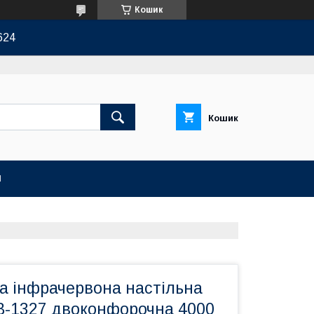
Кошик
624
Кошик
И
а інфрачервона настільна
B-1327 двоконфорочна 4000