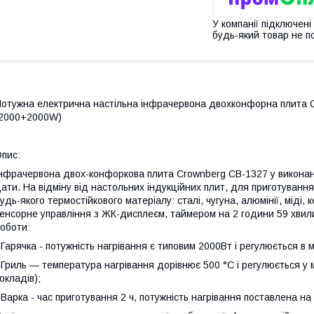
У компанії підключені
будь-який товар не п
отужна електрична настільна інфрачервона двохконфорна плита C
2000+2000W)
пис:
нфрачервона двох-конфоркова плита Crownberg CB-1327 у виконанн
ати. На відміну від настольних індукційних плит, для приготування
удь-якого термостійкового матеріалу: сталі, чугуна, алюмінії, міді, к
енсорне управління з ЖК-дисплеєм, таймером на 2 години 59 хви
оботи:
 Гарячка - потужність нагрівання є типовим 2000Вт і регулюється в 
 Гриль — температура нагрівання дорівнює 500 °С і регулюється у 
окладів);
 Варка - час приготування 2 ч, потужність нагрівання поставлена на