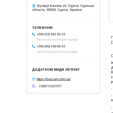
Вулиця Базова 16, Одеса, Одеська
область, 65038, Одеса, Україна
+380 (63) 581-83-15
П
Зателефонувати менеджеру
(
+380 (96) 540-86-53
Зателефонувати менеджеру
О
І
д
б
с
https://bazzarr.com.ua/
р
: +380771337077
-
-
п
-