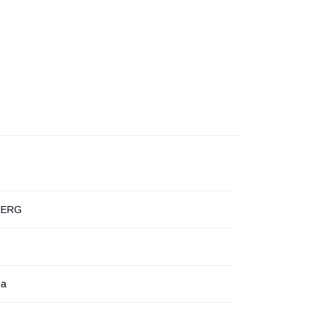
ERG
на