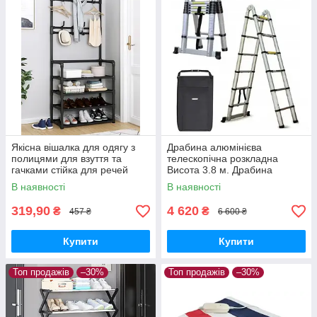
Якісна вішалка для одягу з
Драбина алюмінієва
полицями для взуття та
телескопічна розкладна
гачками стійка для речей
Висота 3.8 м. Драбина
стелаж Чорна
трансформер + сумка
В наявності
В наявності
319,90
4 620
₴
₴
457 ₴
6 600 ₴
Купити
Купити
Топ продажів
–30%
Топ продажів
–30%