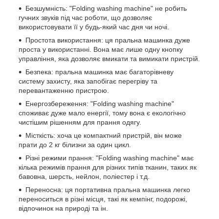
Безшумність: "Folding washing machine" не робить
гучних звуків під час роботи, що дозволяє
використовувати її у будь-який час дня чи ночі.
Простота використання: ця пральна машинка дуже
проста у використанні. Вона має лише одну кнопку
управління, яка дозволяє вмикати та вимикати пристрій.
Безпека: пральна машинка має багаторівневу
систему захисту, яка запобігає перегріву та
перевантаженню пристрою.
Енергозбереження: "Folding washing machine"
споживає дуже мало енергії, тому вона є екологічно
чистішим рішенням для прання одягу.
Місткість: хоча це компактний пристрій, він може
прати до 2 кг білизни за один цикл.
Різні режими прання: "Folding washing machine" має
кілька режимів прання для різних типів тканин, таких як
бавовна, шерсть, нейлон, поліестер і т.д.
Переносна: ця портативна пральна машинка легко
переноситься в різні місця, такі як кемпінг, подорожі,
відпочинок на природі та ін.