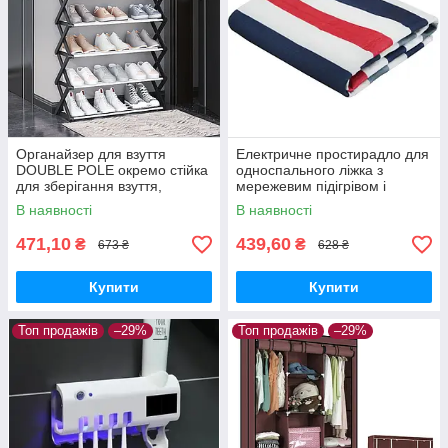
Органайзер для взуття
Електричне простирадло для
DOUBLE POLE окремо стійка
односпального ліжка з
для зберігання взуття,
мережевим підігрівом і
високий органайзер
регульованою
В наявності
В наявності
температурою, 150×70 см
471,10
439,60
₴
₴
673 ₴
628 ₴
Купити
Купити
Топ продажів
–29%
Топ продажів
–29%