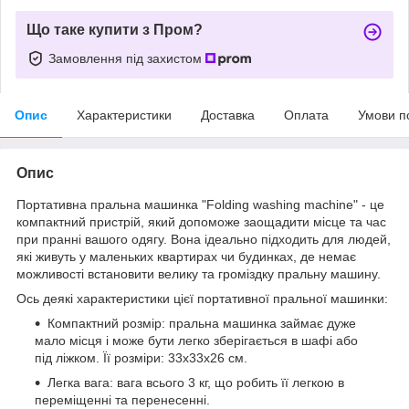
Що таке купити з Пром?
Замовлення під захистом
Опис
Характеристики
Доставка
Оплата
Умови п
Опис
Портативна пральна машинка "Folding washing machine" - це
компактний пристрій, який допоможе заощадити місце та час
при пранні вашого одягу. Вона ідеально підходить для людей,
які живуть у маленьких квартирах чи будинках, де немає
можливості встановити велику та громіздку пральну машину.
Ось деякі характеристики цієї портативної пральної машинки:
Компактний розмір: пральна машинка займає дуже
мало місця і може бути легко зберігається в шафі або
під ліжком. Її розміри: 33х33х26 см.
Легка вага: вага всього 3 кг, що робить її легкою в
переміщенні та перенесенні.