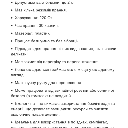
Допустима вага білизни: до 2 кг.
Має кілька режимів прання.
Харчування: 220 Ст.
Час прання: 30 хвилин.
Матеріал: пластик.
Працює безшумно та без вібрацій.
Підходить для прання різних видів тканин, включаючи
делікатні.
Має захист від перегріву та перевантаження.
Легко складається і займає мало місця у складеному
вигляді.
Має зручну ручку для перенесення.
Може працювати від звичайної розетки або сонячної
батареї (в комплект не входить).
Екологічна - не вимагає використання безлічі води та
енергії, що дозволяє заощадити ресурси та знизити
екологічне навантаження.
Ідеальна для використання в поїздках, кемпінгах,
дачних ділянках та інших умовах, де немає доступу до