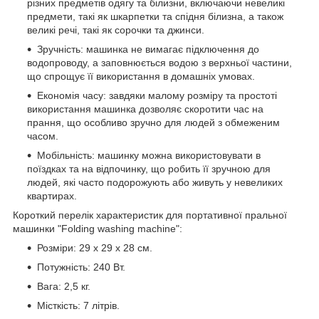
різних предметів одягу та білизни, включаючи невеликі
предмети, такі як шкарпетки та спідня білизна, а також
великі речі, такі як сорочки та джинси.
Зручність: машинка не вимагає підключення до
водопроводу, а заповнюється водою з верхньої частини,
що спрощує її використання в домашніх умовах.
Економія часу: завдяки малому розміру та простоті
використання машинка дозволяє скоротити час на
прання, що особливо зручно для людей з обмеженим
часом.
Мобільність: машинку можна використовувати в
поїздках та на відпочинку, що робить її зручною для
людей, які часто подорожують або живуть у невеликих
квартирах.
Короткий перелік характеристик для портативної пральної
машинки "Folding washing machine":
Розміри: 29 x 29 x 28 см.
Потужність: 240 Вт.
Вага: 2,5 кг.
Місткість: 7 літрів.