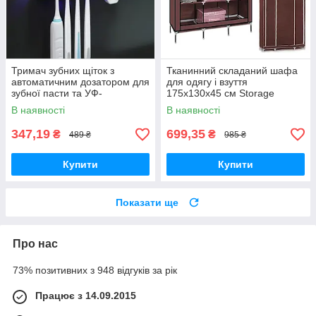
Тримач зубних щіток з
Тканинний складаний шафа
автоматичним дозатором для
для одягу і взуття
зубної пасти та УФ-
175х130х45 см Storage
Стерилізатор 3 в 1
Wardrobe 88130 AN
В наявності
В наявності
347,19
699,35
₴
₴
489 ₴
985 ₴
Купити
Купити
Показати ще
Про нас
73% позитивних з 948 відгуків за рік
Працює з 14.09.2015