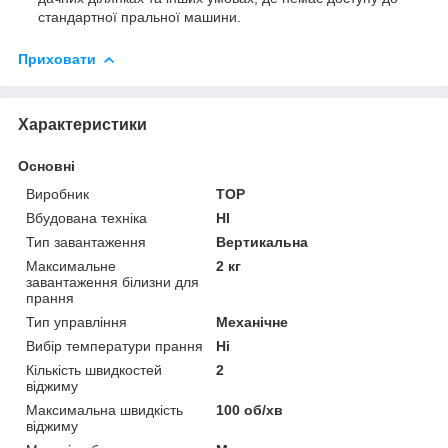
стандартної пральної машини.
Приховати
Характеристики
Основні
Виробник
TOP
Вбудована техніка
НІ
Тип завантаження
Вертикальна
Максимальне
2 кг
завантаження білизни для
прання
Тип управління
Механічне
Вибір температури прання
Ні
Кількість швидкостей
2
віджиму
Максимальна швидкість
100 об/хв
віджиму