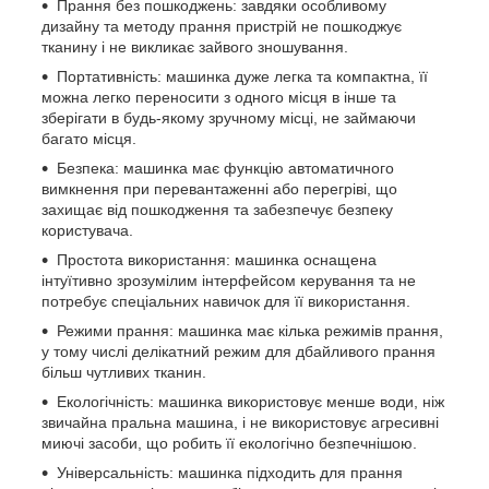
Прання без пошкоджень: завдяки особливому
дизайну та методу прання пристрій не пошкоджує
тканину і не викликає зайвого зношування.
Портативність: машинка дуже легка та компактна, її
можна легко переносити з одного місця в інше та
зберігати в будь-якому зручному місці, не займаючи
багато місця.
Безпека: машинка має функцію автоматичного
вимкнення при перевантаженні або перегріві, що
захищає від пошкодження та забезпечує безпеку
користувача.
Простота використання: машинка оснащена
інтуїтивно зрозумілим інтерфейсом керування та не
потребує спеціальних навичок для її використання.
Режими прання: машинка має кілька режимів прання,
у тому числі делікатний режим для дбайливого прання
більш чутливих тканин.
Екологічність: машинка використовує менше води, ніж
звичайна пральна машина, і не використовує агресивні
миючі засоби, що робить її екологічно безпечнішою.
Універсальність: машинка підходить для прання