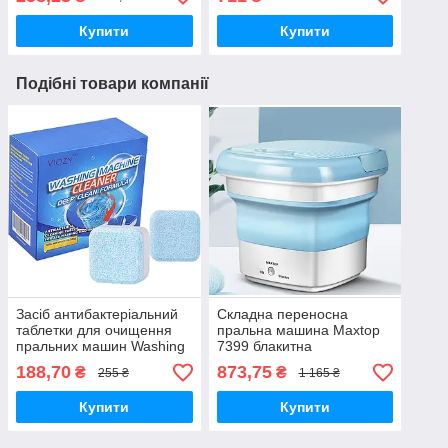
з кейсом
Купити
Купити
Подібні товари компанії
Засіб антибактеріальний
Складна переносна
таблетки для очищення
пральна машина Maxtop
пральних машин Washing
7399 блакитна
machine cleaner 20 шт.
188,70
873,75
₴
₴
255 ₴
1 165 ₴
Купити
Купити