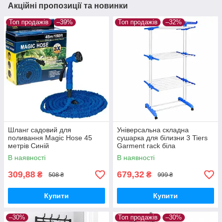
Акційні пропозиції та новинки
Топ продажів
–39%
Топ продажів
–32%
Шланг садовий для
Універсальна складна
поливання Magic Hose 45
сушарка для білизни 3 Tiers
метрів Синій
Garment rack біла
В наявності
В наявності
309,88
679,32
₴
₴
508 ₴
999 ₴
Купити
Купити
–30%
Топ продажів
–30%