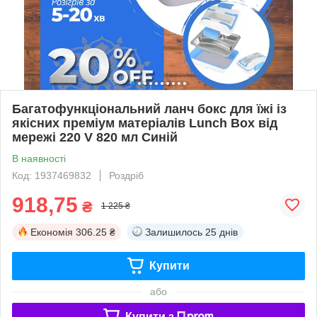
Багатофункціональний ланч бокс для їжі із
якісних преміум матеріалів Lunch Box від
мережі 220 V 820 мл Синій
В наявності
Код: 1937469832
Роздріб
918,75
₴
1 225 ₴
Економія
306.25 ₴
Залишилось
25 днів
Купити
або
Купити з