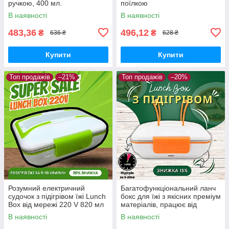
ручкою, 400 мл.
поїлкою
В наявності
В наявності
483,36
496,12
₴
₴
636 ₴
628 ₴
Купити
Купити
Топ продажів
–21%
Топ продажів
–20%
Розумний електричний
Багатофункціональний ланч
судочок з підігрівом їжі Lunch
бокс для їжі з якісних преміум
Box від мережі 220 V 820 мл
матеріалів, працює від
Зелений
мережі 220 V 820 мл
В наявності
В наявності