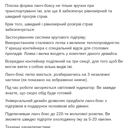
Плоска форма ланч-боксу не тільки зручна при
транспортуванні їжі, але ще й забезпечує рівномірний та
швидкий прогрів страв.
Крім того, швидкий і рівномірний розігрів страв
забезпечується:
Застосуванням системи кругового підігріву;
Використанням сталевого лотка з великою теплопровідністю.
У кришці контейнера є спеціальний відсік для столових
приладів. Ложка і вилка входять у комплект даного девайса.
Всередині контейнер поділений на три секції, для того щоб Ви
могли взяти з собою кілька видів їжі.
Ланч-бокс легко миється, розбираючись на 3 незалежні
частини (як показано на зображенні нижче).
Під час роботи загоряється світловий індикатор: Ви завжди
знаєте, що скоро обід буде готовий.
Універсальний дизайн дозволяє придбати ланч-бокс з
підігрівом в подарунок чоловікові або дівчині.
Підключивши ланч бокс до 220-ти вольтової розетки, Ви
зможете швидко підігріти охолоджену їжу за 5-20 хвилин.
Технічні характеристики: