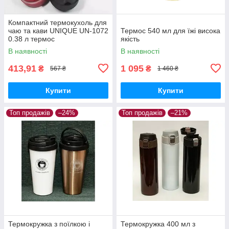
Компактний термокухоль для
чаю та кави UNIQUE UN-1072
Термос 540 мл для їжі висока
0.38 л термос
якість
В наявності
В наявності
413,91
1 095
₴
₴
567 ₴
1 460 ₴
Купити
Купити
Топ продажів
–24%
Топ продажів
–21%
Термокружка з поїлкою і
Термокружка 400 мл з