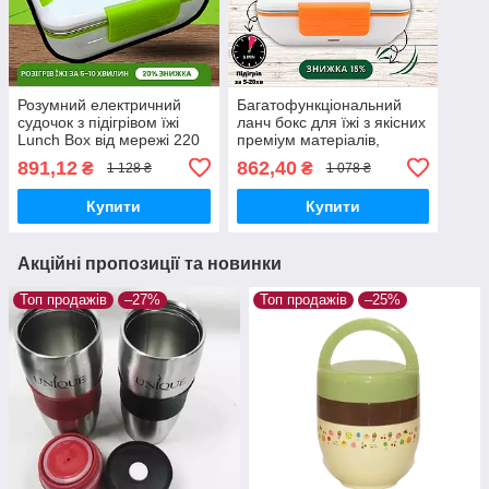
Розумний електричний
Багатофункціональний
судочок з підігрівом їжі
ланч бокс для їжі з якісних
Lunch Box від мережі 220
преміум матеріалів,
V 820 мл Зелений
працює від мережі 220 V
891,12
862,40
₴
₴
1 128 ₴
1 078 ₴
820 мл
Купити
Купити
Акційні пропозиції та новинки
Топ продажів
–27%
Топ продажів
–25%