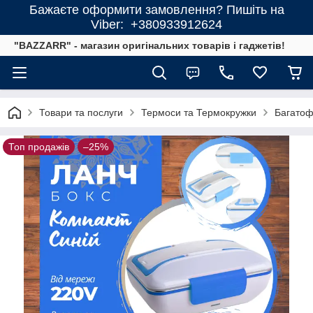
Бажаєте оформити замовлення? Пишіть на
Viber: +380933912624
"BAZZARR" - магазин оригінальних товарів і гаджетів!
Товари та послуги
Термоси та Термокружки
Багатофу
Топ продажів
–25%