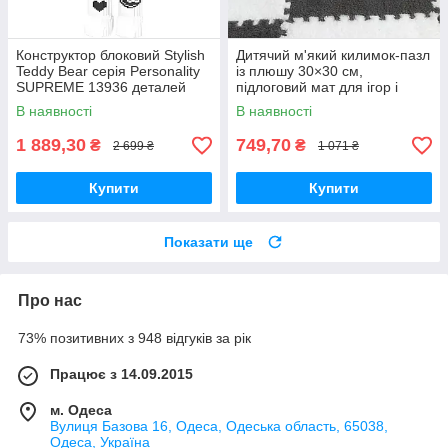
Конструктор блоковий Stylish
Дитячий м'який килимок-пазл
Teddy Bear серія Personality
із плюшу 30×30 см,
SUPREME 13936 деталей
підлоговий мат для ігор і
повзання, набір 10 шт., білий/
В наявності
В наявності
сірий
1 889,30
749,70
₴
₴
2 699 ₴
1 071 ₴
Купити
Купити
Показати ще
Про нас
73% позитивних з 948 відгуків за рік
Працює з 14.09.2015
м. Одеса
Вулиця Базова 16, Одеса, Одеська область, 65038,
Одеса, Україна