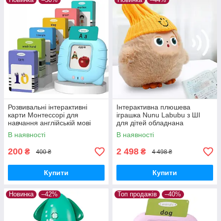
Розвивальні інтерактивні
Інтерактивна плюшева
карти Монтессорі для
іграшка Nunu Labubu з ШІ
навчання англійській мові
для дітей обладнана
Блакитний
світлодіодними очима та
В наявності
В наявності
здатністю адаптувати
поведінку
200
2 498
₴
₴
400 ₴
4 498 ₴
Купити
Купити
Новинка
–42%
Топ продажів
–40%