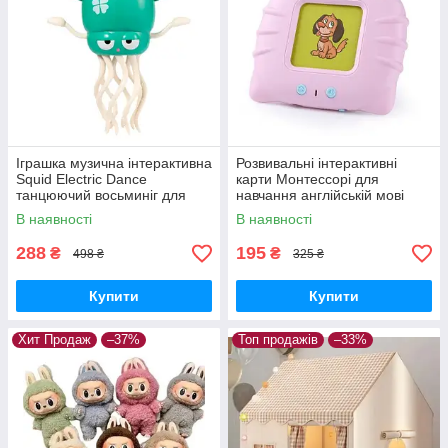
Іграшка музична інтерактивна
Розвивальні інтерактивні
Squid Electric Dance
карти Монтессорі для
танцюючий восьминіг для
навчання англійській мові
малюків Зелений
Рожевий
В наявності
В наявності
288
195
₴
₴
498 ₴
325 ₴
Купити
Купити
Хит Продаж
–37%
Топ продажів
–33%