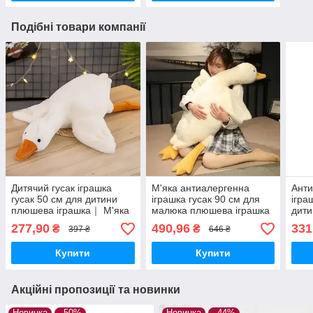
Подібні товари компанії
Дитячий гусак іграшка
М'яка антиалергенна
Анти
гусак 50 см для дитини
іграшка гусак 90 см для
ігра
плюшева іграшка｜ М'яка
малюка плюшева іграшка
дити
іграшка для обіймів
| М'яка іграшка-обіймашка
Магк
277,90
490,96
331
₴
₴
397 ₴
646 ₴
Купити
Купити
Акційні пропозиції та новинки
Новинка
–50%
Новинка
–44%