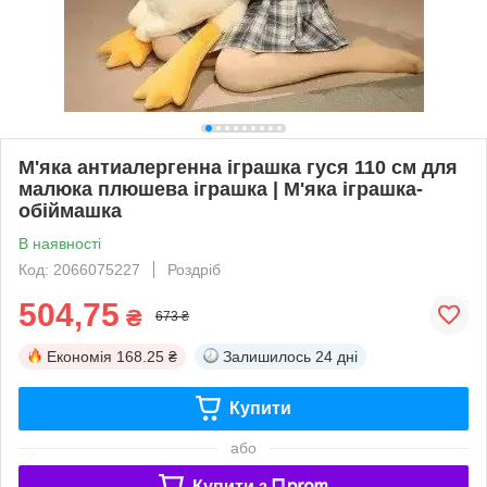
М'яка антиалергенна іграшка гуся 110 см для
малюка плюшева іграшка | М'яка іграшка-
обіймашка
В наявності
Код: 2066075227
Роздріб
504,75
₴
673 ₴
Економія
168.25 ₴
Залишилось
24 дні
Купити
або
Купити з