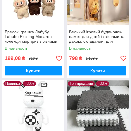
Брелок іграшка Лабубу
Великий ігровий будиночок-
Labubu Exciting Macaron
намет для дітей із вікнами та
колекція сюрприз з різними
дахом, складаний, для
кольорами
приміщення та вулиці
В наявності
В наявності
199,08
798
₴
₴
316 ₴
1 198 ₴
Купити
Купити
Новинка
–30%
Топ продажів
–30%