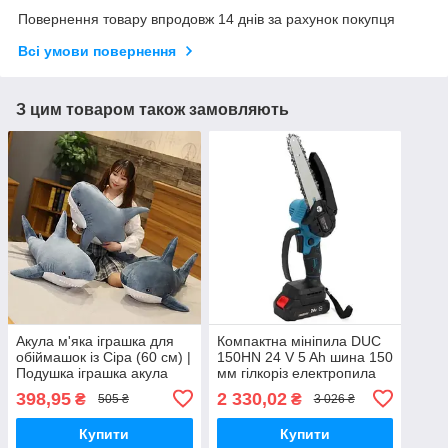
Повернення товару впродовж 14 днів за рахунок покупця
Всі умови повернення
З цим товаром також замовляють
Акула м'яка іграшка для
Компактна мініпила DUC
обіймашок із Сіра (60 см) |
150HN 24 V 5 Ah шина 150
Подушка іграшка акула
мм гілкоріз електропила
дитяча іграшка Сіра
398,95
2 330,02
₴
₴
505 ₴
3 026 ₴
Купити
Купити