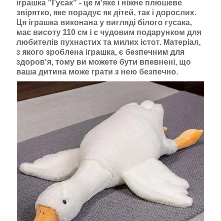
іграшка "Гусак" - це м'яке і ніжне плюшеве
звірятко, яке порадує як дітей, так і дорослих.
Ця іграшка виконана у вигляді білого гусака,
має висоту 110 см і є чудовим подарунком для
любителів пухнастих та милих істот. Матеріал,
з якого зроблена іграшка, є безпечним для
здоров'я, тому ви можете бути впевнені, що
ваша дитина може грати з нею безпечно.