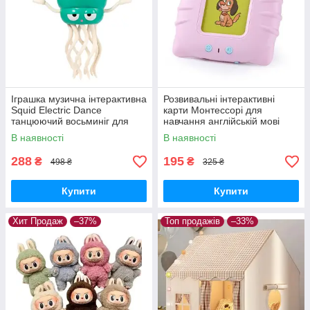
Іграшка музична інтерактивна
Розвивальні інтерактивні
Squid Electric Dance
карти Монтессорі для
танцюючий восьминіг для
навчання англійській мові
малюків Зелений
Рожевий
В наявності
В наявності
288
195
₴
₴
498 ₴
325 ₴
Купити
Купити
Хит Продаж
–37%
Топ продажів
–33%