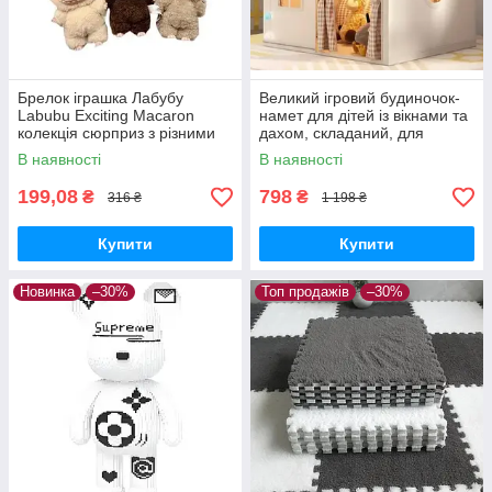
Брелок іграшка Лабубу
Великий ігровий будиночок-
Labubu Exciting Macaron
намет для дітей із вікнами та
колекція сюрприз з різними
дахом, складаний, для
кольорами
приміщення та вулиці
В наявності
В наявності
199,08
798
₴
₴
316 ₴
1 198 ₴
Купити
Купити
Новинка
–30%
Топ продажів
–30%