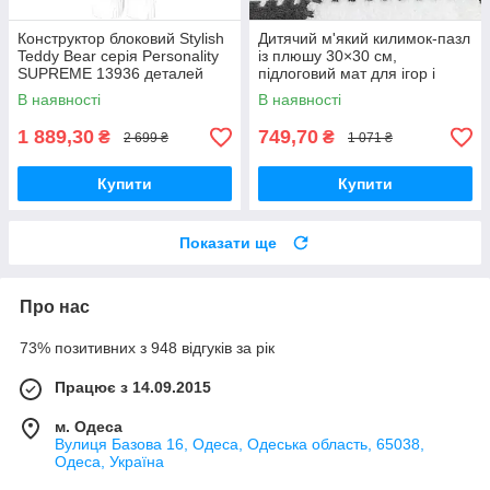
Конструктор блоковий Stylish
Дитячий м'який килимок-пазл
Teddy Bear серія Personality
із плюшу 30×30 см,
SUPREME 13936 деталей
підлоговий мат для ігор і
повзання, набір 10 шт., білий/
В наявності
В наявності
сірий
1 889,30
749,70
₴
₴
2 699 ₴
1 071 ₴
Купити
Купити
Показати ще
Про нас
73% позитивних з 948 відгуків за рік
Працює з 14.09.2015
м. Одеса
Вулиця Базова 16, Одеса, Одеська область, 65038,
Одеса, Україна