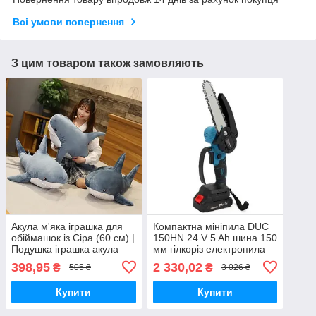
Всі умови повернення
З цим товаром також замовляють
Акула м'яка іграшка для
Компактна мініпила DUC
обіймашок із Сіра (60 см) |
150HN 24 V 5 Ah шина 150
Подушка іграшка акула
мм гілкоріз електропила
дитяча іграшка Сіра
398,95
2 330,02
₴
₴
505 ₴
3 026 ₴
Купити
Купити