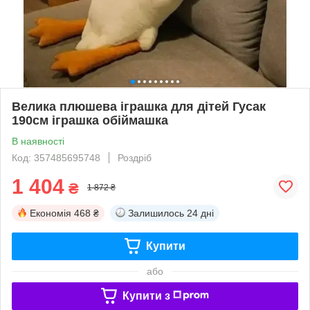
Велика плюшева іграшка для дітей Гусак
190см іграшка обіймашка
В наявності
Код: 357485695748
Роздріб
1 404
₴
1 872 ₴
Економія
468 ₴
Залишилось
24 дні
Купити
або
Купити з