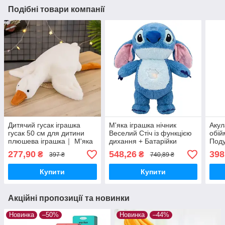
Подібні товари компанії
Дитячий гусак іграшка
М'яка іграшка нічник
Акул
гусак 50 см для дитини
Веселий Стіч із функцією
обій
плюшева іграшка｜ М'яка
дихання + Батарійки
Поду
іграшка для обіймів
дитя
277,90
548,26
398
₴
₴
397 ₴
740,89 ₴
Купити
Купити
Акційні пропозиції та новинки
Новинка
–50%
Новинка
–44%