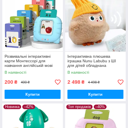
Розвивальні інтерактивні
Інтерактивна плюшева
карти Монтессорі для
іграшка Nunu Labubu з ШІ
навчання англійській мові
для дітей обладнана
Блакитний
світлодіодними очима та
В наявності
В наявності
здатністю адаптувати
поведінку
200
2 498
₴
₴
400 ₴
4 498 ₴
Купити
Купити
Новинка
–42%
Топ продажів
–40%