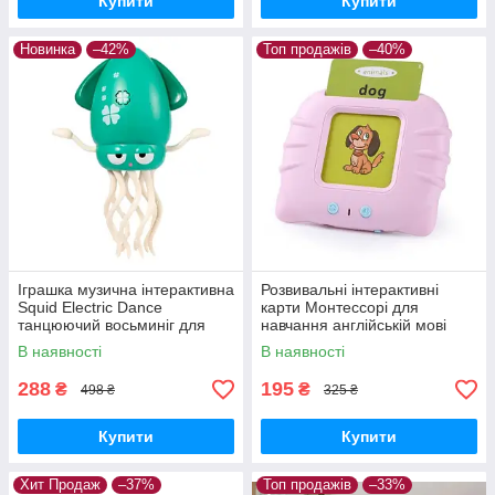
Купити
Купити
Новинка
–42%
Топ продажів
–40%
Іграшка музична інтерактивна
Розвивальні інтерактивні
Squid Electric Dance
карти Монтессорі для
танцюючий восьминіг для
навчання англійській мові
малюків Зелений
Рожевий
В наявності
В наявності
288
195
₴
₴
498 ₴
325 ₴
Купити
Купити
Хит Продаж
–37%
Топ продажів
–33%