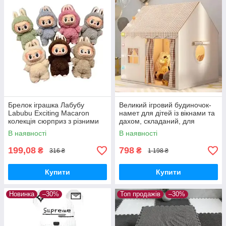
Брелок іграшка Лабубу
Великий ігровий будиночок-
Labubu Exciting Macaron
намет для дітей із вікнами та
колекція сюрприз з різними
дахом, складаний, для
кольорами
приміщення та вулиці
В наявності
В наявності
199,08
798
₴
₴
316 ₴
1 198 ₴
Купити
Купити
Новинка
–30%
Топ продажів
–30%