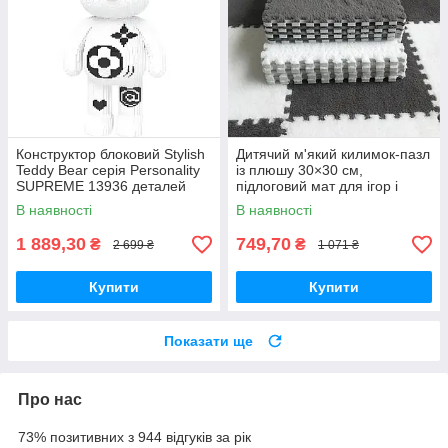
Конструктор блоковий Stylish
Дитячий м'який килимок-пазл
Teddy Bear серія Personality
із плюшу 30×30 см,
SUPREME 13936 деталей
підлоговий мат для ігор і
повзання, набір 10 шт., білий/
В наявності
В наявності
сірий
1 889,30
749,70
₴
₴
2 699 ₴
1 071 ₴
Купити
Купити
Показати ще
Про нас
73% позитивних з 944 відгуків за рік