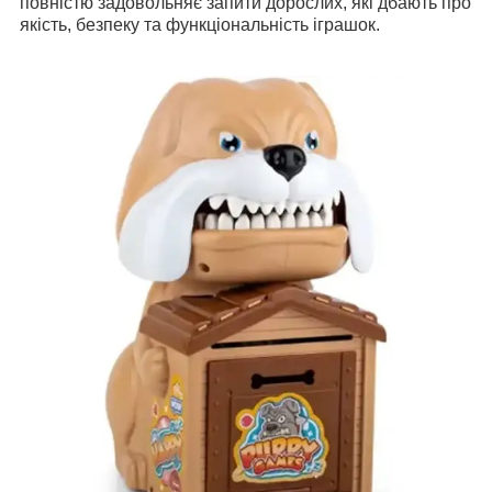
повністю задовольняє запити дорослих, які дбають про
якість, безпеку та функціональність іграшок.