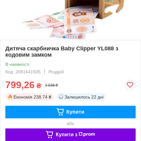
Дитяча скарбничка Baby Clipper YL088 з
кодовим замком
В наявності
Код: 2081641505
Роздріб
799,26
₴
1 038 ₴
Економія
238.74 ₴
Залишилось
22 дні
Купити
або
Купити з