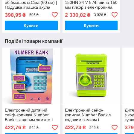
обіймашок із Сіра (60 см) |
150HN 24 V 5 Ah шина 150
Подушка іграшка акула
мм гілкоріз електропила
дитяча іграшка Сіра
398,95
2 330,02
₴
₴
505 ₴
3 026 ₴
Купити
Купити
Подібні товари компанії
Електронний дитячий
Електронний сейф-
Дитя
сейф-копилка Number
копилка Number Bank з
з ко
Bank з кодовим замком і
кодовим замком і
куп
звуковими ефектами
звуковими ефектами
UKC
422,76
422,73
379
₴
₴
542 ₴
549 ₴
ГОЛУБИЙ
ЗЕЛЕНИЙ