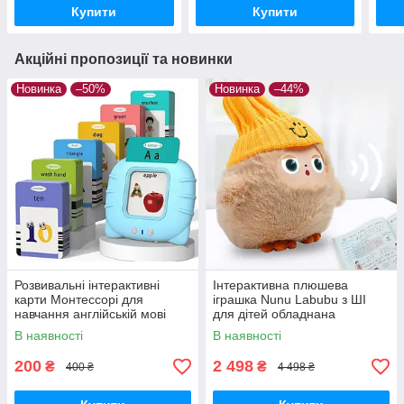
Купити
Купити
Акційні пропозиції та новинки
Новинка
–50%
Новинка
–44%
Розвивальні інтерактивні
Інтерактивна плюшева
карти Монтессорі для
іграшка Nunu Labubu з ШІ
навчання англійській мові
для дітей обладнана
Блакитний
світлодіодними очима та
В наявності
В наявності
здатністю адаптувати
поведінку
200
2 498
₴
₴
400 ₴
4 498 ₴