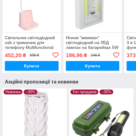
Світильник світлодіодний
Нічник "вимикач"
Світ
usb з тримачем для
світлодіодний на ЛЕД
3 в 
телефону Multifunctional
лампах на батарейках 5W
фун
desk lamp 1200mah
Біла
452,20
186,96
373
₴
₴
595 ₴
246 ₴
Рожева
Купити
Купити
Акційні пропозиції та новинки
Новинка
–30%
Топ продажів
–30%