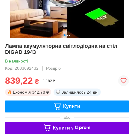
Лампа акумуляторна світлодіодна на стіл
DIGAD 1943
В наявності
Код: 2083692432
Роздріб
839,22
₴
1 182 ₴
Економія
342.78 ₴
Залишилось
24 дні
Купити
або
Купити з