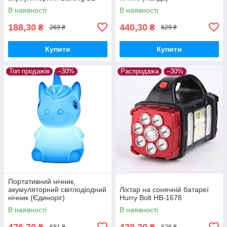
K31 USB CHARGE+ ZOOM
В наявності
В наявності
188,30
440,30
₴
₴
269 ₴
629 ₴
Купити
Купити
Топ продажів
–30%
Распродажа
–30%
Портативний нічник,
акумуляторний світлодіодний
Ліхтар на сонячній батареї
нічник (Єдиноріг)
Hurry Bolt HB-1678
В наявності
В наявності
476,70
438,20