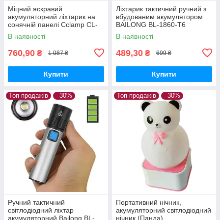
Міцний яскравий
Ліхтарик тактичний ручний з
акумуляторний ліхтарик на
вбудованим акумулятором
сонячній панелі Cclamp CL-
BAILONG BL-1860-T6
12 Power bank 2 лампочки з
В наявності
В наявності
повербанком
760,90
489,30
₴
₴
1 087 ₴
699 ₴
Купити
Купити
Топ продажів
–30%
Топ продажів
–30%
Ручний тактичний
Портативний нічник,
світлодіодний ліхтар
акумуляторний світлодіодний
акумуляторний Bailong BL-
нічник (Панда)