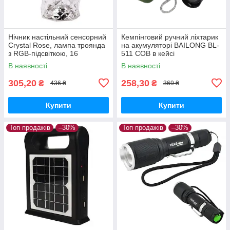
Нічник настільний сенсорний
Кемпінговий ручний ліхтарик
Crystal Rose, лампа троянда
на акумуляторі BAILONG BL-
з RGB-підсвіткою, 16
511 COB в кейсі
кольорів, акумуляторна з
В наявності
В наявності
пультом ДК
305,20
258,30
₴
₴
436 ₴
369 ₴
Купити
Купити
Топ продажів
–30%
Топ продажів
–30%